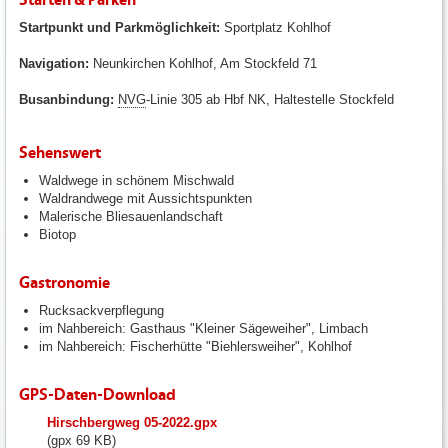
Startpunkt und Parkmöglichkeit:
Sportplatz Kohlhof
Navigation:
Neunkirchen Kohlhof, Am Stockfeld 71
Busanbindung:
NVG
-Linie 305 ab Hbf NK, Haltestelle Stockfeld
Sehenswert
Waldwege in schönem Mischwald
Waldrandwege mit Aussichtspunkten
Malerische Bliesauenlandschaft
Biotop
Gastronomie
Rucksackverpflegung
im Nahbereich: Gasthaus "Kleiner Sägeweiher", Limbach
im Nahbereich: Fischerhütte "Biehlersweiher", Kohlhof
GPS-Daten-Download
fileadmin/user_upload/neunkirchen/10_Dateien-
Hirschbergweg 05-2022.gpx
Hochladen/102_Dateien-
(gpx 69 KB)