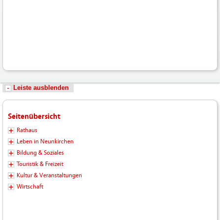
Hochladen/102_Bilder-
Fotos-
Logos-
Hochladen/Tourismus/GPS-
Wandern/Hirschbergweg_05-
2022.gpx
Leiste ausblenden
Seitenübersicht
Rathaus
Leben in Neunkirchen
Bildung & Soziales
Touristik & Freizeit
Kultur & Veranstaltungen
Wirtschaft