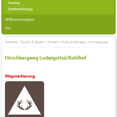
Zooweg
Zwölfweiherweg
Willkommensregion
Zoo
Startseite
>
Touristik & Freizeit
>
Wandern
>
Rundwanderwege
>
Hirschbergweg
Hirschbergweg Ludwigsthal/Kohlhof
Wegmarkierung