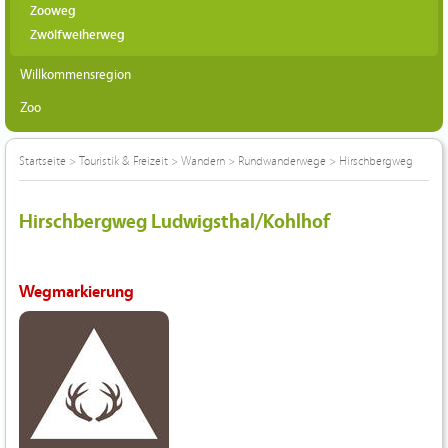
Zooweg
Zwölfweiherweg
Willkommensregion
Zoo
Startseite
>
Touristik & Freizeit
>
Wandern
>
Rundwanderwege
>
Hirschbergweg
Hirschbergweg Ludwigsthal/Kohlhof
Wegmarkierung