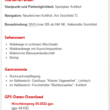
Startpunkt und Parkmöglichkeit:
Sportplatz Kohlhof
Navigation:
Neunkirchen Kohlhof, Am Stockfeld 71
Busanbindung:
NVG
-Linie 305 ab Hbf NK, Haltestelle Stockfeld
Sehenswert
Waldwege in schönem Mischwald
Waldrandwege mit Aussichtspunkten
Malerische Bliesauenlandschaft
Biotop
Gastronomie
Rucksackverpflegung
im Nahbereich: Gasthaus "Kleiner Sägeweiher", Limbach
im Nahbereich: Fischerhütte "Biehlersweiher", Kohlhof
GPS-Daten-Download
fileadmin/user_upload/neunkirchen/10_Dateien-
Hirschbergweg 05-2022.gpx
Hochladen/102_Dateien-
(gpx 69 KB)