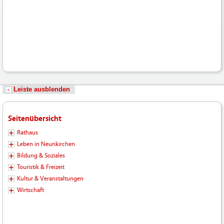
Hochladen/102_Bilder-
Fotos-
Logos-
Hochladen/Tourismus/GPS-
Wandern/Hirschbergweg_05-
2022.gpx
Leiste ausblenden
Seitenübersicht
Rathaus
Leben in Neunkirchen
Bildung & Soziales
Touristik & Freizeit
Kultur & Veranstaltungen
Wirtschaft