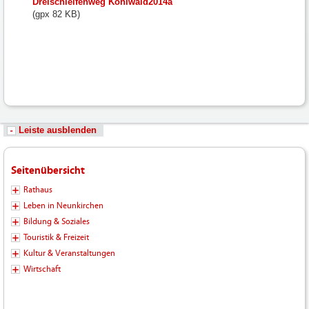
fileadmin/user_upload/neunkirchen/10_Dateien-
Dreischleifenweg Kohlwald2014a
Hochladen/102_Dateien-
(gpx 82 KB)
Hochladen/102_Bilder-
Fotos-
Logos-
Hochladen/Tourismus/GPS-
Wandern/DreischleifenwegKohlwald2014a.gpx
Leiste ausblenden
Seitenübersicht
Rathaus
Leben in Neunkirchen
Bildung & Soziales
Touristik & Freizeit
Kultur & Veranstaltungen
Wirtschaft