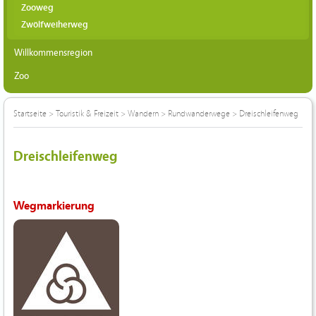
Zooweg
Zwölfweiherweg
Willkommensregion
Zoo
Startseite
>
Touristik & Freizeit
>
Wandern
>
Rundwanderwege
>
Dreischleifenweg
Dreischleifenweg
Wegmarkierung