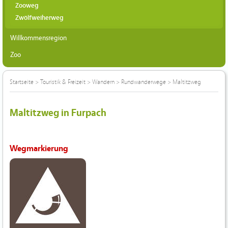
Zooweg
Zwölfweiherweg
Willkommensregion
Zoo
Startseite
>
Touristik & Freizeit
>
Wandern
>
Rundwanderwege
>
Maltitzweg
Maltitzweg in Furpach
Wegmarkierung