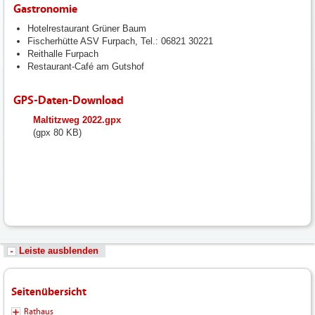
Gastronomie
Hotelrestaurant Grüner Baum
Fischerhütte ASV Furpach, Tel.: 06821 30221
Reithalle Furpach
Restaurant-Café am Gutshof
GPS-Daten-Download
fileadmin/user_upload/neunkirchen/10_Dateien-
Maltitzweg 2022.gpx
Hochladen/102_Dateien-
(gpx 80 KB)
Hochladen/102_Bilder-
Fotos-
Logos-
Hochladen/Tourismus/GPS-
Wandern/Maltitzweg_2022.gpx
Leiste ausblenden
Seitenübersicht
Rathaus