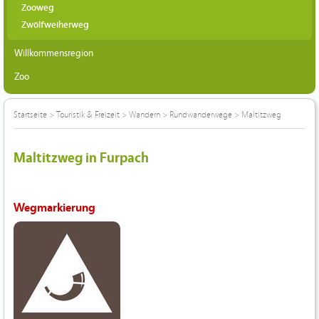
Zooweg
Zwölfweiherweg
Willkommensregion
Zoo
Startseite
>
Touristik & Freizeit
>
Wandern
>
Rundwanderwege
>
Maltitzweg
Maltitzweg in Furpach
Wegmarkierung