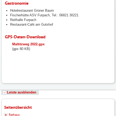
Gastronomie
Hotelrestaurant Grüner Baum
Fischerhütte ASV Furpach, Tel.: 06821 30221
Reithalle Furpach
Restaurant-Café am Gutshof
GPS-Daten-Download
fileadmin/user_upload/neunkirchen/10_Dateien-
Maltitzweg 2022.gpx
Hochladen/102_Dateien-
(gpx 80 KB)
Hochladen/102_Bilder-
Fotos-
Logos-
Hochladen/Tourismus/GPS-
Wandern/Maltitzweg_2022.gpx
Leiste ausblenden
Seitenübersicht
Rathaus