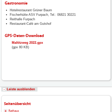
Gastronomie
Hotelrestaurant Grüner Baum
Fischerhütte ASV Furpach, Tel.: 06821 30221
Reithalle Furpach
Restaurant-Café am Gutshof
GPS-Daten-Download
fileadmin/user_upload/neunkirchen/10_Dateien-
Maltitzweg 2022.gpx
Hochladen/102_Dateien-
(gpx 80 KB)
Hochladen/102_Bilder-
Fotos-
Logos-
Hochladen/Tourismus/GPS-
Wandern/Maltitzweg_2022.gpx
Leiste ausblenden
Seitenübersicht
Rathaus