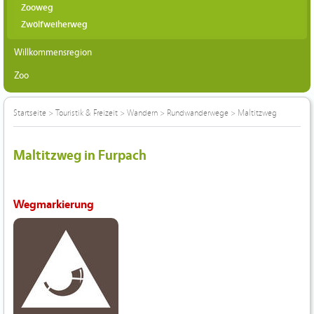
Zooweg
Zwölfweiherweg
Willkommensregion
Zoo
Startseite
>
Touristik & Freizeit
>
Wandern
>
Rundwanderwege
>
Maltitzweg
Maltitzweg in Furpach
Wegmarkierung