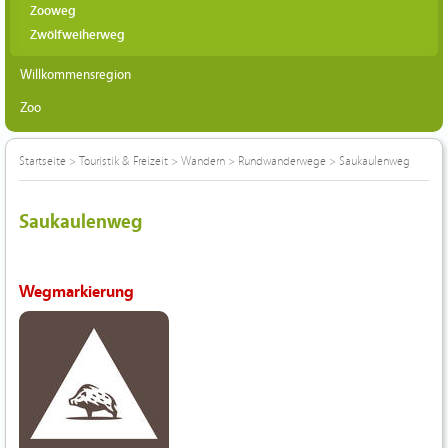
Zooweg
Zwölfweiherweg
Willkommensregion
Zoo
Startseite
>
Touristik & Freizeit
>
Wandern
>
Rundwanderwege
>
Saukaulenweg
Saukaulenweg
Wegmarkierung