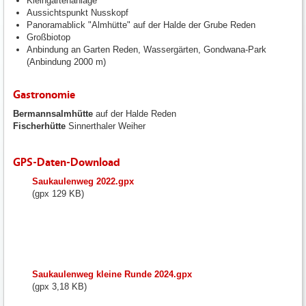
Kleingartenanlage
Aussichtspunkt Nusskopf
Panoramablick "Almhütte" auf der Halde der Grube Reden
Großbiotop
Anbindung an Garten Reden, Wassergärten, Gondwana-Park
(Anbindung 2000 m)
Gastronomie
Bermannsalmhütte
auf der Halde Reden
Fischerhütte
Sinnerthaler Weiher
GPS-Daten-Download
fileadmin/user_upload/neunkirchen/10_Dateien-
Saukaulenweg 2022.gpx
Hochladen/102_Dateien-
(gpx 129 KB)
Hochladen/102_Bilder-
Fotos-
Logos-
Hochladen/Tourismus/GPS-
Wandern/Saukaulenweg_2022.gpx
fileadmin/user_upload/neunkirchen/10_Dateien-
Saukaulenweg kleine Runde 2024.gpx
Hochladen/102_Dateien-
(gpx 3,18 KB)
Hochladen/102_Bilder-