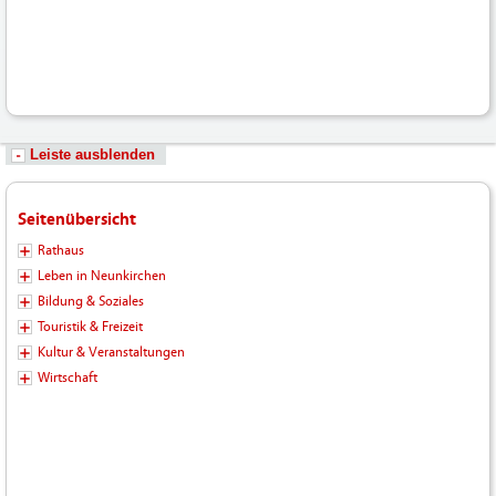
Fotos-
Logos-
Hochladen/Tourismus/GPS-
Wandern/Saukaulenweg_kleine_Runde_2024.gpx
Leiste ausblenden
Seitenübersicht
Rathaus
Leben in Neunkirchen
Bildung & Soziales
Touristik & Freizeit
Kultur & Veranstaltungen
Wirtschaft