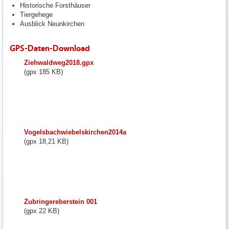
Historische Forsthäuser
Tiergehege
Ausblick Neunkirchen
GPS-Daten-Download
fileadmin/user_upload/neunkirchen/10_Dateien-
Ziehwaldweg2018.gpx
Hochladen/102_Dateien-
(gpx 185 KB)
Hochladen/102_Bilder-
Fotos-
Logos-
Hochladen/Tourismus/GPS-
Wandern/Ziehwaldweg2018.gpx
fileadmin/user_upload/neunkirchen/10_Dateien-
Vogelsbachwiebelskirchen2014a
Hochladen/102_Dateien-
(gpx 18,21 KB)
Hochladen/102_Bilder-
Fotos-
Logos-
Hochladen/Tourismus/GPS-
Wandern/Vogelsbachwiebelskirchen2014a.gpx
fileadmin/user_upload/neunkirchen/10_Dateien-
Zubringereberstein 001
Hochladen/102_Dateien-
(gpx 22 KB)
Hochladen/102_Bilder-