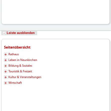
Fotos-
Logos-
Hochladen/Tourismus/GPS-
Wandern/Zubringereberstein_001.gpx
Leiste ausblenden
Seitenübersicht
Rathaus
Leben in Neunkirchen
Bildung & Soziales
Touristik & Freizeit
Kultur & Veranstaltungen
Wirtschaft