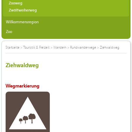
Zooweg
Zwölfweiherweg
Willkommensregion
Zoo
Startseite
>
Touristik & Freizeit
>
Wandern
>
Rundwanderwege
>
Ziehwaldweg
Ziehwaldweg
Wegmarkierung