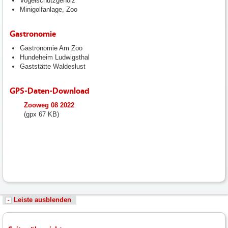
Vogelschutzgehölz
Minigolfanlage, Zoo
Gastronomie
Gastronomie Am Zoo
Hundeheim Ludwigsthal
Gaststätte Waldeslust
GPS-Daten-Download
fileadmin/user_upload/neunkirchen/10_Dateien-
Zooweg 08 2022
Hochladen/102_Dateien-
(gpx 67 KB)
Hochladen/102_Bilder-
Fotos-
Logos-
Hochladen/Tourismus/GPS-
Wandern/Zooweg__8_2022.gpx
Leiste ausblenden