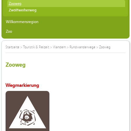
Zooweg
Zwölfweiherweg
Willkommensregion
Zoo
Startseite
>
Touristik & Freizeit
>
Wandern
>
Rundwanderwege
>
Zooweg
Zooweg
Wegmarkierung