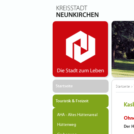
Startseite
Startseite
>
Touristik & Freizeit
Kas
AHA - Altes Hüttenareal
Ohne
Hüttenweg
Der H