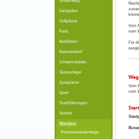
Grubenweg
Recht
zusam
Gastgeber
könne
Grillplätze
Vom P
Parks
vom W
Radfahren
Für 
ausge
Robinsondorf
Schwimmbäder
Skateanlage
Weg
Spielplätze
Vom P
vom W
Sport
Stadtführungen
Star
Verkehr
Start
Wandern
Busa
Premiumwanderwege