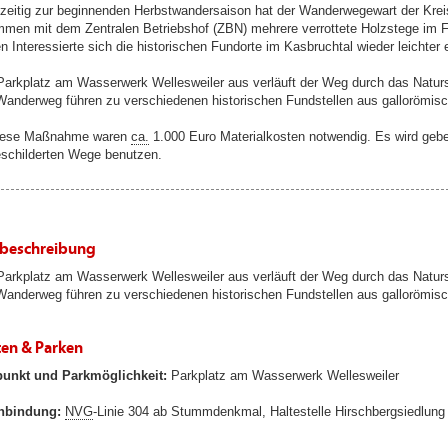
zeitig zur beginnenden Herbstwandersaison hat der Wanderwegewart der Kreis
men mit dem Zentralen Betriebshof (ZBN) mehrere verrottete Holzstege im Fe
n Interessierte sich die historischen Fundorte im Kasbruchtal wieder leichter 
arkplatz am Wasserwerk Wellesweiler aus verläuft der Weg durch das Naturs
anderweg führen zu verschiedenen historischen Fundstellen aus gallorömisch
diese Maßnahme waren
ca.
1.000 Euro Materialkosten notwendig. Es wird gebet
schilderten Wege benutzen.
beschreibung
arkplatz am Wasserwerk Wellesweiler aus verläuft der Weg durch das Naturs
anderweg führen zu verschiedenen historischen Fundstellen aus gallorömisch
ten & Parken
punkt und Parkmöglichkeit:
Parkplatz am Wasserwerk Wellesweiler
nbindung:
NVG
-Linie 304 ab Stummdenkmal, Haltestelle Hirschbergsiedlung 