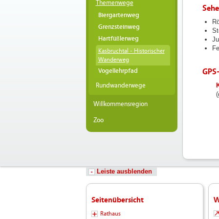
Themenwege
Sehe
Biergartenweg
Rö
Grenzsteinweg
St
Hartfüßlerweg
Ju
Fe
Kasbruchtal - Historischer
Wanderweg
GPS
Vogellehrpfad
Rundwanderwege
filea
Hochl
(
Hochl
Willkommensregion
Fotos
Zoo
Logos
Hochl
Wande
Leiste ausblenden
Seitenübersicht
W
Rathaus