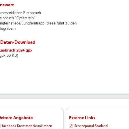
nswert
merzeitlicher Steinbruch
einbruch "Opferstein"
ngfernstiege/Jungferntrapp, diese führt zu den
lsgräbern
-Daten-Download
dmin/user_upload/neunkirchen/10_Dateien-
Kasbruch 2024.gpx
aden/102_Dateien-
gpx 50 KB)
aden/102_Bilder-
-
-
aden/Tourismus/GPS-
rn/Kasbruch_2024.gpx
eitere Angebote
Externe Links
facebook Kreisstadt Neunkirchen
Serviceportal Saarland