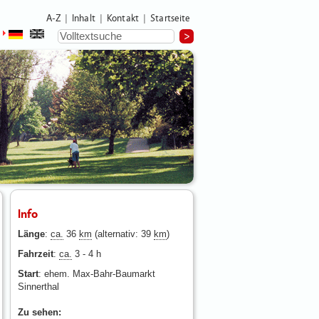
A-Z
Inhalt
Kontakt
Startseite
|
|
|
Info
Länge
:
ca.
36
km
(alternativ: 39
km
)
Fahrzeit
:
ca.
3 - 4 h
Start
: ehem. Max-Bahr-Baumarkt
Sinnerthal
Zu sehen: