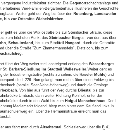
e vergangene Industriekultur sichtbar. Die
Gegenort
schachtanlage und
t erhaltenes Vier-Familien-Bergarbeiterhaus illustrieren die Geschichte
ergbaus. Weiter geht der Weg bis über den
Rotenberg, Landsweiler
e, bis zur Ortsmitte Wiebelskirchen
.
ier geht es über die Wibilostraße bis zur Steinbacher Straße, diese
bis zum höchsten Punkt des
Steinbacher Berg
es, von dort aus über
ohn
,
Schauinsland
, bis zum Stadtteil
Hangard
, durch die Ortsmitte
rd über die Straße "Zum Zimmermannsfels", Dietzloch, bis zum
achaufstieg
.
ort führt der Weg weiter steil ansteigend entlang des
Wasserberg
es
ur
St. Barbara-Siedlung im Stadtteil Wellesweiler
.Weiter geht es
ng der Industrieringstraße (rechts zu sehen: die
Haseler Mühle
) und
berquert die L 226. Nun gelangt man rechts über einen Feldweg bis
rbexbach (parallel Saar-Nahe-Höhenweg) und durch die Ortslage
erbexbach
. Von hier aus führt der Weg durchs
Bliestal
bis zur
ahnbrücke Limbach, dann weiter Richtung Kohlhof, unter der
ahnbrücke durch in den Wald bis zum
Hofgut Menschenhaus
. Der L
ichtung Mediamarkt folgend, biegt man hinter dem Kaufland links in
aumschulenweg ein. Über die Hermannstraße erreicht man das
terstal.
ier aus fährt man durch
Altseiterstal
, Schlesierweg über die
B
41