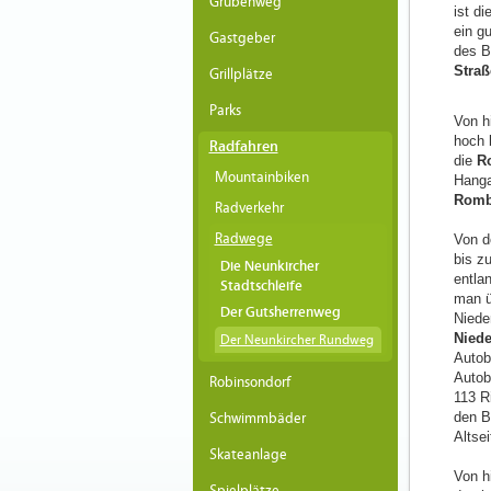
Grubenweg
ist di
ein gu
Gastgeber
des B
Straß
Grillplätze
Parks
Von h
hoch 
Radfahren
die
R
Mountainbiken
Hanga
Romb
Radverkehr
Radwege
Von d
bis z
Die Neunkircher
entla
Stadtschleife
man ü
Der Gutsherrenweg
Niede
Nied
Der Neunkircher Rundweg
Autob
Autob
Robinsondorf
113 R
den B
Schwimmbäder
Altsei
Skateanlage
Von h