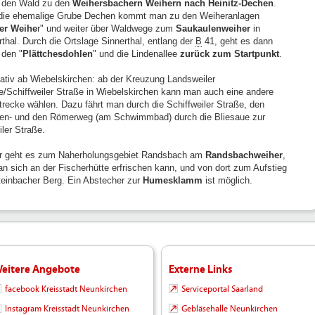
 den Wald zu den
Weihersbachern Weihern nach Heinitz-Dechen
.
die ehemalige Grube Dechen kommt man zu den Weiheranlagen
er Weihe
r" und weiter über Waldwege zum
Saukaulenweiher
in
rthal. Durch die Ortslage Sinnerthal, entlang der
B
41, geht es dann
 den "
Plättchesdohlen
" und die Lindenallee
zurück zum Startpunkt
.
nativ ab Wiebelskirchen: ab der Kreuzung Landsweiler
e/Schiffweiler Straße in Wiebelskirchen kann man auch eine andere
recke wählen. Dazu fährt man durch die Schiffweiler Straße, den
en- und den Römerweg (am Schwimmbad) durch die Bliesaue zur
iler Straße.
r geht es zum Naherholungsgebiet Randsbach am
Randsbachweiher
,
n sich an der Fischerhütte erfrischen kann, und von dort zum Aufstieg
einbacher Berg. Ein Abstecher zur
Humesklamm
ist möglich.
eitere Angebote
Externe Links
facebook Kreisstadt Neunkirchen
Serviceportal Saarland
Instagram Kreisstadt Neunkirchen
Gebläsehalle Neunkirchen