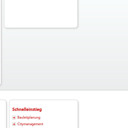
Fotos-
Logos-
Hochladen/Tourismus/GPS-
Rad/Neunkircher_Radrundweg_2020.GPX
Schnelleinstieg
Bauleitplanung
Citymanagement