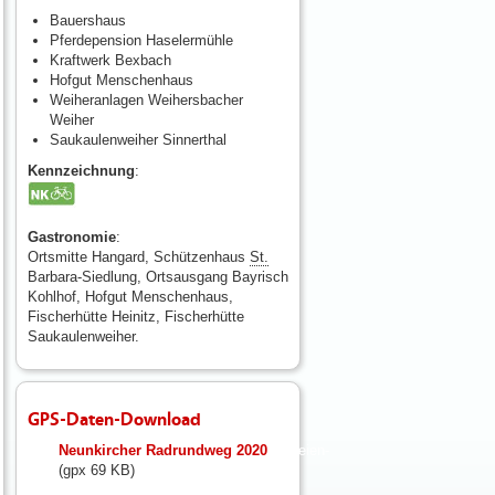
Bauershaus
Pferdepension Haselermühle
Kraftwerk Bexbach
Hofgut Menschenhaus
Weiheranlagen Weihersbacher
Weiher
Saukaulenweiher Sinnerthal
Kennzeichnung
:
Gastronomie
:
Ortsmitte Hangard, Schützenhaus
St.
Barbara-Siedlung, Ortsausgang Bayrisch
Kohlhof, Hofgut Menschenhaus,
Fischerhütte Heinitz, Fischerhütte
Saukaulenweiher.
GPS-Daten-Download
fileadmin/user_upload/neunkirchen/10_Dateien-
Neunkircher Radrundweg 2020
Hochladen/102_Dateien-
(gpx 69 KB)
Hochladen/102_Bilder-