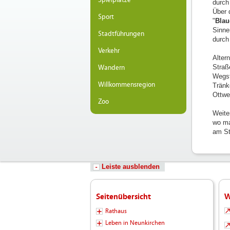
Spielplätze
durch
Über 
Sport
"
Blau
Sinne
Stadtführungen
durch
Verkehr
Alter
Straß
Wandern
Wegst
Willkommensregion
Tränk
Ottwe
Zoo
Weite
wo ma
am St
Leiste ausblenden
Seitenübersicht
W
Rathaus
Leben in Neunkirchen