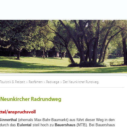
Touristik & Freizeit
>
Radfahren
>
Radwege
>
Der Neunkircher Rundweg
 Neunkircher Radrundweg
ttel/anspruchsvoll
Sinnerthal
(ehemals Max-Bahr-Baumarkt) aus führt dieser Weg in den
durch das
Eulental
steil hoch zu
Bauershaus
(MTB). Bei Bauershaus