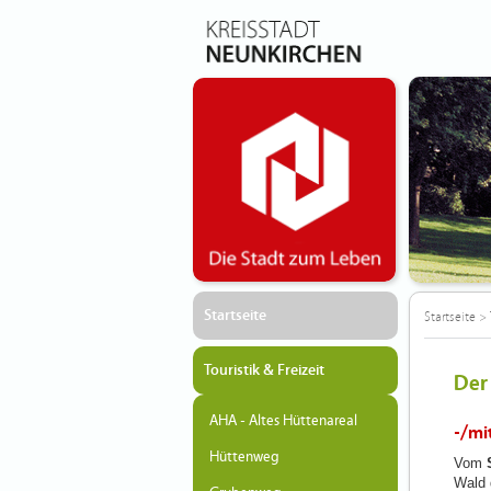
Startseite
Startseite
>
Touristik & Freizeit
Der
AHA - Altes Hüttenareal
-/mi
Hüttenweg
Vom
Wald 