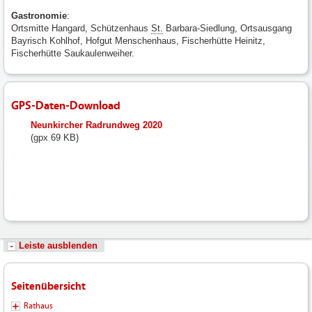
Gastronomie
:
Ortsmitte Hangard, Schützenhaus
St.
Barbara-Siedlung, Ortsausgang
Bayrisch Kohlhof, Hofgut Menschenhaus, Fischerhütte Heinitz,
Fischerhütte Saukaulenweiher.
GPS-Daten-Download
fileadmin/user_upload/neunkirchen/10_Dateien-
Neunkircher Radrundweg 2020
Hochladen/102_Dateien-
(gpx 69 KB)
Hochladen/102_Bilder-
Fotos-
Logos-
Hochladen/Tourismus/GPS-
Rad/Neunkircher_Radrundweg_2020.GPX
Leiste ausblenden
Seitenübersicht
Rathaus