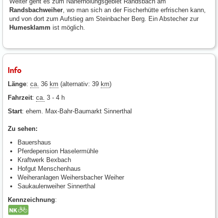
Weiter geht es zum Naherholungsgebiet Randsbach am
Randsbachweiher
, wo man sich an der Fischerhütte erfrischen kann,
und von dort zum Aufstieg am Steinbacher Berg. Ein Abstecher zur
Humesklamm
ist möglich.
Info
Länge
:
ca.
36
km
(alternativ: 39
km
)
Fahrzeit
:
ca.
3 - 4 h
Start
: ehem. Max-Bahr-Baumarkt Sinnerthal
Zu sehen:
Bauershaus
Pferdepension Haselermühle
Kraftwerk Bexbach
Hofgut Menschenhaus
Weiheranlagen Weihersbacher Weiher
Saukaulenweiher Sinnerthal
Kennzeichnung
: