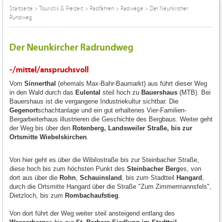
Startseite
>
Touristik & Freizeit
>
Radfahren
>
Radwege
>
Der Neunkircher
Rundweg
Der Neunkircher Radrundweg
-/mittel/anspruchsvoll
Vom
Sinnerthal
(ehemals Max-Bahr-Baumarkt) aus führt dieser Weg
in den Wald durch das
Eulental
steil hoch zu
Bauershaus
(MTB). Bei
Bauershaus ist die vergangene Industriekultur sichtbar. Die
Gegenort
schachtanlage und ein gut erhaltenes Vier-Familien-
Bergarbeiterhaus illustrieren die Geschichte des Bergbaus. Weiter geht
der Weg bis über den
Rotenberg, Landsweiler Straße, bis zur
Ortsmitte Wiebelskirchen
.
Von hier geht es über die Wibilostraße bis zur Steinbacher Straße,
diese hoch bis zum höchsten Punkt des
Steinbacher Berg
es, von
dort aus über die
Rohn
,
Schauinsland
, bis zum Stadtteil
Hangard
,
durch die Ortsmitte Hangard über die Straße "Zum Zimmermannsfels",
Dietzloch, bis zum
Rombachaufstieg
.
Von dort führt der Weg weiter steil ansteigend entlang des