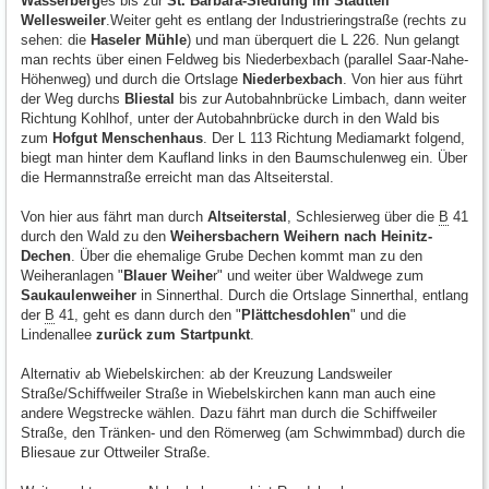
Wasserberg
es bis zur
St. Barbara-Siedlung im Stadtteil
Wellesweiler
.Weiter geht es entlang der Industrieringstraße (rechts zu
sehen: die
Haseler Mühle
) und man überquert die L 226. Nun gelangt
man rechts über einen Feldweg bis Niederbexbach (parallel Saar-Nahe-
Höhenweg) und durch die Ortslage
Niederbexbach
. Von hier aus führt
der Weg durchs
Bliestal
bis zur Autobahnbrücke Limbach, dann weiter
Richtung Kohlhof, unter der Autobahnbrücke durch in den Wald bis
zum
Hofgut Menschenhaus
. Der L 113 Richtung Mediamarkt folgend,
biegt man hinter dem Kaufland links in den Baumschulenweg ein. Über
die Hermannstraße erreicht man das Altseiterstal.
Von hier aus fährt man durch
Altseiterstal
, Schlesierweg über die
B
41
durch den Wald zu den
Weihersbachern Weihern nach Heinitz-
Dechen
. Über die ehemalige Grube Dechen kommt man zu den
Weiheranlagen "
Blauer Weihe
r" und weiter über Waldwege zum
Saukaulenweiher
in Sinnerthal. Durch die Ortslage Sinnerthal, entlang
der
B
41, geht es dann durch den "
Plättchesdohlen
" und die
Lindenallee
zurück zum Startpunkt
.
Alternativ ab Wiebelskirchen: ab der Kreuzung Landsweiler
Straße/Schiffweiler Straße in Wiebelskirchen kann man auch eine
andere Wegstrecke wählen. Dazu fährt man durch die Schiffweiler
Straße, den Tränken- und den Römerweg (am Schwimmbad) durch die
Bliesaue zur Ottweiler Straße.