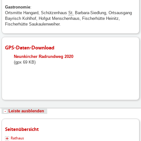
Gastronomie
:
Ortsmitte Hangard, Schützenhaus
St.
Barbara-Siedlung, Ortsausgang
Bayrisch Kohlhof, Hofgut Menschenhaus, Fischerhütte Heinitz,
Fischerhütte Saukaulenweiher.
GPS-Daten-Download
fileadmin/user_upload/neunkirchen/10_Dateien-
Neunkircher Radrundweg 2020
Hochladen/102_Dateien-
(gpx 69 KB)
Hochladen/102_Bilder-
Fotos-
Logos-
Hochladen/Tourismus/GPS-
Rad/Neunkircher_Radrundweg_2020.GPX
Leiste ausblenden
Seitenübersicht
Rathaus