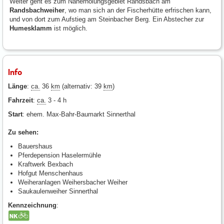
Weiter geht es zum Naherholungsgebiet Randsbach am
Randsbachweiher
, wo man sich an der Fischerhütte erfrischen kann,
und von dort zum Aufstieg am Steinbacher Berg. Ein Abstecher zur
Humesklamm
ist möglich.
Info
Länge
:
ca.
36
km
(alternativ: 39
km
)
Fahrzeit
:
ca.
3 - 4 h
Start
: ehem. Max-Bahr-Baumarkt Sinnerthal
Zu sehen:
Bauershaus
Pferdepension Haselermühle
Kraftwerk Bexbach
Hofgut Menschenhaus
Weiheranlagen Weihersbacher Weiher
Saukaulenweiher Sinnerthal
Kennzeichnung
: