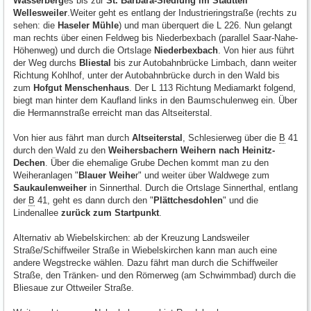
Wasserberg
es bis zur
St. Barbara-Siedlung im Stadtteil
Wellesweiler
.Weiter geht es entlang der Industrieringstraße (rechts zu
sehen: die
Haseler Mühle
) und man überquert die L 226. Nun gelangt
man rechts über einen Feldweg bis Niederbexbach (parallel Saar-Nahe-
Höhenweg) und durch die Ortslage
Niederbexbach
. Von hier aus führt
der Weg durchs
Bliestal
bis zur Autobahnbrücke Limbach, dann weiter
Richtung Kohlhof, unter der Autobahnbrücke durch in den Wald bis
zum
Hofgut Menschenhaus
. Der L 113 Richtung Mediamarkt folgend,
biegt man hinter dem Kaufland links in den Baumschulenweg ein. Über
die Hermannstraße erreicht man das Altseiterstal.
Von hier aus fährt man durch
Altseiterstal
, Schlesierweg über die
B
41
durch den Wald zu den
Weihersbachern Weihern nach Heinitz-
Dechen
. Über die ehemalige Grube Dechen kommt man zu den
Weiheranlagen "
Blauer Weihe
r" und weiter über Waldwege zum
Saukaulenweiher
in Sinnerthal. Durch die Ortslage Sinnerthal, entlang
der
B
41, geht es dann durch den "
Plättchesdohlen
" und die
Lindenallee
zurück zum Startpunkt
.
Alternativ ab Wiebelskirchen: ab der Kreuzung Landsweiler
Straße/Schiffweiler Straße in Wiebelskirchen kann man auch eine
andere Wegstrecke wählen. Dazu fährt man durch die Schiffweiler
Straße, den Tränken- und den Römerweg (am Schwimmbad) durch die
Bliesaue zur Ottweiler Straße.