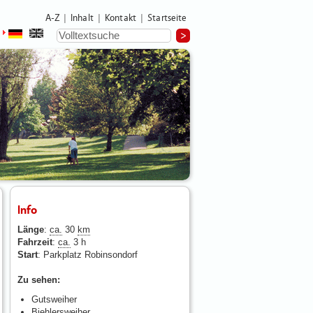
A-Z
Inhalt
Kontakt
Startseite
|
|
|
Info
Länge
:
ca.
30
km
Fahrzeit
:
ca.
3 h
Start
: Parkplatz Robinsondorf
Zu sehen:
Gutsweiher
Biehlersweiher