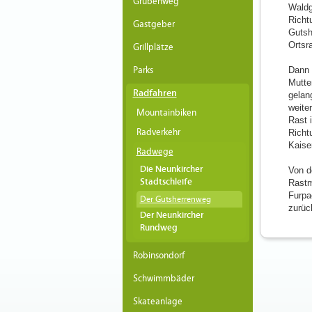
Grubenweg
Waldge
Richt
Gastgeber
Gutsh
Ortsr
Grillplätze
Parks
Dann 
Mutte
Radfahren
gelan
weite
Mountainbiken
Rast 
Radverkehr
Richt
Kaise
Radwege
Die Neunkircher
Von d
Stadtschleife
Rastm
Furpa
Der Gutsherrenweg
zurüc
Der Neunkircher
Rundweg
Robinsondorf
Schwimmbäder
Skateanlage