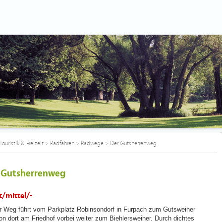
Touristik & Freizeit
>
Radfahren
>
Radwege
>
Der Gutsherrenweg
 Gutsherrenweg
t/mittel/-
r Weg führt vom Parkplatz Robinsondorf in Furpach zum Gutsweiher
on dort am Friedhof vorbei weiter zum Biehlersweiher. Durch dichtes