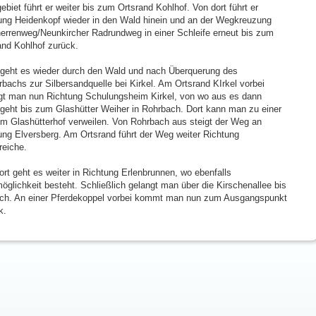
biet führt er weiter bis zum Ortsrand Kohlhof. Von dort führt er
ung Heidenkopf wieder in den Wald hinein und an der Wegkreuzung
errenweg/Neunkircher Radrundweg in einer Schleife erneut bis zum
and Kohlhof zurück.
geht es wieder durch den Wald und nach Überquerung des
rbachs zur Silbersandquelle bei Kirkel. Am Ortsrand KIrkel vorbei
gt man nun Richtung Schulungsheim Kirkel, von wo aus es dann
rgeht bis zum Glashütter Weiher in Rohrbach. Dort kann man zu einer
im Glashütterhof verweilen. Von Rohrbach aus steigt der Weg an
ung Elversberg. Am Ortsrand führt der Weg weiter Richtung
reiche.
ort geht es weiter in Richtung Erlenbrunnen, wo ebenfalls
öglichkeit besteht. Schließlich gelangt man über die Kirschenallee bis
ch. An einer Pferdekoppel vorbei kommt man nun zum Ausgangspunkt
k.