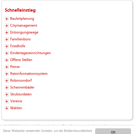
Schnelleinstieg
Bauleitplanung
Citymanagement
Entsorgungswege
Familienbüro
Friedhöfe
Kindertageseinrichtungen
Offene Stellen
Presse
Ratsinformationssystem
Robinsondorf
Schwimmbäder
Strukturdaten
Vereine
Wahlen
© 2026 Kreisstadt Neunkirchen - Die Stadt zum Leben |
Kontakt
|
Diese Webseite verwendet Cookies, um die Bedienfreundlichkeit
OK
Impressum
|
Datenschutz
|
Barrierefreiheit
|
Inhalt