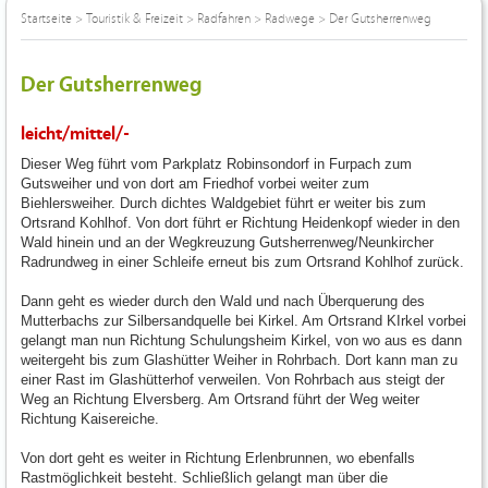
Startseite
>
Touristik & Freizeit
>
Radfahren
>
Radwege
>
Der Gutsherrenweg
Der Gutsherrenweg
leicht/mittel/-
Dieser Weg führt vom Parkplatz Robinsondorf in Furpach zum
Gutsweiher und von dort am Friedhof vorbei weiter zum
Biehlersweiher. Durch dichtes Waldgebiet führt er weiter bis zum
Ortsrand Kohlhof. Von dort führt er Richtung Heidenkopf wieder in den
Wald hinein und an der Wegkreuzung Gutsherrenweg/Neunkircher
Radrundweg in einer Schleife erneut bis zum Ortsrand Kohlhof zurück.
Dann geht es wieder durch den Wald und nach Überquerung des
Mutterbachs zur Silbersandquelle bei Kirkel. Am Ortsrand KIrkel vorbei
gelangt man nun Richtung Schulungsheim Kirkel, von wo aus es dann
weitergeht bis zum Glashütter Weiher in Rohrbach. Dort kann man zu
einer Rast im Glashütterhof verweilen. Von Rohrbach aus steigt der
Weg an Richtung Elversberg. Am Ortsrand führt der Weg weiter
Richtung Kaisereiche.
Von dort geht es weiter in Richtung Erlenbrunnen, wo ebenfalls
Rastmöglichkeit besteht. Schließlich gelangt man über die