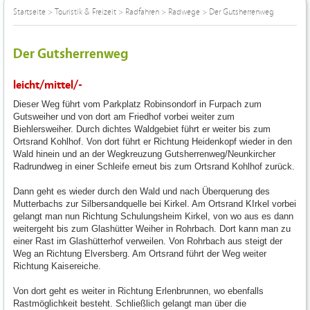
Startseite
>
Touristik & Freizeit
>
Radfahren
>
Radwege
>
Der Gutsherrenweg
Der Gutsherrenweg
leicht/mittel/-
Dieser Weg führt vom Parkplatz Robinsondorf in Furpach zum
Gutsweiher und von dort am Friedhof vorbei weiter zum
Biehlersweiher. Durch dichtes Waldgebiet führt er weiter bis zum
Ortsrand Kohlhof. Von dort führt er Richtung Heidenkopf wieder in den
Wald hinein und an der Wegkreuzung Gutsherrenweg/Neunkircher
Radrundweg in einer Schleife erneut bis zum Ortsrand Kohlhof zurück.
Dann geht es wieder durch den Wald und nach Überquerung des
Mutterbachs zur Silbersandquelle bei Kirkel. Am Ortsrand KIrkel vorbei
gelangt man nun Richtung Schulungsheim Kirkel, von wo aus es dann
weitergeht bis zum Glashütter Weiher in Rohrbach. Dort kann man zu
einer Rast im Glashütterhof verweilen. Von Rohrbach aus steigt der
Weg an Richtung Elversberg. Am Ortsrand führt der Weg weiter
Richtung Kaisereiche.
Von dort geht es weiter in Richtung Erlenbrunnen, wo ebenfalls
Rastmöglichkeit besteht. Schließlich gelangt man über die