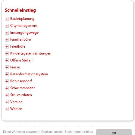
Schnelleinstieg
Bauleitplanung
Citymanagement
Entsorgungswege
Familienbüro
Friedhöfe
Kindertageseinrichtungen
Offene Stellen
Presse
Ratsinformationssystem
Robinsondorf
Schwimmbäder
Strukturdaten
Vereine
Wahlen
© 2026 Kreisstadt Neunkirchen - Die Stadt zum Leben |
Kontakt
|
Diese Webseite verwendet Cookies, um die Bedienfreundlichkeit
OK
Impressum
|
Datenschutz
|
Barrierefreiheit
|
Inhalt