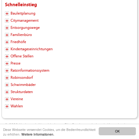
Schnelleinstieg
Bauleitplanung
Citymanagement
Entsorgungswege
Familienbüro
Friedhöfe
Kindertageseinrichtungen
Offene Stellen
Presse
Ratsinformationssystem
Robinsondorf
Schwimmbäder
Strukturdaten
Vereine
Wahlen
© 2026 Kreisstadt Neunkirchen - Die Stadt zum Leben |
Kontakt
|
Diese Webseite verwendet Cookies, um die Bedienfreundlichkeit
OK
Impressum
|
Datenschutz
|
Barrierefreiheit
|
Inhalt
zu erhöhen.
Weitere Informationen.