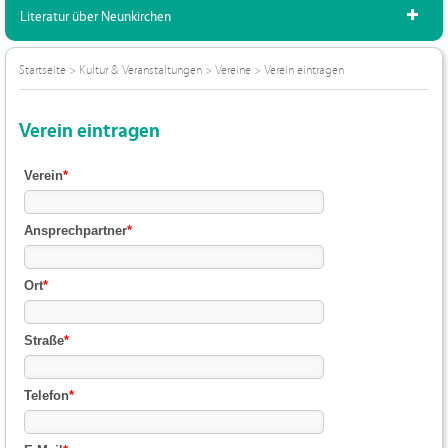
Literatur über Neunkirchen
Startseite
>
Kultur & Veranstaltungen
>
Vereine
>
Verein eintragen
Verein eintragen
Verein
*
Ansprechpartner
*
Ort
*
Straße
*
Telefon
*