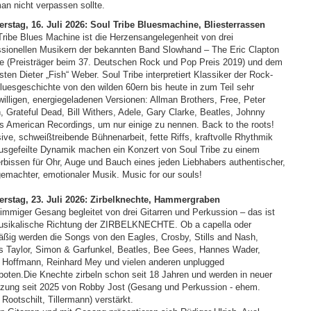
an nicht verpassen sollte.
rstag, 16. Juli 2026: Soul Tribe Bluesmachine, Bliesterrassen
Tribe Blues Machine ist die Herzensangelegenheit von drei
ssionellen Musikern der bekannten Band Slowhand – The Eric Clapton
te (Preisträger beim 37. Deutschen Rock und Pop Preis 2019) und dem
ten Dieter „Fish“ Weber. Soul Tribe interpretiert Klassiker der Rock-
luesgeschichte von den wilden 60ern bis heute in zum Teil sehr
willigen, energiegeladenen Versionen: Allman Brothers, Free, Peter
, Grateful Dead, Bill Withers, Adele, Gary Clarke, Beatles, Johnny
s American Recordings, um nur einige zu nennen. Back to the roots!
sive, schweißtreibende Bühnenarbeit, fette Riffs, kraftvolle Rhythmik
usgefeilte Dynamik machen ein Konzert von Soul Tribe zu einem
rbissen für Ohr, Auge und Bauch eines jeden Liebhabers authentischer,
emachter, emotionaler Musik. Music for our souls!
rstag, 23. Juli 2026: Zirbelknechte, Hammergraben
timmiger Gesang begleitet von drei Gitarren und Perkussion – das ist
usikalische Richtung der ZIRBELKNECHTE. Ob a capella oder
äßig werden die Songs von den Eagles, Crosby, Stills and Nash,
 Taylor, Simon & Garfunkel, Beatles, Bee Gees, Hannes Wader,
 Hoffmann, Reinhard Mey und vielen anderen unplugged
boten.Die Knechte zirbeln schon seit 18 Jahren und werden in neuer
zung seit 2025 von Robby Jost (Gesang und Perkussion - ehem.
Rootschilt, Tillermann) verstärkt.