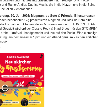
n Gitarren und mit Gesang präsentieren sich Rüdiger Ulrich, Axel
r und Rainer Andler. Das ist Musik, die in die Herzen und in die Beine
– bei allen Generationen.
rstag, 30. Juli 2026: Magman, de Soto & Friends, Bliesterrassen
iesen besonderen Gig präsentieren Magman und Rick de Soto eine
elle Formation mit befreundeten Musikern aus dem STOMPIN’ HEAT-
d.Gespielt wird erdiger Classic Rock & Hard Blues, für den STOMPIN’
steht – kraftvoll, handgemacht und live auf den Punkt. Eine einmalige
zung, ein gemeinsamer Spirit und ein Abend ganz im Zeichen ehrlicher
musik.
: