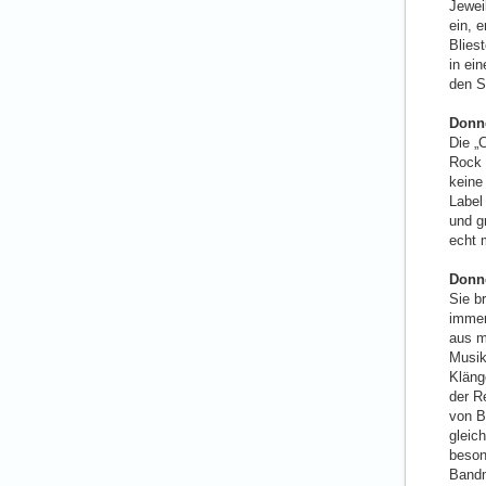
Jewei
ein, 
Blies
in ei
den S
Donne
Die „
Rock 
keine
Label
und g
echt 
Donne
Sie b
immer
aus m
Musik
Kläng
der R
von B
gleic
beson
Bandm