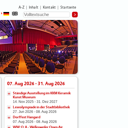
A-Z
Inhalt
Kontakt
Startseite
|
|
|
07. Aug 2026 - 31. Aug 2026
Ständige Ausstellung im KKM Keramik
Kunst Museum
14. Nov 2025 - 31. Dez 2027
Leseolympiade in der Stadtbibliothek
27. Jun 2026 - 08. Aug 2026
Dorffest Hangard
07. Aug 2026 - 08. Aug 2026
WW:O:A - Wellesweiler Open Air