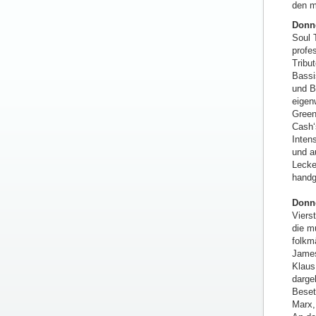
den m
Donne
Soul 
profe
Tribu
Bassis
und B
eigen
Green
Cash‘
Inten
und a
Lecke
handg
Donne
Viers
die m
folkm
James
Klaus
darge
Beset
Marx, 