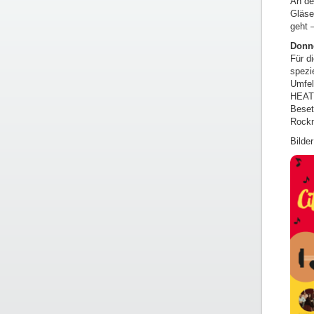
An de
Gläse
geht 
Donne
Für d
spezi
Umfel
HEAT 
Beset
Rock
Bilder