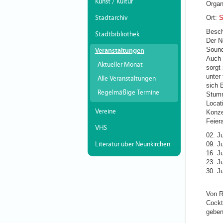
Kunst / Kultur
Organ
Stadtarchiv
Ort:
S
Besch
Stadtbibliothek
Der N
Sound
Veranstaltungen
Auch 
Aktueller Monat
sorgt
unter
Alle Veranstaltungen
sich 
Regelmäßige Termine
Stumm
Locat
Vereine
Konze
Feier
VHS
02. J
Literatur über Neunkirchen
09. Ju
16. J
23. J
30. Ju
Von R
Cockt
geben