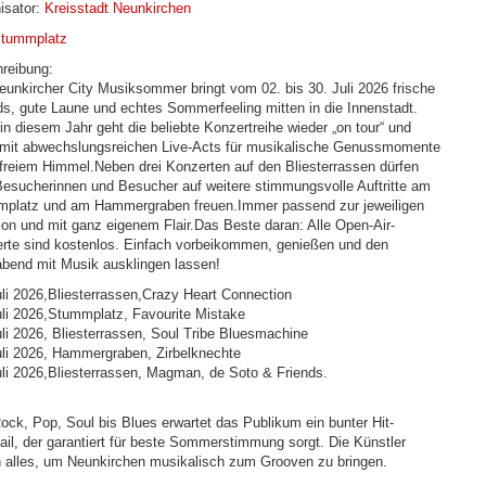
isator:
Kreisstadt Neunkirchen
tummplatz
reibung:
eunkircher City Musiksommer bringt vom 02. bis 30. Juli 2026 frische
s, gute Laune und echtes Sommerfeeling mitten in die Innenstadt.
in diesem Jahr geht die beliebte Konzertreihe wieder „on tour“ und
 mit abwechslungsreichen Live-Acts für musikalische Genussmomente
 freiem Himmel.Neben drei Konzerten auf den Bliesterrassen dürfen
Besucherinnen und Besucher auf weitere stimmungsvolle Auftritte am
platz und am Hammergraben freuen.Immer passend zur jeweiligen
ion und mit ganz eigenem Flair.Das Beste daran: Alle Open-Air-
rte sind kostenlos. Einfach vorbeikommen, genießen und den
abend mit Musik ausklingen lassen!
uli 2026,Bliesterrassen,Crazy Heart Connection
li 2026,
Stummplatz, Favourite Mistake
uli 2026, Bliesterrassen, Soul Tribe Bluesmachine
uli 2026, Hammergraben, Zirbelknechte
li 2026
,
Bliesterrassen, Magman, de Soto & Friends.
ock, Pop, Soul bis Blues erwartet das Publikum ein bunter Hit-
ail, der garantiert für beste Sommerstimmung sorgt. Die Künstler
 alles, um Neunkirchen musikalisch zum Grooven zu bringen.