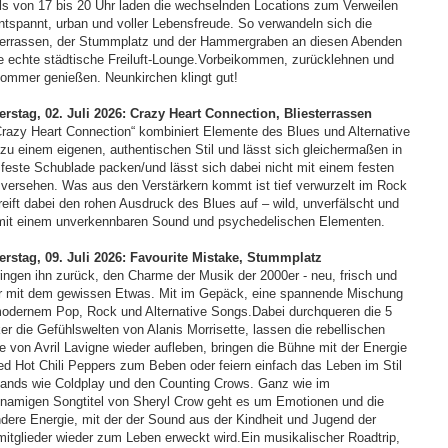
ls von 17 bis 20 Uhr laden die wechselnden Locations zum Verweilen
entspannt, urban und voller Lebensfreude. So verwandeln sich die
terrassen, der Stummplatz und der Hammergraben an diesen Abenden
ne echte städtische Freiluft-Lounge.Vorbeikommen, zurücklehnen und
ommer genießen. Neunkirchen klingt gut!
rstag, 02. Juli 2026: Crazy Heart Connection, Bliesterrassen
Crazy Heart Connection“ kombiniert Elemente des Blues und Alternative
zu einem eigenen, authentischen Stil und lässt sich gleichermaßen in
 feste Schublade packen/und lässt sich dabei nicht mit einem festen
 versehen. Was aus den Verstärkern kommt ist tief verwurzelt im Rock
reift dabei den rohen Ausdruck des Blues auf – wild, unverfälscht und
mit einem unverkennbaren Sound und psychedelischen Elementen.
rstag, 09. Juli 2026: Favourite Mistake, Stummplatz
ringen ihn zurück, den Charme der Musik der 2000er - neu, frisch und
 mit dem gewissen Etwas. Mit im Gepäck, eine spannende Mischung
odernem Pop, Rock und Alternative Songs.Dabei durchqueren die 5
er die Gefühlswelten von Alanis Morrisette, lassen die rebellischen
e von Avril Lavigne wieder aufleben, bringen die Bühne mit der Energie
ed Hot Chili Peppers zum Beben oder feiern einfach das Leben im Stil
ands wie Coldplay und den Counting Crows. Ganz wie im
hnamigen Songtitel von Sheryl Crow geht es um Emotionen und die
dere Energie, mit der der Sound aus der Kindheit und Jugend der
itglieder wieder zum Leben erweckt wird.Ein musikalischer Roadtrip,