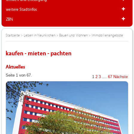
weitere Stadtinfos
ZBN
Startseite
>
Leben in Neunkirchen
>
Bauen und Wohnen
>
Immobilienangebote
kaufen - mieten - pachten
Aktuelles
Seite 1 von 67.
1
2
3
....
67
Nächste