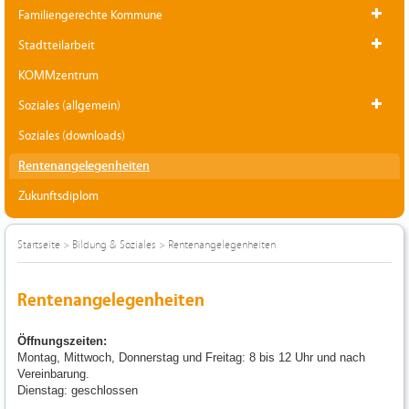
Familiengerechte Kommune
Stadtteilarbeit
KOMMzentrum
Soziales (allgemein)
Soziales (downloads)
Rentenangelegenheiten
Zukunftsdiplom
Startseite
>
Bildung & Soziales
>
Rentenangelegenheiten
Rentenangelegenheiten
Öffnungszeiten:
Montag, Mittwoch, Donnerstag und Freitag: 8 bis 12 Uhr und nach
Vereinbarung.
Dienstag: geschlossen