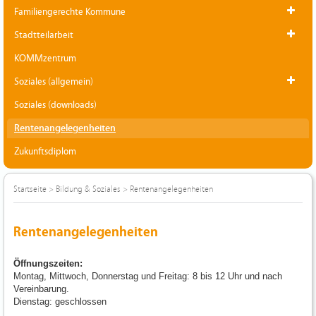
Familiengerechte Kommune
Stadtteilarbeit
KOMMzentrum
Soziales (allgemein)
Soziales (downloads)
Rentenangelegenheiten
Zukunftsdiplom
Startseite
>
Bildung & Soziales
>
Rentenangelegenheiten
Rentenangelegenheiten
Öffnungszeiten:
Montag, Mittwoch, Donnerstag und Freitag: 8 bis 12 Uhr und nach
Vereinbarung.
Dienstag: geschlossen