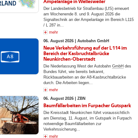
Ampelanlage in Wellesweiler
Der Landesbetrieb für Straßenbau (LfS) erneuert
am Wochenende 8. und 9. August 2026 die
Signaltechnik an der Ampelanlage im Bereich L115
/ L 287 in...
mehr
06. August 2026 |
Autobahn GmbH
Neue Verkehrsführung auf der L114 im
Bereich der Kasbruchtalbrücke
Neunkirchen-Oberstadt
Die Niederlassung West der Autobahn
GmbH
des
Bundes führt, wie bereits bekannt,
Rückbauarbeiten an der A8-Kasbruchtalbrücke
durch. Die Arbeiten liegen...
mehr
06. August 2026 |
ZBN
Baumfällarbeiten im Furpacher Gutspark
Die Kreisstadt Neunkirchen führt voraussichtlich
am Dienstag, 11. August, im Gutspark in Furpach
notwendige Baumfällarbeiten zur
Verkehrssicherung...
mehr