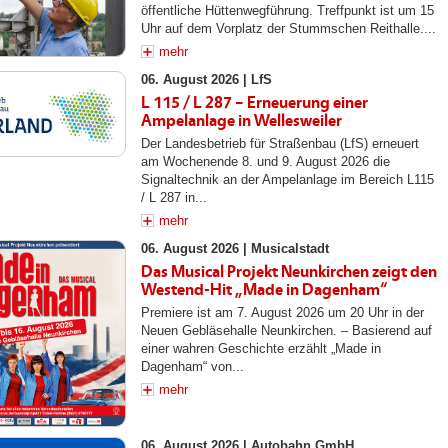
öffentliche Hüttenwegführung. Treffpunkt ist um 15
Uhr auf dem Vorplatz der Stummschen Reithalle....
mehr
06. August 2026 |
LfS
L 115 / L 287 – Erneuerung einer
Ampelanlage in Wellesweiler
Der Landesbetrieb für Straßenbau (LfS) erneuert
am Wochenende 8. und 9. August 2026 die
Signaltechnik an der Ampelanlage im Bereich L115
/ L 287 in...
mehr
06. August 2026 |
Musicalstadt
Das Musical Projekt Neunkirchen zeigt den
Westend-Hit „Made in Dagenham“
Premiere ist am 7. August 2026 um 20 Uhr in der
Neuen Gebläsehalle Neunkirchen. – Basierend auf
einer wahren Geschichte erzählt „Made in
Dagenham“ von...
mehr
06. August 2026 |
Autobahn GmbH