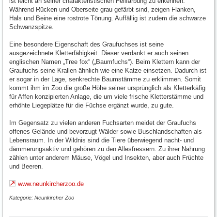
ist leicht an seiner charakteristischen Fellfärbung zu erkennen.
Während Rücken und Oberseite grau gefärbt sind, zeigen Flanken,
Hals und Beine eine rostrote Tönung. Auffällig ist zudem die schwarze
Schwanzspitze.
Eine besondere Eigenschaft des Graufuchses ist seine
ausgezeichnete Kletterfähigkeit. Dieser verdankt er auch seinen
englischen Namen „Tree fox“ („Baumfuchs“). Beim Klettern kann der
Graufuchs seine Krallen ähnlich wie eine Katze einsetzen. Dadurch ist
er sogar in der Lage, senkrechte Baumstämme zu erklimmen. Somit
kommt ihm im Zoo die große Höhe seiner ursprünglich als Kletterkäfig
für Affen konzipierten Anlage, die um viele frische Kletterstämme und
erhöhte Liegeplätze für die Füchse ergänzt wurde, zu gute.
Im Gegensatz zu vielen anderen Fuchsarten meidet der Graufuchs
offenes Gelände und bevorzugt Wälder sowie Buschlandschaften als
Lebensraum. In der Wildnis sind die Tiere überwiegend nacht- und
dämmerungsaktiv und gehören zu den Allesfressern. Zu ihrer Nahrung
zählen unter anderem Mäuse, Vögel und Insekten, aber auch Früchte
und Beeren.
www.neunkircherzoo.de
Kategorie: Neunkircher Zoo