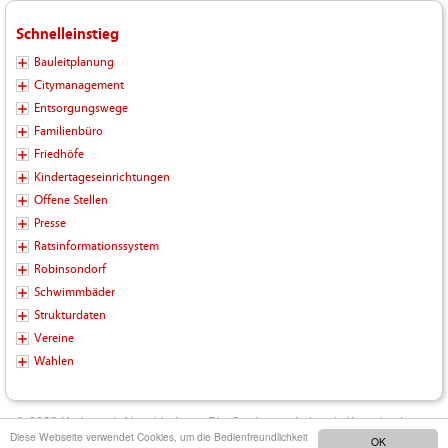
Schnelleinstieg
Bauleitplanung
Citymanagement
Entsorgungswege
Familienbüro
Friedhöfe
Kindertageseinrichtungen
Offene Stellen
Presse
Ratsinformationssystem
Robinsondorf
Schwimmbäder
Strukturdaten
Vereine
Wahlen
© 2026 Kreisstadt Neunkirchen - Die Stadt zum Leben |
Kontakt
|
Diese Webseite verwendet Cookies, um die Bedienfreundlichkeit
OK
Impressum
|
Datenschutz
|
Barrierefreiheit
|
Inhalt