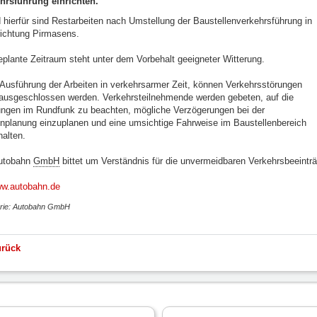
hrsführung einrichten.
 hierfür sind Restarbeiten nach Umstellung der Baustellenverkehrsführung in
richtung Pirmasens.
eplante Zeitraum steht unter dem Vorbehalt geeigneter Witterung.
 Ausführung der Arbeiten in verkehrsarmer Zeit, können Verkehrsstörungen
 ausgeschlossen werden. Verkehrsteilnehmende werden gebeten, auf die
ngen im Rundfunk zu beachten, mögliche Verzögerungen bei der
nplanung einzuplanen und eine umsichtige Fahrweise im Baustellenbereich
halten.
utobahn
GmbH
bittet um Verständnis für die unvermeidbaren Verkehrsbeeintr
w.autobahn.de
rie: Autobahn GmbH
urück