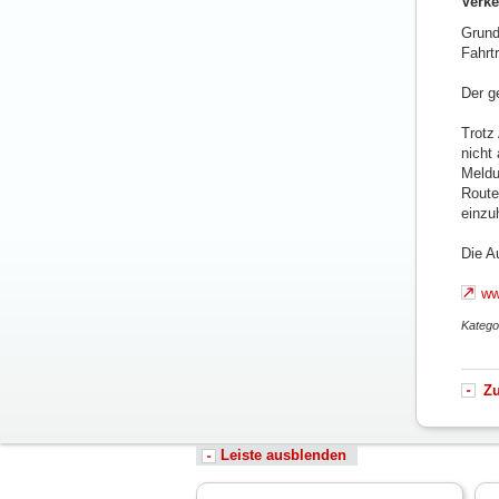
Verke
Grund
Fahrt
Der g
Trotz
nicht
Meldu
Route
einzu
Die A
ww
Katego
Z
Leiste ausblenden