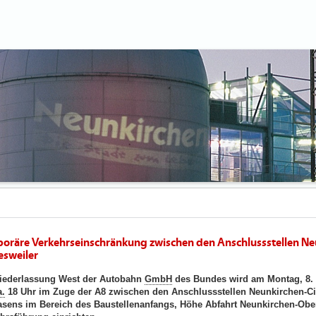
oräre Verkehrseinschränkung zwischen den Anschlussstellen Ne
esweiler
iederlassung West der Autobahn
GmbH
des Bundes wird am Montag, 8. J
a.
18 Uhr im Zuge der A8 zwischen den Anschlussstellen Neunkirchen-Cit
sens im Bereich des Baustellenanfangs, Höhe Abfahrt Neunkirchen-Oberst