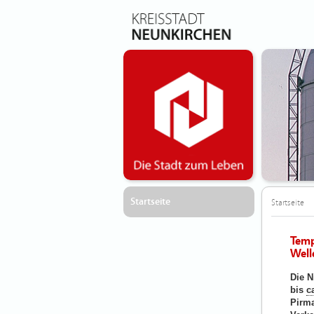
Startseite
Startseite
Temp
Well
Die N
bis
c
Pirma