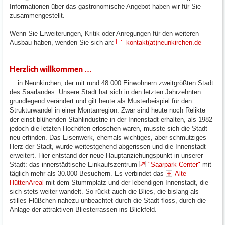
Informationen über das gastronomische Angebot haben wir für Sie
zusammengestellt.
Wenn Sie Erweiterungen, Kritik oder Anregungen für den weiteren
Ausbau haben, wenden Sie sich an:
kontakt(at)neunkirchen.de
Herzlich willkommen ...
... in Neunkirchen, der mit rund 48.000 Einwohnern zweitgrößten Stadt
des Saarlandes. Unsere Stadt hat sich in den letzten Jahrzehnten
grundlegend verändert und gilt heute als Musterbeispiel für den
Strukturwandel in einer Montanregion. Zwar sind heute noch Relikte
der einst blühenden Stahlindustrie in der Innenstadt erhalten, als 1982
jedoch die letzten Hochöfen erloschen waren, musste sich die Stadt
neu erfinden. Das Eisenwerk, ehemals wichtiges, aber schmutziges
Herz der Stadt, wurde weitestgehend abgerissen und die Innenstadt
erweitert. Hier entstand der neue Hauptanziehungspunkt in unserer
Stadt: das innerstädtische Einkaufszentrum
"Saarpark-Center"
mit
täglich mehr als 30.000 Besuchern. Es verbindet das
Alte
HüttenAreal
mit dem Stummplatz und der lebendigen Innenstadt, die
sich stets weiter wandelt. So rückt auch die Blies, die bislang als
stilles Flüßchen nahezu unbeachtet durch die Stadt floss, durch die
Anlage der attraktiven Bliesterrassen ins Blickfeld.