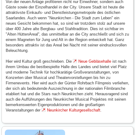
Von der neuen Anlage profitieren nicht nur Einwohner, sondern auch
Gäste sowie der Einzelhandel in der City. Unsere Stadt ist heute die
attraktivste Einkaufs- und Dienstleistungsmetropole des östlichen
Saarlandes. Auch wenn "Neunkirchen - Die Stadt zum Leben" ein
neues Gesicht bekommen hat, so sind wir trotzdem stolz auf unsere
über 400 Jahre alte Bergbau- und Stahltradition. Dies ist sichtbar im
"Alten HüttenAreal'', das unmittelbar an die City anschließt und sich zu
einem Magneten für Jung und Alt in der Region entwickelt hat. Ganz
besonders attraktiv ist das Areal bei Nacht mit seiner eindrucksvollen
Beleuchtung.
Hier wird Kultur groß geschrieben. Die
Neue Gebläsehalle
ist nach
ihrem Umbau die bestbespielte Halle des Landes und bietet viel Platz
und moderne Technik für hochkarätige Großveranstaltungen, von
Konzerten über Musical und Theatervorstellungen bis hin zu
Firmenevents. Hier wird auch der Günter Rohrbach Filmpreis verliehen,
der sich als bedeutende Auszeichnung in der nationalen Filmbranche
etabliert hat und die Stars nach Neunkirchen zieht. Herausragend sind
auch die Aufführungen des Neunkircher Musical Projektes mit seinen
bemerkenswerten Eigenproduktionen und die großartigen
Veranstaltungen der
Neunkircher Kulturgesellschaft
.