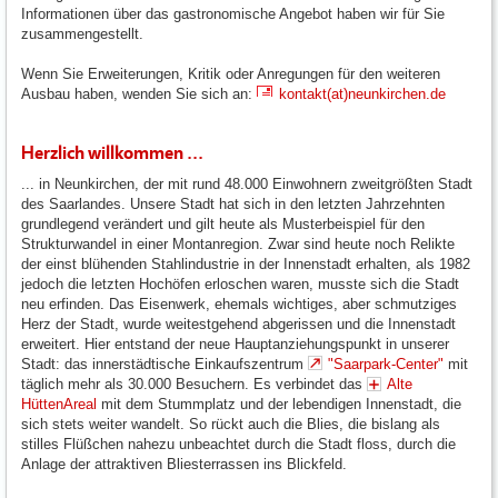
Informationen über das gastronomische Angebot haben wir für Sie
zusammengestellt.
Wenn Sie Erweiterungen, Kritik oder Anregungen für den weiteren
Ausbau haben, wenden Sie sich an:
kontakt(at)neunkirchen.de
Herzlich willkommen ...
... in Neunkirchen, der mit rund 48.000 Einwohnern zweitgrößten Stadt
des Saarlandes. Unsere Stadt hat sich in den letzten Jahrzehnten
grundlegend verändert und gilt heute als Musterbeispiel für den
Strukturwandel in einer Montanregion. Zwar sind heute noch Relikte
der einst blühenden Stahlindustrie in der Innenstadt erhalten, als 1982
jedoch die letzten Hochöfen erloschen waren, musste sich die Stadt
neu erfinden. Das Eisenwerk, ehemals wichtiges, aber schmutziges
Herz der Stadt, wurde weitestgehend abgerissen und die Innenstadt
erweitert. Hier entstand der neue Hauptanziehungspunkt in unserer
Stadt: das innerstädtische Einkaufszentrum
"Saarpark-Center"
mit
täglich mehr als 30.000 Besuchern. Es verbindet das
Alte
HüttenAreal
mit dem Stummplatz und der lebendigen Innenstadt, die
sich stets weiter wandelt. So rückt auch die Blies, die bislang als
stilles Flüßchen nahezu unbeachtet durch die Stadt floss, durch die
Anlage der attraktiven Bliesterrassen ins Blickfeld.