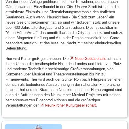
Von der neuen Anlage profitieren nicht nur Einwohner, sondern auch
Gäste sowie der Einzelhandel in der City. Unsere Stadt ist heute die
attraktivste Einkaufs- und Dienstleistungsmetropole des östlichen
Saarlandes. Auch wenn "Neunkirchen - Die Stadt zum Leben" ein
neues Gesicht bekommen hat, so sind wir trotzdem stolz auf unsere
über 400 Jahre alte Bergbau- und Stahltradition. Dies ist sichtbar im
"Alten HüttenAreal'', das unmittelbar an die City anschließt und sich zu
einem Magneten für Jung und Alt in der Region entwickelt hat. Ganz
besonders attraktiv ist das Areal bei Nacht mit seiner eindrucksvollen
Beleuchtung.
Hier wird Kultur groß geschrieben. Die
Neue Gebläsehalle
ist nach
ihrem Umbau die bestbespielte Halle des Landes und bietet viel Platz
und moderne Technik für hochkarätige Großveranstaltungen, von
Konzerten über Musical und Theatervorstellungen bis hin zu
Firmenevents. Hier wird auch der Günter Rohrbach Filmpreis verliehen,
der sich als bedeutende Auszeichnung in der nationalen Filmbranche
etabliert hat und die Stars nach Neunkirchen zieht. Herausragend sind
auch die Aufführungen des Neunkircher Musical Projektes mit seinen
bemerkenswerten Eigenproduktionen und die großartigen
Veranstaltungen der
Neunkircher Kulturgesellschaft
.