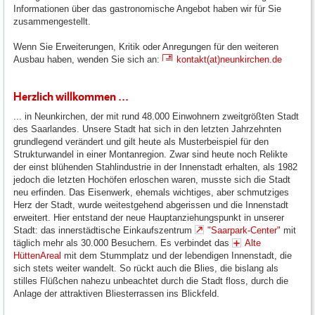
Informationen über das gastronomische Angebot haben wir für Sie
zusammengestellt.
Wenn Sie Erweiterungen, Kritik oder Anregungen für den weiteren
Ausbau haben, wenden Sie sich an:
kontakt(at)neunkirchen.de
Herzlich willkommen ...
... in Neunkirchen, der mit rund 48.000 Einwohnern zweitgrößten Stadt
des Saarlandes. Unsere Stadt hat sich in den letzten Jahrzehnten
grundlegend verändert und gilt heute als Musterbeispiel für den
Strukturwandel in einer Montanregion. Zwar sind heute noch Relikte
der einst blühenden Stahlindustrie in der Innenstadt erhalten, als 1982
jedoch die letzten Hochöfen erloschen waren, musste sich die Stadt
neu erfinden. Das Eisenwerk, ehemals wichtiges, aber schmutziges
Herz der Stadt, wurde weitestgehend abgerissen und die Innenstadt
erweitert. Hier entstand der neue Hauptanziehungspunkt in unserer
Stadt: das innerstädtische Einkaufszentrum
"Saarpark-Center"
mit
täglich mehr als 30.000 Besuchern. Es verbindet das
Alte
HüttenAreal
mit dem Stummplatz und der lebendigen Innenstadt, die
sich stets weiter wandelt. So rückt auch die Blies, die bislang als
stilles Flüßchen nahezu unbeachtet durch die Stadt floss, durch die
Anlage der attraktiven Bliesterrassen ins Blickfeld.