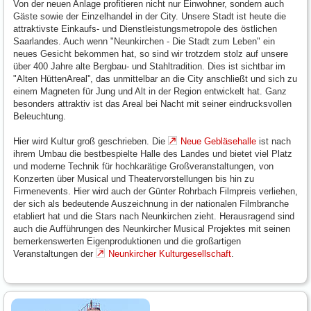
Von der neuen Anlage profitieren nicht nur Einwohner, sondern auch
Gäste sowie der Einzelhandel in der City. Unsere Stadt ist heute die
attraktivste Einkaufs- und Dienstleistungsmetropole des östlichen
Saarlandes. Auch wenn "Neunkirchen - Die Stadt zum Leben" ein
neues Gesicht bekommen hat, so sind wir trotzdem stolz auf unsere
über 400 Jahre alte Bergbau- und Stahltradition. Dies ist sichtbar im
"Alten HüttenAreal'', das unmittelbar an die City anschließt und sich zu
einem Magneten für Jung und Alt in der Region entwickelt hat. Ganz
besonders attraktiv ist das Areal bei Nacht mit seiner eindrucksvollen
Beleuchtung.
Hier wird Kultur groß geschrieben. Die
Neue Gebläsehalle
ist nach
ihrem Umbau die bestbespielte Halle des Landes und bietet viel Platz
und moderne Technik für hochkarätige Großveranstaltungen, von
Konzerten über Musical und Theatervorstellungen bis hin zu
Firmenevents. Hier wird auch der Günter Rohrbach Filmpreis verliehen,
der sich als bedeutende Auszeichnung in der nationalen Filmbranche
etabliert hat und die Stars nach Neunkirchen zieht. Herausragend sind
auch die Aufführungen des Neunkircher Musical Projektes mit seinen
bemerkenswerten Eigenproduktionen und die großartigen
Veranstaltungen der
Neunkircher Kulturgesellschaft
.