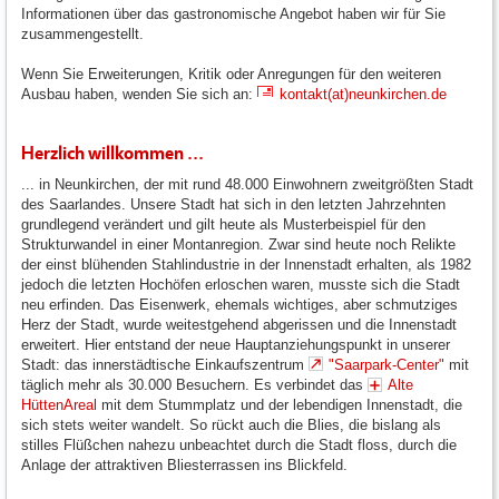
Informationen über das gastronomische Angebot haben wir für Sie
zusammengestellt.
Wenn Sie Erweiterungen, Kritik oder Anregungen für den weiteren
Ausbau haben, wenden Sie sich an:
kontakt(at)neunkirchen.de
Herzlich willkommen ...
... in Neunkirchen, der mit rund 48.000 Einwohnern zweitgrößten Stadt
des Saarlandes. Unsere Stadt hat sich in den letzten Jahrzehnten
grundlegend verändert und gilt heute als Musterbeispiel für den
Strukturwandel in einer Montanregion. Zwar sind heute noch Relikte
der einst blühenden Stahlindustrie in der Innenstadt erhalten, als 1982
jedoch die letzten Hochöfen erloschen waren, musste sich die Stadt
neu erfinden. Das Eisenwerk, ehemals wichtiges, aber schmutziges
Herz der Stadt, wurde weitestgehend abgerissen und die Innenstadt
erweitert. Hier entstand der neue Hauptanziehungspunkt in unserer
Stadt: das innerstädtische Einkaufszentrum
"Saarpark-Center"
mit
täglich mehr als 30.000 Besuchern. Es verbindet das
Alte
HüttenAreal
mit dem Stummplatz und der lebendigen Innenstadt, die
sich stets weiter wandelt. So rückt auch die Blies, die bislang als
stilles Flüßchen nahezu unbeachtet durch die Stadt floss, durch die
Anlage der attraktiven Bliesterrassen ins Blickfeld.