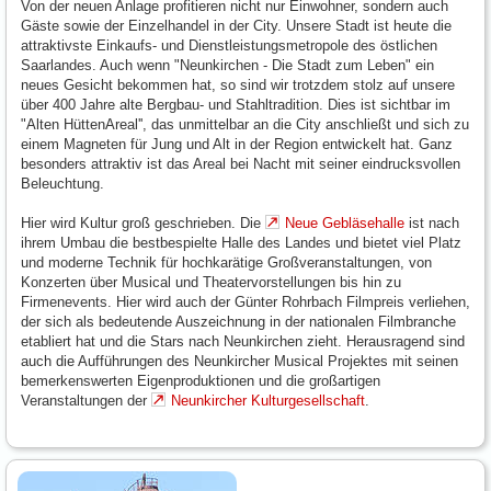
Von der neuen Anlage profitieren nicht nur Einwohner, sondern auch
Gäste sowie der Einzelhandel in der City. Unsere Stadt ist heute die
attraktivste Einkaufs- und Dienstleistungsmetropole des östlichen
Saarlandes. Auch wenn "Neunkirchen - Die Stadt zum Leben" ein
neues Gesicht bekommen hat, so sind wir trotzdem stolz auf unsere
über 400 Jahre alte Bergbau- und Stahltradition. Dies ist sichtbar im
"Alten HüttenAreal'', das unmittelbar an die City anschließt und sich zu
einem Magneten für Jung und Alt in der Region entwickelt hat. Ganz
besonders attraktiv ist das Areal bei Nacht mit seiner eindrucksvollen
Beleuchtung.
Hier wird Kultur groß geschrieben. Die
Neue Gebläsehalle
ist nach
ihrem Umbau die bestbespielte Halle des Landes und bietet viel Platz
und moderne Technik für hochkarätige Großveranstaltungen, von
Konzerten über Musical und Theatervorstellungen bis hin zu
Firmenevents. Hier wird auch der Günter Rohrbach Filmpreis verliehen,
der sich als bedeutende Auszeichnung in der nationalen Filmbranche
etabliert hat und die Stars nach Neunkirchen zieht. Herausragend sind
auch die Aufführungen des Neunkircher Musical Projektes mit seinen
bemerkenswerten Eigenproduktionen und die großartigen
Veranstaltungen der
Neunkircher Kulturgesellschaft
.