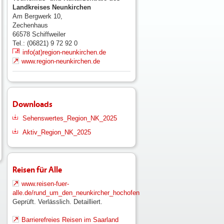
Landkreises Neunkirchen
Am Bergwerk 10,
Zechenhaus
66578
Schiffweiler
Tel.: (06821) 9 72 92 0
info(at)region-neunkirchen.de
www.region-neunkirchen.de
Downloads
Sehenswertes_Region_NK_2025
Aktiv_Region_NK_2025
Reisen für Alle
www.reisen-fuer-
alle.de/rund_um_den_neunkircher_hochofen
Geprüft. Verlässlich. Detailliert.
Barrierefreies Reisen im Saarland