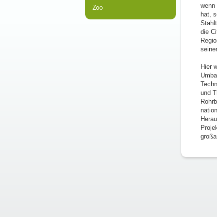
wenn 
Zoo
hat, 
Stahlt
die C
Regio
seine
Hier 
Umbau
Techn
und T
Rohrb
natio
Herau
Proje
großa