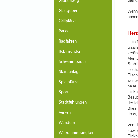
das g
Grubenweg
Gastgeber
Wenn 
haben
Grillplätze
Parks
Herz
Radfahren
... i
Saarl
Robinsondorf
veränd
Monta
Schwimmbäder
Stahli
Hochö
Skateanlage
Eisen
weite
Spielplätze
neue 
Einka
Sport
Besuc
Stadtführungen
der l
Blies
Verkehr
floss,
Wandern
Von d
sowie 
Willkommensregion
Einka