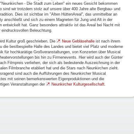
"Neunkirchen - Die Stadt zum Leben" ein neues Gesicht bekommen
so sind wir trotzdem stolz auf unsere über 400 Jahre alte Bergbau- und
radition. Dies ist sichtbar im "Alten HüttenAreal'', das unmittelbar an
ity anschließt und sich zu einem Magneten für Jung und Alt in der
n entwickelt hat. Ganz besonders attraktiv ist das Areal bei Nacht mit
r eindrucksvollen Beleuchtung.
wird Kultur groß geschrieben. Die
Neue Gebläsehalle
ist nach ihrem
 die bestbespielte Halle des Landes und bietet viel Platz und moderne
ik für hochkarätige Großveranstaltungen, von Konzerten über Musical
heatervorstellungen bis hin zu Firmenevents. Hier wird auch der Günter
ach Filmpreis verliehen, der sich als bedeutende Auszeichnung in der
nalen Filmbranche etabliert hat und die Stars nach Neunkirchen zieht.
sragend sind auch die Aufführungen des Neunkircher Musical
ktes mit seinen bemerkenswerten Eigenproduktionen und die
rtigen Veranstaltungen der
Neunkircher Kulturgesellschaft
.