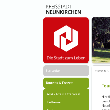
Startseite
Startseite
>
Touristik & Freizeit
Tour
AHA - Altes Hüttenareal
Hier 
besic
Hüttenweg
Neunk