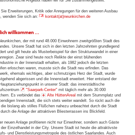
astronomische Angebot haben wir für Sie zusammengestellt.
Sie Erweiterungen, Kritik oder Anregungen für den weiteren Ausbau
, wenden Sie sich an:
kontakt(at)neunkirchen.de
lich willkommen ...
n Neunkirchen, der mit rund 48.000 Einwohnern zweitgrößten Stadt des
andes. Unsere Stadt hat sich in den letzten Jahrzehnten grundlegend
ert und gilt heute als Musterbeispiel für den Strukturwandel in einer
nregion. Zwar sind heute noch Relikte der einst blühenden
ndustrie in der Innenstadt erhalten, als 1982 jedoch die letzten
fen erloschen waren, musste sich die Stadt neu erfinden. Das
werk, ehemals wichtiges, aber schmutziges Herz der Stadt, wurde
stgehend abgerissen und die Innenstadt erweitert. Hier entstand der
Hauptanziehungspunkt in unserer Stadt: das innerstädtische
ufszentrum
"Saarpark-Center"
mit täglich mehr als 30.000
hern. Es verbindet das
Alte HüttenAreal
mit dem Stummplatz und
ebendigen Innenstadt, die sich stets weiter wandelt. So rückt auch die
, die bislang als stilles Flüßchen nahezu unbeachtet durch die Stadt
 durch die Anlage der attraktiven Bliesterrassen ins Blickfeld.
er neuen Anlage profitieren nicht nur Einwohner, sondern auch Gäste
der Einzelhandel in der City. Unsere Stadt ist heute die attraktivste
ufs- und Dienstleistungsmetropole des östlichen Saarlandes. Auch