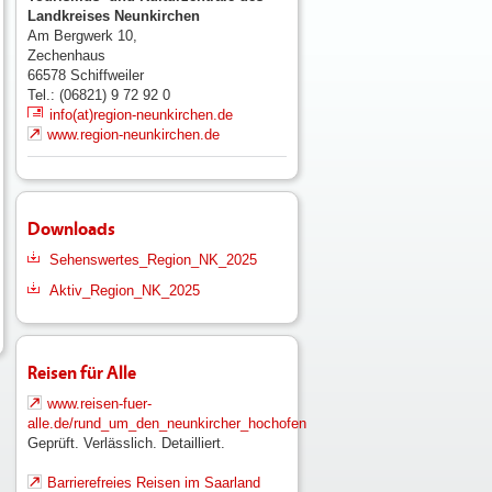
Landkreises Neunkirchen
Am Bergwerk 10,
Zechenhaus
66578
Schiffweiler
Tel.: (06821) 9 72 92 0
info(at)region-neunkirchen.de
www.region-neunkirchen.de
Downloads
Sehenswertes_Region_NK_2025
Aktiv_Region_NK_2025
Reisen für Alle
www.reisen-fuer-
alle.de/rund_um_den_neunkircher_hochofen
Geprüft. Verlässlich. Detailliert.
Barrierefreies Reisen im Saarland