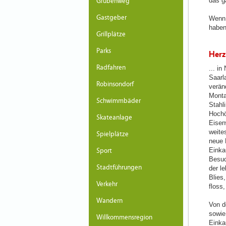
das g
Grubenweg
Gastgeber
Wenn 
haben
Grillplätze
Parks
Herz
Radfahren
... i
Saarl
Robinsondorf
veränd
Monta
Schwimmbäder
Stahli
Hochö
Skateanlage
Eisen
weite
Spielplätze
neue 
Einka
Sport
Besuc
Stadtführungen
der l
Blies
Verkehr
floss,
Wandern
Von d
sowie 
Willkommensregion
Einka