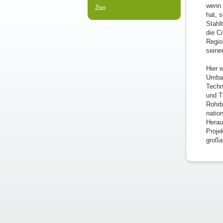
wenn 
Zoo
hat, 
Stahlt
die C
Regio
seine
Hier 
Umbau
Techn
und T
Rohrb
natio
Herau
Proje
großa