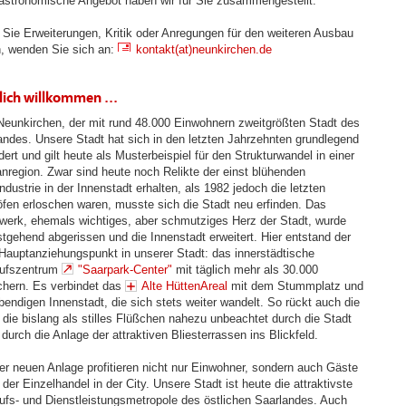
astronomische Angebot haben wir für Sie zusammengestellt.
Sie Erweiterungen, Kritik oder Anregungen für den weiteren Ausbau
, wenden Sie sich an:
kontakt(at)neunkirchen.de
lich willkommen ...
n Neunkirchen, der mit rund 48.000 Einwohnern zweitgrößten Stadt des
andes. Unsere Stadt hat sich in den letzten Jahrzehnten grundlegend
ert und gilt heute als Musterbeispiel für den Strukturwandel in einer
nregion. Zwar sind heute noch Relikte der einst blühenden
ndustrie in der Innenstadt erhalten, als 1982 jedoch die letzten
fen erloschen waren, musste sich die Stadt neu erfinden. Das
werk, ehemals wichtiges, aber schmutziges Herz der Stadt, wurde
stgehend abgerissen und die Innenstadt erweitert. Hier entstand der
Hauptanziehungspunkt in unserer Stadt: das innerstädtische
ufszentrum
"Saarpark-Center"
mit täglich mehr als 30.000
hern. Es verbindet das
Alte HüttenAreal
mit dem Stummplatz und
ebendigen Innenstadt, die sich stets weiter wandelt. So rückt auch die
, die bislang als stilles Flüßchen nahezu unbeachtet durch die Stadt
 durch die Anlage der attraktiven Bliesterrassen ins Blickfeld.
er neuen Anlage profitieren nicht nur Einwohner, sondern auch Gäste
der Einzelhandel in der City. Unsere Stadt ist heute die attraktivste
ufs- und Dienstleistungsmetropole des östlichen Saarlandes. Auch