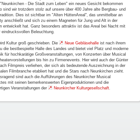
"Neunkirchen - Die Stadt zum Leben" ein neues Gesicht bekommen
so sind wir trotzdem stolz auf unsere über 400 Jahre alte Bergbau- und
radition. Dies ist sichtbar im "Alten HüttenAreal'', das unmittelbar an
ity anschließt und sich zu einem Magneten für Jung und Alt in der
n entwickelt hat. Ganz besonders attraktiv ist das Areal bei Nacht mit
r eindrucksvollen Beleuchtung.
wird Kultur groß geschrieben. Die
Neue Gebläsehalle
ist nach ihrem
 die bestbespielte Halle des Landes und bietet viel Platz und moderne
ik für hochkarätige Großveranstaltungen, von Konzerten über Musical
heatervorstellungen bis hin zu Firmenevents. Hier wird auch der Günter
ach Filmpreis verliehen, der sich als bedeutende Auszeichnung in der
nalen Filmbranche etabliert hat und die Stars nach Neunkirchen zieht.
sragend sind auch die Aufführungen des Neunkircher Musical
ktes mit seinen bemerkenswerten Eigenproduktionen und die
rtigen Veranstaltungen der
Neunkircher Kulturgesellschaft
.