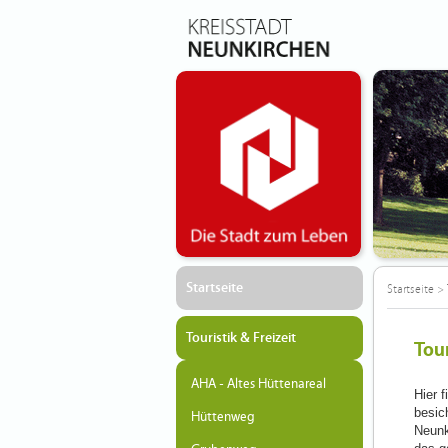
Startseite
Startseite
>
Touristik & Freizeit
Tour
AHA - Altes Hüttenareal
Hier 
besic
Hüttenweg
Neunk