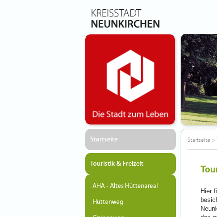
Startseite
Startseite
>
Touristik & Freizeit
Tour
AHA - Altes Hüttenareal
Hier 
besic
Hüttenweg
Neunk