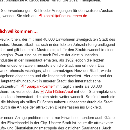
astronomische Angebot haben wir für Sie zusammengestellt.
Sie Erweiterungen, Kritik oder Anregungen für den weiteren Ausbau
, wenden Sie sich an:
kontakt(at)neunkirchen.de
lich willkommen ...
n Neunkirchen, der mit rund 48.000 Einwohnern zweitgrößten Stadt des
andes. Unsere Stadt hat sich in den letzten Jahrzehnten grundlegend
ert und gilt heute als Musterbeispiel für den Strukturwandel in einer
nregion. Zwar sind heute noch Relikte der einst blühenden
ndustrie in der Innenstadt erhalten, als 1982 jedoch die letzten
fen erloschen waren, musste sich die Stadt neu erfinden. Das
werk, ehemals wichtiges, aber schmutziges Herz der Stadt, wurde
stgehend abgerissen und die Innenstadt erweitert. Hier entstand der
Hauptanziehungspunkt in unserer Stadt: das innerstädtische
ufszentrum
"Saarpark-Center"
mit täglich mehr als 30.000
hern. Es verbindet das
Alte HüttenAreal
mit dem Stummplatz und
ebendigen Innenstadt, die sich stets weiter wandelt. So rückt auch die
, die bislang als stilles Flüßchen nahezu unbeachtet durch die Stadt
 durch die Anlage der attraktiven Bliesterrassen ins Blickfeld.
er neuen Anlage profitieren nicht nur Einwohner, sondern auch Gäste
der Einzelhandel in der City. Unsere Stadt ist heute die attraktivste
ufs- und Dienstleistungsmetropole des östlichen Saarlandes. Auch