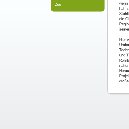
wenn 
Zoo
hat, 
Stahlt
die C
Regio
seine
Hier 
Umbau
Techn
und T
Rohrb
natio
Herau
Proje
großa