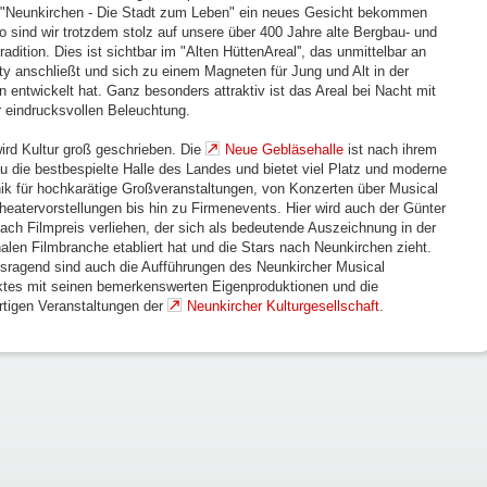
"Neunkirchen - Die Stadt zum Leben" ein neues Gesicht bekommen
so sind wir trotzdem stolz auf unsere über 400 Jahre alte Bergbau- und
radition. Dies ist sichtbar im "Alten HüttenAreal'', das unmittelbar an
ity anschließt und sich zu einem Magneten für Jung und Alt in der
n entwickelt hat. Ganz besonders attraktiv ist das Areal bei Nacht mit
r eindrucksvollen Beleuchtung.
wird Kultur groß geschrieben. Die
Neue Gebläsehalle
ist nach ihrem
 die bestbespielte Halle des Landes und bietet viel Platz und moderne
ik für hochkarätige Großveranstaltungen, von Konzerten über Musical
heatervorstellungen bis hin zu Firmenevents. Hier wird auch der Günter
ach Filmpreis verliehen, der sich als bedeutende Auszeichnung in der
nalen Filmbranche etabliert hat und die Stars nach Neunkirchen zieht.
sragend sind auch die Aufführungen des Neunkircher Musical
ktes mit seinen bemerkenswerten Eigenproduktionen und die
rtigen Veranstaltungen der
Neunkircher Kulturgesellschaft
.