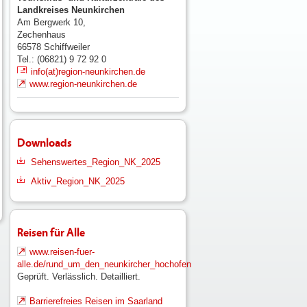
Landkreises Neunkirchen
Am Bergwerk 10,
Zechenhaus
66578
Schiffweiler
Tel.: (06821) 9 72 92 0
info(at)region-neunkirchen.de
www.region-neunkirchen.de
Downloads
Sehenswertes_Region_NK_2025
Aktiv_Region_NK_2025
Reisen für Alle
www.reisen-fuer-
alle.de/rund_um_den_neunkircher_hochofen
Geprüft. Verlässlich. Detailliert.
Barrierefreies Reisen im Saarland