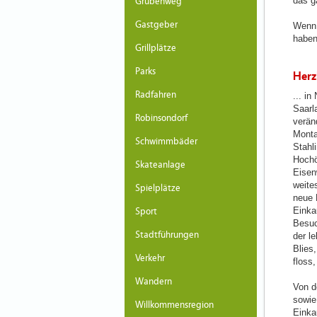
das g
Grubenweg
Gastgeber
Wenn 
haben
Grillplätze
Parks
Herz
Radfahren
... i
Saarl
Robinsondorf
veränd
Monta
Schwimmbäder
Stahli
Hochö
Skateanlage
Eisen
weite
Spielplätze
neue 
Einka
Sport
Besuc
Stadtführungen
der l
Blies
Verkehr
floss,
Wandern
Von d
sowie 
Willkommensregion
Einka