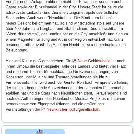
Von der neuen Anlage profitieren nicht nur Einwohner, sondern auch
Gäste sowie der Einzelhandel in der City. Unsere Stadt ist heute die
attraktivste Einkaufs- und Dienstleistungsmetropole des östlichen
Saarlandes. Auch wenn "Neunkirchen - Die Stadt zum Leben" ein
neues Gesicht bekommen hat, so sind wir trotzdem stolz auf unsere
über 400 Jahre alte Bergbau- und Stahltradition. Dies ist sichtbar im
"Alten HüttenAreal'', das unmittelbar an die City anschließt und sich zu
einem Magneten für Jung und Alt in der Region entwickelt hat. Ganz
besonders attraktiv ist das Areal bei Nacht mit seiner eindrucksvollen
Beleuchtung.
Hier wird Kultur groß geschrieben. Die
Neue Gebläsehalle
ist nach
ihrem Umbau die bestbespielte Halle des Landes und bietet viel Platz
und moderne Technik für hochkarätige Großveranstaltungen, von
Konzerten über Musical und Theatervorstellungen bis hin zu
Firmenevents. Hier wird auch der Günter Rohrbach Filmpreis verliehen,
der sich als bedeutende Auszeichnung in der nationalen Filmbranche
etabliert hat und die Stars nach Neunkirchen zieht. Herausragend sind
auch die Aufführungen des Neunkircher Musical Projektes mit seinen
bemerkenswerten Eigenproduktionen und die großartigen
Veranstaltungen der
Neunkircher Kulturgesellschaft
.