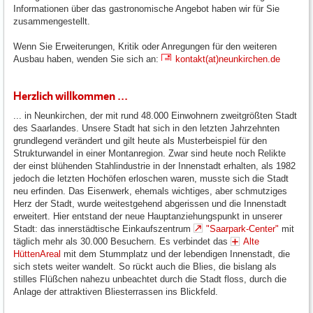
Informationen über das gastronomische Angebot haben wir für Sie
zusammengestellt.
Wenn Sie Erweiterungen, Kritik oder Anregungen für den weiteren
Ausbau haben, wenden Sie sich an:
kontakt(at)neunkirchen.de
Herzlich willkommen ...
... in Neunkirchen, der mit rund 48.000 Einwohnern zweitgrößten Stadt
des Saarlandes. Unsere Stadt hat sich in den letzten Jahrzehnten
grundlegend verändert und gilt heute als Musterbeispiel für den
Strukturwandel in einer Montanregion. Zwar sind heute noch Relikte
der einst blühenden Stahlindustrie in der Innenstadt erhalten, als 1982
jedoch die letzten Hochöfen erloschen waren, musste sich die Stadt
neu erfinden. Das Eisenwerk, ehemals wichtiges, aber schmutziges
Herz der Stadt, wurde weitestgehend abgerissen und die Innenstadt
erweitert. Hier entstand der neue Hauptanziehungspunkt in unserer
Stadt: das innerstädtische Einkaufszentrum
"Saarpark-Center"
mit
täglich mehr als 30.000 Besuchern. Es verbindet das
Alte
HüttenAreal
mit dem Stummplatz und der lebendigen Innenstadt, die
sich stets weiter wandelt. So rückt auch die Blies, die bislang als
stilles Flüßchen nahezu unbeachtet durch die Stadt floss, durch die
Anlage der attraktiven Bliesterrassen ins Blickfeld.