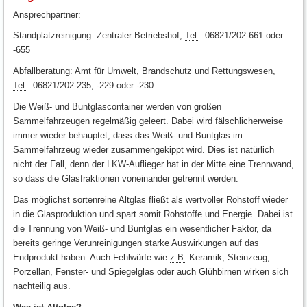
Ansprechpartner:
Standplatzreinigung: Zentraler Betriebshof,
Tel.
: 06821/202-661 oder
-655
Abfallberatung: Amt für Umwelt, Brandschutz und Rettungswesen,
Tel.
: 06821/202-235, -229 oder -230
Die Weiß- und Buntglascontainer werden von großen
Sammelfahrzeugen regelmäßig geleert. Dabei wird fälschlicherweise
immer wieder behauptet, dass das Weiß- und Buntglas im
Sammelfahrzeug wieder zusammengekippt wird. Dies ist natürlich
nicht der Fall, denn der LKW-Auflieger hat in der Mitte eine Trennwand,
so dass die Glasfraktionen voneinander getrennt werden.
Das möglichst sortenreine Altglas fließt als wertvoller Rohstoff wieder
in die Glasproduktion und spart somit Rohstoffe und Energie. Dabei ist
die Trennung von Weiß- und Buntglas ein wesentlicher Faktor, da
bereits geringe Verunreinigungen starke Auswirkungen auf das
Endprodukt haben. Auch Fehlwürfe wie
z.B.
Keramik, Steinzeug,
Porzellan, Fenster- und Spiegelglas oder auch Glühbirnen wirken sich
nachteilig aus.