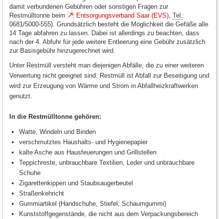
damit verbundenen Gebühren oder sonstigen Fragen zur
Restmülltonne beim
Entsorgungsverband Saar (EVS)
,
Tel.
:
0681/5000-555). Grundsätzlich besteht die Möglichkeit die Gefäße alle
14 Tage abfahren zu lassen. Dabei ist allerdings zu beachten, dass
nach der 4. Abfuhr für jede weitere Entleerung eine Gebühr zusätzlich
zur Basisgebühr hinzugerechnet wird.
Unter Restmüll versteht man diejenigen Abfälle, die zu einer weiteren
Verwertung nicht geeignet sind. Restmüll ist Abfall zur Beseitigung und
wird zur Erzeugung von Wärme und Strom in Abfallheizkraftwerken
genutzt.
In die Restmülltonne gehören:
Watte, Windeln und Binden
verschmutztes Haushalts- und Hygienepapier
kalte Asche aus Hausfeuerungen und Grillstellen
Teppichreste, unbrauchbare Textilien, Leder und unbrauchbare
Schuhe
Zigarettenkippen und Staubsaugerbeutel
Straßenkehricht
Gummiartikel (Handschuhe, Stiefel, Schaumgummi)
Kunststoffgegenstände, die nicht aus dem Verpackungsbereich