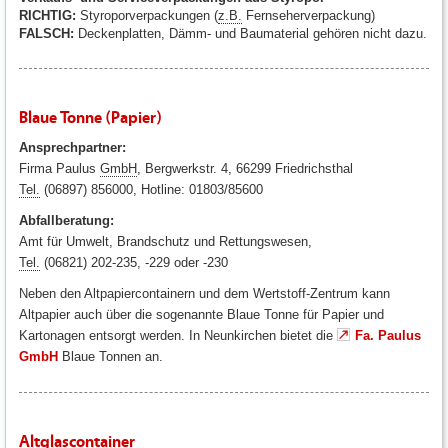
RICHTIG:
Styroporverpackungen (
z.B.
Fernseherverpackung)
FALSCH:
Deckenplatten, Dämm- und Baumaterial gehören nicht dazu.
Blaue Tonne (Papier)
Ansprechpartner:
Firma Paulus
GmbH
, Bergwerkstr. 4, 66299 Friedrichsthal
Tel.
(06897) 856000, Hotline: 01803/85600
Abfallberatung:
Amt für Umwelt, Brandschutz und Rettungswesen,
Tel.
(06821) 202-235, -229 oder -230
Neben den Altpapiercontainern und dem Wertstoff-Zentrum kann
Altpapier auch über die sogenannte Blaue Tonne für Papier und
Kartonagen entsorgt werden. In Neunkirchen bietet die
Fa. Paulus
GmbH
Blaue Tonnen an.
Altglascontainer