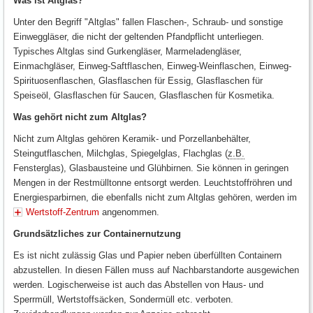
Was ist Altglas?
Unter den Begriff "Altglas" fallen Flaschen-, Schraub- und sonstige
Einweggläser, die nicht der geltenden Pfandpflicht unterliegen.
Typisches Altglas sind Gurkengläser, Marmeladengläser,
Einmachgläser, Einweg-Saftflaschen, Einweg-Weinflaschen, Einweg-
Spirituosenflaschen, Glasflaschen für Essig, Glasflaschen für
Speiseöl, Glasflaschen für Saucen, Glasflaschen für Kosmetika.
Was gehört nicht zum Altglas?
Nicht zum Altglas gehören Keramik- und Porzellanbehälter,
Steingutflaschen, Milchglas, Spiegelglas, Flachglas (
z.B.
Fensterglas), Glasbausteine und Glühbirnen. Sie können in geringen
Mengen in der Restmülltonne entsorgt werden. Leuchtstoffröhren und
Energiesparbirnen, die ebenfalls nicht zum Altglas gehören, werden im
Wertstoff-Zentrum
angenommen.
Grundsätzliches zur Containernutzung
Es ist nicht zulässig Glas und Papier neben überfüllten Containern
abzustellen. In diesen Fällen muss auf Nachbarstandorte ausgewichen
werden. Logischerweise ist auch das Abstellen von Haus- und
Sperrmüll, Wertstoffsäcken, Sondermüll etc. verboten.