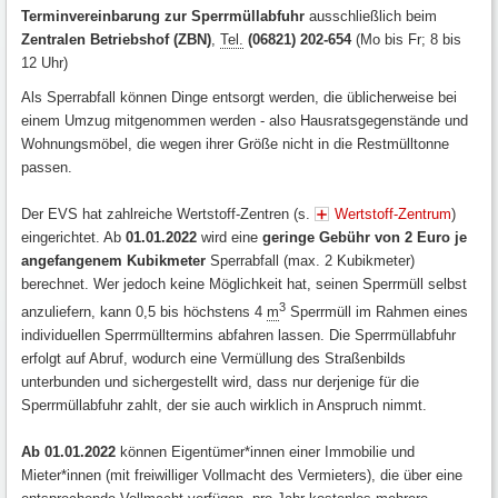
Terminvereinbarung zur Sperrmüllabfuhr
ausschließlich beim
Zentralen Betriebshof (ZBN)
,
Tel.
(06821) 202-654
(Mo bis Fr; 8 bis
12 Uhr)
Als Sperrabfall können Dinge entsorgt werden, die üblicherweise bei
einem Umzug mitgenommen werden - also Hausratsgegenstände und
Wohnungsmöbel, die wegen ihrer Größe nicht in die Restmülltonne
passen.
Der EVS hat zahlreiche Wertstoff-Zentren (s.
Wertstoff-Zentrum
)
eingerichtet. Ab
01.01.2022
wird eine
geringe Gebühr von 2 Euro je
angefangenem Kubikmeter
Sperrabfall (max. 2 Kubikmeter)
berechnet. Wer jedoch keine Möglichkeit hat, seinen Sperrmüll selbst
3
anzuliefern, kann 0,5 bis höchstens 4
m
Sperrmüll im Rahmen eines
individuellen Sperrmülltermins abfahren lassen. Die Sperrmüllabfuhr
erfolgt auf Abruf, wodurch eine Vermüllung des Straßenbilds
unterbunden und sichergestellt wird, dass nur derjenige für die
Sperrmüllabfuhr zahlt, der sie auch wirklich in Anspruch nimmt.
Ab 01.01.2022
können Eigentümer*innen einer Immobilie und
Mieter*innen (mit freiwilliger Vollmacht des Vermieters), die über eine