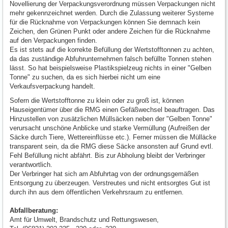
Novellierung der Verpackungsverordnung müssen Verpackungen nicht
mehr gekennzeichnet werden. Durch die Zulassung weiterer Systeme
für die Rücknahme von Verpackungen können Sie demnach kein
Zeichen, den Grünen Punkt oder andere Zeichen für die Rücknahme
auf den Verpackungen finden.
Es ist stets auf die korrekte Befüllung der Wertstofftonnen zu achten,
da das zuständige Abfuhrunternehmen falsch befüllte Tonnen stehen
lässt. So hat beispielsweise Plastikspielzeug nichts in einer "Gelben
Tonne" zu suchen, da es sich hierbei nicht um eine
Verkaufsverpackung handelt.
Sofern die Wertstofftonne zu klein oder zu groß ist, können
Hauseigentümer über die RMG einen Gefäßwechsel beauftragen. Das
Hinzustellen von zusätzlichen Müllsäcken neben der "Gelben Tonne"
verursacht unschöne Anblicke und starke Vermüllung (Aufreißen der
Säcke durch Tiere, Wettereinflüsse etc.). Ferner müssen die Mülläcke
transparent sein, da die RMG diese Säcke ansonsten auf Grund evtl.
Fehl Befüllung nicht abfährt. Bis zur Abholung bleibt der Verbringer
verantwortlich.
Der Verbringer hat sich am Abfuhrtag von der ordnungsgemäßen
Entsorgung zu überzeugen. Verstreutes und nicht entsorgtes Gut ist
durch ihn aus dem öffentlichen Verkehrsraum zu entfernen.
Abfallberatung:
Amt für Umwelt, Brandschutz und Rettungswesen,