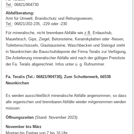
Tel.
: 06821/904730
Abfallberatung:
Amt für Umwelt, Brandschutz und Rettungswesen,
Tel.
: 06821/202-235, -229 oder -230
Für mineralische, nicht brennbare Abfälle wie
z.B.
Erdaushub,
Mauerbruch, Gips, Ziegel, Betonsteine, Keramikplatten oder -fliesen,
Toilettenschüsseln, Glasbausteine, Waschbecken und Steingut steht
in Neunkirchen die Bauschuttdeponie der Firma Teralis zur Verfügung
.
Die Anlieferung mineralischer Abfälle wird nach der gültigen Preisliste
der Fa. Teralis abgerechnet. Infos unter u. g. Rufnummer.
Fa. Teralis (Tel.: 06821/904730), Zum Schotterwerk, 66538
Neunkirchen
Es werden ausschließlich mineralische Abfälle angenommen, so dass
alle organischen und brennbaren Abfälle wieder mitgenommen werden
müssen.
Öffnungszeiten
(Stand: November 2023):
November bis März
Montag bis Freitag von 7 bis 16 Uhr