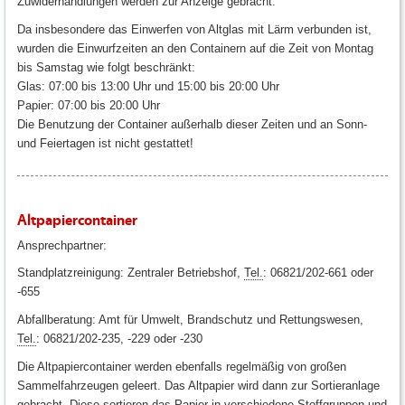
Zuwiderhandlungen werden zur Anzeige gebracht.
Da insbesondere das Einwerfen von Altglas mit Lärm verbunden ist,
wurden die Einwurfzeiten an den Containern auf die Zeit von Montag
bis Samstag wie folgt beschränkt:
Glas: 07:00 bis 13:00 Uhr und 15:00 bis 20:00 Uhr
Papier: 07:00 bis 20:00 Uhr
Die Benutzung der Container außerhalb dieser Zeiten und an Sonn-
und Feiertagen ist nicht gestattet!
Altpapiercontainer
Ansprechpartner:
Standplatzreinigung: Zentraler Betriebshof,
Tel.
: 06821/202-661 oder
-655
Abfallberatung: Amt für Umwelt, Brandschutz und Rettungswesen,
Tel.
: 06821/202-235, -229 oder -230
Die Altpapiercontainer werden ebenfalls regelmäßig von großen
Sammelfahrzeugen geleert. Das Altpapier wird dann zur Sortieranlage
gebracht. Diese sortieren das Papier in verschiedene Stoffgruppen und