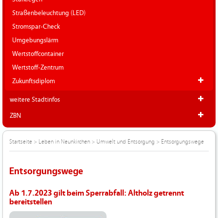
Straßenbeleuchtung (LED)
Stromspar-Check
Umgebungslärm
Wertstoffcontainer
Wertstoff-Zentrum
Zukunftsdiplom
weitere Stadtinfos
ZBN
Startseite
>
Leben in Neunkirchen
>
Umwelt und Entsorgung
>
Entsorgungswege
Entsorgungswege
Ab 1.7.2023 gilt beim Sperrabfall: Altholz getrennt
bereitstellen