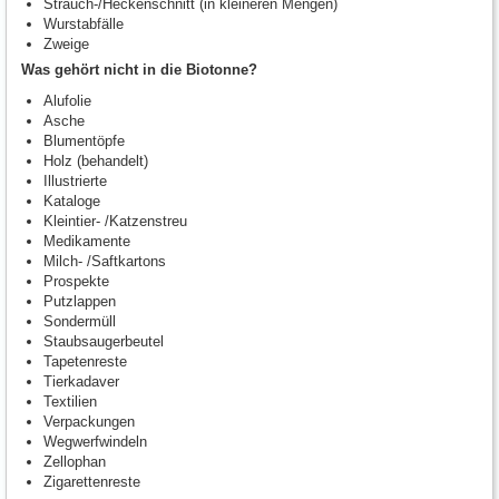
Strauch-/Heckenschnitt (in kleineren Mengen)
Wurstabfälle
Zweige
Was gehört nicht in die Biotonne?
Alufolie
Asche
Blumentöpfe
Holz (behandelt)
Illustrierte
Kataloge
Kleintier- /Katzenstreu
Medikamente
Milch- /Saftkartons
Prospekte
Putzlappen
Sondermüll
Staubsaugerbeutel
Tapetenreste
Tierkadaver
Textilien
Verpackungen
Wegwerfwindeln
Zellophan
Zigarettenreste