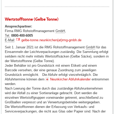
Wertstofftonne (Gelbe Tonne)
Ansprechpartner:
Firma RMG Rohstoffmanagement
GmbH
,
Tel.
0800-400-6005
E-Mail
:
gelbe-tonne.neunkirchen(at)rmg-gmbh.de
Seit 1. Januar 2021 ist die RMG Rohstoffmanagement
GmbH
für das
Einsammeln der Leichtverpackungen zuständig. Die Sammlung erfolgt
seitdem nicht mehr mittels Wertstoffsäcken (Gelbe Säcke), sondern in
der Wertstofftonne (Gelbe Tonne).
Jeder Behälter ist pro Grundstück mit einem Etikett und einem
Barcode versehen, der eine genaue Zuordnung zum jeweiligen
Grundstück ermöglicht. Die Abfuhr erfolgt vierzehntäglich. Die
Abfuhrtermine können dem
Neunkircher Abfuhrkalender
entnommen
werden.
Nach Leerung der Tonne durch das zuständige Abfuhrunternehmen
wird der Abfall zu einer Sortieranlage gebracht. Dort werden die
einzelnen Wertstoffgruppen voneinander getrennt, anschließend zu
Großballen verpresst und an Verwertungsbetriebe weitergegeben.
Die Wertstofftonnen dienen der Erfassung von Verkaufs- und
Serviceverpackungen, die nicht aus Glas oder Papier sind. Nach der