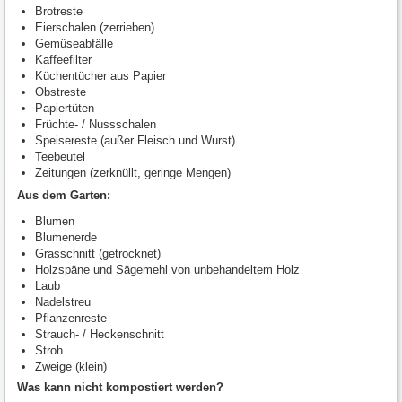
Brotreste
Eierschalen (zerrieben)
Gemüseabfälle
Kaffeefilter
Küchentücher aus Papier
Obstreste
Papiertüten
Früchte- / Nussschalen
Speisereste (außer Fleisch und Wurst)
Teebeutel
Zeitungen (zerknüllt, geringe Mengen)
Aus dem Garten:
Blumen
Blumenerde
Grasschnitt (getrocknet)
Holzspäne und Sägemehl von unbehandeltem Holz
Laub
Nadelstreu
Pflanzenreste
Strauch- / Heckenschnitt
Stroh
Zweige (klein)
Was kann nicht kompostiert werden?