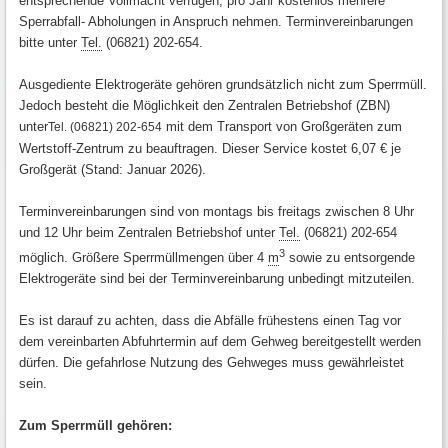
entsprechende Vollmacht verfügen, pro Jahr kostenlos mehrere
Sperrabfall- Abholungen in Anspruch nehmen. Terminvereinbarungen
bitte unter
Tel.
(06821) 202-654.
Ausgediente Elektrogeräte gehören grundsätzlich nicht zum Sperrmüll.
Jedoch besteht die Möglichkeit den Zentralen Betriebshof (ZBN)
unter
mit dem Transport von Großgeräten zum
Tel. (06821) 202-654
Wertstoff-Zentrum zu beauftragen. Dieser Service kostet 6,07 € je
Großgerät (Stand: Januar 2026).
Terminvereinbarungen sind von montags bis freitags zwischen 8 Uhr
und 12 Uhr beim Zentralen Betriebshof unter
Tel.
(06821) 202-654
3
möglich. Größere Sperrmüllmengen über 4
m
sowie zu entsorgende
Elektrogeräte sind bei der Terminvereinbarung unbedingt mitzuteilen.
Es ist darauf zu achten, dass die Abfälle frühestens einen Tag vor
dem vereinbarten Abfuhrtermin auf dem Gehweg bereitgestellt werden
dürfen. Die gefahrlose Nutzung des Gehweges muss gewährleistet
sein.
Zum Sperrmüll gehören: