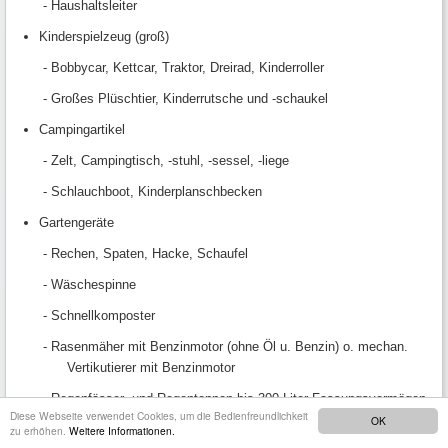
- Haushaltsleiter
Kinderspielzeug (groß)
- Bobbycar, Kettcar, Traktor, Dreirad, Kinderroller
- Großes Plüschtier, Kinderrutsche und -schaukel
Campingartikel
- Zelt, Campingtisch, -stuhl, -sessel, -liege
- Schlauchboot, Kinderplanschbecken
Gartengeräte
- Rechen, Spaten, Hacke, Schaufel
- Wäschespinne
- Schnellkomposter
- Rasenmäher mit Benzinmotor (ohne Öl u. Benzin) o. mechan.
Vertikutierer mit Benzinmotor
- Regenfässer- und Regentonnen bis 300 Liter Fassungsvermögen
Diese Webseite verwendet Cookies, um die Bedienfreundlichkeit
OK
Gartenmöbel
zu erhöhen.
Weitere Informationen.