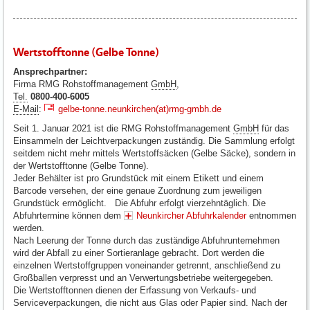
Wertstofftonne (Gelbe Tonne)
Ansprechpartner:
Firma RMG Rohstoffmanagement
GmbH
,
Tel.
0800-400-6005
E-Mail
:
gelbe-tonne.neunkirchen(at)rmg-gmbh.de
Seit 1. Januar 2021 ist die RMG Rohstoffmanagement
GmbH
für das
Einsammeln der Leichtverpackungen zuständig. Die Sammlung erfolgt
seitdem nicht mehr mittels Wertstoffsäcken (Gelbe Säcke), sondern in
der Wertstofftonne (Gelbe Tonne).
Jeder Behälter ist pro Grundstück mit einem Etikett und einem
Barcode versehen, der eine genaue Zuordnung zum jeweiligen
Grundstück ermöglicht. Die Abfuhr erfolgt vierzehntäglich. Die
Abfuhrtermine können dem
Neunkircher Abfuhrkalender
entnommen
werden.
Nach Leerung der Tonne durch das zuständige Abfuhrunternehmen
wird der Abfall zu einer Sortieranlage gebracht. Dort werden die
einzelnen Wertstoffgruppen voneinander getrennt, anschließend zu
Großballen verpresst und an Verwertungsbetriebe weitergegeben.
Die Wertstofftonnen dienen der Erfassung von Verkaufs- und
Serviceverpackungen, die nicht aus Glas oder Papier sind. Nach der