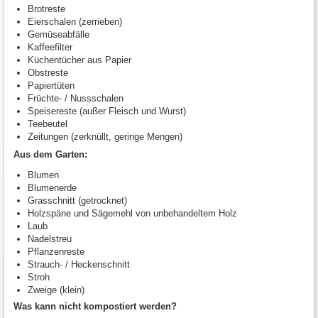
Brotreste
Eierschalen (zerrieben)
Gemüseabfälle
Kaffeefilter
Küchentücher aus Papier
Obstreste
Papiertüten
Früchte- / Nussschalen
Speisereste (außer Fleisch und Wurst)
Teebeutel
Zeitungen (zerknüllt, geringe Mengen)
Aus dem Garten:
Blumen
Blumenerde
Grasschnitt (getrocknet)
Holzspäne und Sägemehl von unbehandeltem Holz
Laub
Nadelstreu
Pflanzenreste
Strauch- / Heckenschnitt
Stroh
Zweige (klein)
Was kann nicht kompostiert werden?