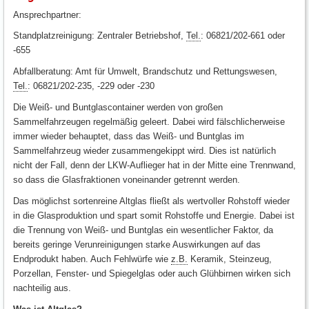
Ansprechpartner:
Standplatzreinigung: Zentraler Betriebshof,
Tel.
: 06821/202-661 oder
-655
Abfallberatung: Amt für Umwelt, Brandschutz und Rettungswesen,
Tel.
: 06821/202-235, -229 oder -230
Die Weiß- und Buntglascontainer werden von großen
Sammelfahrzeugen regelmäßig geleert. Dabei wird fälschlicherweise
immer wieder behauptet, dass das Weiß- und Buntglas im
Sammelfahrzeug wieder zusammengekippt wird. Dies ist natürlich
nicht der Fall, denn der LKW-Auflieger hat in der Mitte eine Trennwand,
so dass die Glasfraktionen voneinander getrennt werden.
Das möglichst sortenreine Altglas fließt als wertvoller Rohstoff wieder
in die Glasproduktion und spart somit Rohstoffe und Energie. Dabei ist
die Trennung von Weiß- und Buntglas ein wesentlicher Faktor, da
bereits geringe Verunreinigungen starke Auswirkungen auf das
Endprodukt haben. Auch Fehlwürfe wie
z.B.
Keramik, Steinzeug,
Porzellan, Fenster- und Spiegelglas oder auch Glühbirnen wirken sich
nachteilig aus.