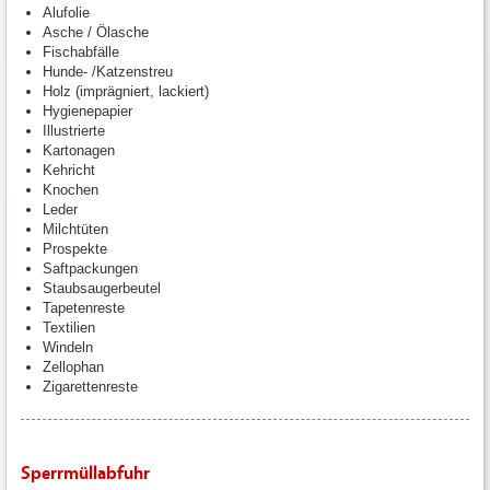
Alufolie
Asche / Ölasche
Fischabfälle
Hunde- /Katzenstreu
Holz (imprägniert, lackiert)
Hygienepapier
Illustrierte
Kartonagen
Kehricht
Knochen
Leder
Milchtüten
Prospekte
Saftpackungen
Staubsaugerbeutel
Tapetenreste
Textilien
Windeln
Zellophan
Zigarettenreste
Sperrmüllabfuhr