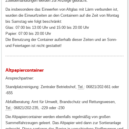
Zuwiderhandlungen werden zur Anzeige gebracht.
Da insbesondere das Einwerfen von Altglas mit Lärm verbunden ist,
wurden die Einwurfzeiten an den Containern auf die Zeit von Montag
bis Samstag wie folgt beschränkt:
Glas: 07:00 bis 13:00 Uhr und 15:00 bis 20:00 Uhr
Papier: 07:00 bis 20:00 Uhr
Die Benutzung der Container außerhalb dieser Zeiten und an Sonn-
und Feiertagen ist nicht gestattet!
Altpapiercontainer
Ansprechpartner:
Standplatzreinigung: Zentraler Betriebshof,
Tel.
: 06821/202-661 oder
-655
Abfallberatung: Amt für Umwelt, Brandschutz und Rettungswesen,
Tel.
: 06821/202-235, -229 oder -230
Die Altpapiercontainer werden ebenfalls regelmäßig von großen
Sammelfahrzeugen geleert. Das Altpapier wird dann zur Sortieranlage
gebracht. Diese sortieren das Papier in verschiedene Stoffgruppen und