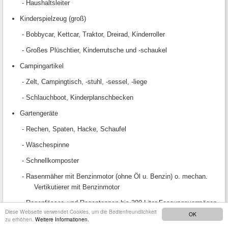
- Haushaltsleiter
Kinderspielzeug (groß)
- Bobbycar, Kettcar, Traktor, Dreirad, Kinderroller
- Großes Plüschtier, Kinderrutsche und -schaukel
Campingartikel
- Zelt, Campingtisch, -stuhl, -sessel, -liege
- Schlauchboot, Kinderplanschbecken
Gartengeräte
- Rechen, Spaten, Hacke, Schaufel
- Wäschespinne
- Schnellkomposter
- Rasenmäher mit Benzinmotor (ohne Öl u. Benzin) o. mechan.
Vertikutierer mit Benzinmotor
- Regenfässer- und Regentonnen bis 300 Liter Fassungsvermögen
Diese Webseite verwendet Cookies, um die Bedienfreundlichkeit
OK
Gartenmöbel
zu erhöhen.
Weitere Informationen.