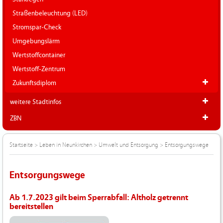
Straßenbeleuchtung (LED)
Stromspar-Check
Umgebungslärm
Wertstoffcontainer
Wertstoff-Zentrum
Zukunftsdiplom
weitere Stadtinfos
ZBN
Startseite
>
Leben in Neunkirchen
>
Umwelt und Entsorgung
>
Entsorgungswege
Entsorgungswege
Ab 1.7.2023 gilt beim Sperrabfall: Altholz getrennt
bereitstellen