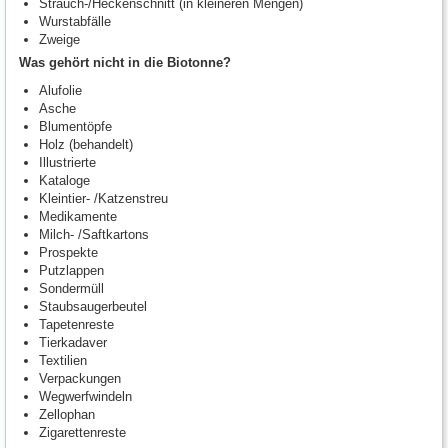
Strauch-/Heckenschnitt (in kleineren Mengen)
Wurstabfälle
Zweige
Was gehört nicht in die Biotonne?
Alufolie
Asche
Blumentöpfe
Holz (behandelt)
Illustrierte
Kataloge
Kleintier- /Katzenstreu
Medikamente
Milch- /Saftkartons
Prospekte
Putzlappen
Sondermüll
Staubsaugerbeutel
Tapetenreste
Tierkadaver
Textilien
Verpackungen
Wegwerfwindeln
Zellophan
Zigarettenreste