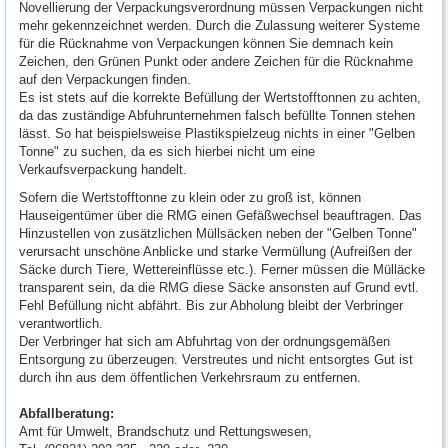
Novellierung der Verpackungsverordnung müssen Verpackungen nicht
mehr gekennzeichnet werden. Durch die Zulassung weiterer Systeme
für die Rücknahme von Verpackungen können Sie demnach kein
Zeichen, den Grünen Punkt oder andere Zeichen für die Rücknahme
auf den Verpackungen finden.
Es ist stets auf die korrekte Befüllung der Wertstofftonnen zu achten,
da das zuständige Abfuhrunternehmen falsch befüllte Tonnen stehen
lässt. So hat beispielsweise Plastikspielzeug nichts in einer "Gelben
Tonne" zu suchen, da es sich hierbei nicht um eine
Verkaufsverpackung handelt.
Sofern die Wertstofftonne zu klein oder zu groß ist, können
Hauseigentümer über die RMG einen Gefäßwechsel beauftragen. Das
Hinzustellen von zusätzlichen Müllsäcken neben der "Gelben Tonne"
verursacht unschöne Anblicke und starke Vermüllung (Aufreißen der
Säcke durch Tiere, Wettereinflüsse etc.). Ferner müssen die Mülläcke
transparent sein, da die RMG diese Säcke ansonsten auf Grund evtl.
Fehl Befüllung nicht abfährt. Bis zur Abholung bleibt der Verbringer
verantwortlich.
Der Verbringer hat sich am Abfuhrtag von der ordnungsgemäßen
Entsorgung zu überzeugen. Verstreutes und nicht entsorgtes Gut ist
durch ihn aus dem öffentlichen Verkehrsraum zu entfernen.
Abfallberatung:
Amt für Umwelt, Brandschutz und Rettungswesen,