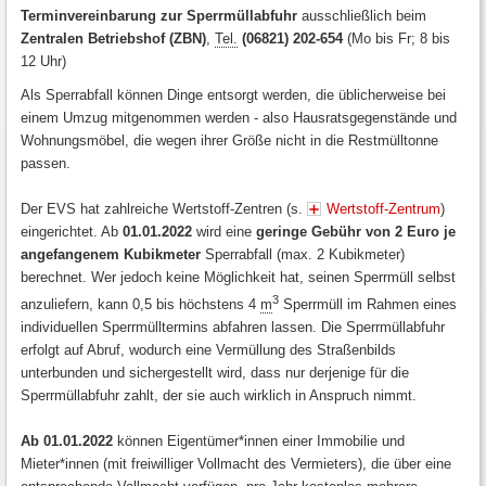
Terminvereinbarung zur Sperrmüllabfuhr
ausschließlich beim
Zentralen Betriebshof (ZBN)
,
Tel.
(06821) 202-654
(Mo bis Fr; 8 bis
12 Uhr)
Als Sperrabfall können Dinge entsorgt werden, die üblicherweise bei
einem Umzug mitgenommen werden - also Hausratsgegenstände und
Wohnungsmöbel, die wegen ihrer Größe nicht in die Restmülltonne
passen.
Der EVS hat zahlreiche Wertstoff-Zentren (s.
Wertstoff-Zentrum
)
eingerichtet. Ab
01.01.2022
wird eine
geringe Gebühr von 2 Euro je
angefangenem Kubikmeter
Sperrabfall (max. 2 Kubikmeter)
berechnet. Wer jedoch keine Möglichkeit hat, seinen Sperrmüll selbst
3
anzuliefern, kann 0,5 bis höchstens 4
m
Sperrmüll im Rahmen eines
individuellen Sperrmülltermins abfahren lassen. Die Sperrmüllabfuhr
erfolgt auf Abruf, wodurch eine Vermüllung des Straßenbilds
unterbunden und sichergestellt wird, dass nur derjenige für die
Sperrmüllabfuhr zahlt, der sie auch wirklich in Anspruch nimmt.
Ab 01.01.2022
können Eigentümer*innen einer Immobilie und
Mieter*innen (mit freiwilliger Vollmacht des Vermieters), die über eine