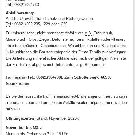
Tel.
: 06821/904730
Abfallberatung:
Amt für Umwelt, Brandschutz und Rettungswesen,
Tel.
: 06821/202-235, -229 oder -230
Für mineralische, nicht brennbare Abfälle wie
z.B.
Erdaushub,
Mauerbruch, Gips, Ziegel, Betonsteine, Keramikplatten oder -fliesen,
Toilettenschüsseln, Glasbausteine, Waschbecken und Steingut steht
in Neunkirchen die Bauschuttdeponie der Firma Teralis zur Verfügung
.
Die Anlieferung mineralischer Abfälle wird nach der gültigen Preisliste
der Fa. Teralis abgerechnet. Infos unter u. g. Rufnummer.
Fa. Teralis (Tel.: 06821/904730), Zum Schotterwerk, 66538
Neunkirchen
Es werden ausschließlich mineralische Abfälle angenommen, so dass
alle organischen und brennbaren Abfälle wieder mitgenommen werden
müssen.
Öffnungszeiten
(Stand: November 2023):
November bis März
Montag bis Freitag von 7 bis 16 Uhr