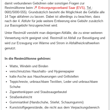
damit verbundenen Gebühren oder sonstigen Fragen zur
Restmülltonne beim
Entsorgungsverband Saar (EVS)
,
Tel.
:
0681/5000-555). Grundsätzlich besteht die Möglichkeit die Gefäße alle
14 Tage abfahren zu lassen. Dabei ist allerdings zu beachten, dass
nach der 4. Abfuhr für jede weitere Entleerung eine Gebühr zusätzlich
zur Basisgebühr hinzugerechnet wird.
Unter Restmüll versteht man diejenigen Abfälle, die zu einer weiteren
Verwertung nicht geeignet sind. Restmüll ist Abfall zur Beseitigung und
wird zur Erzeugung von Wärme und Strom in Abfallheizkraftwerken
genutzt.
In die Restmülltonne gehören:
Watte, Windeln und Binden
verschmutztes Haushalts- und Hygienepapier
kalte Asche aus Hausfeuerungen und Grillstellen
Teppichreste, unbrauchbare Textilien, Leder und unbrauchbare
Schuhe
Zigarettenkippen und Staubsaugerbeutel
Straßenkehricht
Gummiartikel (Handschuhe, Stiefel, Schaumgummi)
Kunststoffgegenstände, die nicht aus dem Verpackungsbereich