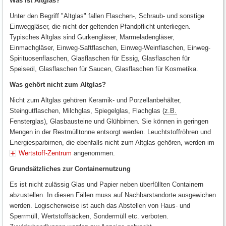
Was ist Altglas?
Unter den Begriff "Altglas" fallen Flaschen-, Schraub- und sonstige
Einweggläser, die nicht der geltenden Pfandpflicht unterliegen.
Typisches Altglas sind Gurkengläser, Marmeladengläser,
Einmachgläser, Einweg-Saftflaschen, Einweg-Weinflaschen, Einweg-
Spirituosenflaschen, Glasflaschen für Essig, Glasflaschen für
Speiseöl, Glasflaschen für Saucen, Glasflaschen für Kosmetika.
Was gehört nicht zum Altglas?
Nicht zum Altglas gehören Keramik- und Porzellanbehälter,
Steingutflaschen, Milchglas, Spiegelglas, Flachglas (
z.B.
Fensterglas), Glasbausteine und Glühbirnen. Sie können in geringen
Mengen in der Restmülltonne entsorgt werden. Leuchtstoffröhren und
Energiesparbirnen, die ebenfalls nicht zum Altglas gehören, werden im
Wertstoff-Zentrum
angenommen.
Grundsätzliches zur Containernutzung
Es ist nicht zulässig Glas und Papier neben überfüllten Containern
abzustellen. In diesen Fällen muss auf Nachbarstandorte ausgewichen
werden. Logischerweise ist auch das Abstellen von Haus- und
Sperrmüll, Wertstoffsäcken, Sondermüll etc. verboten.