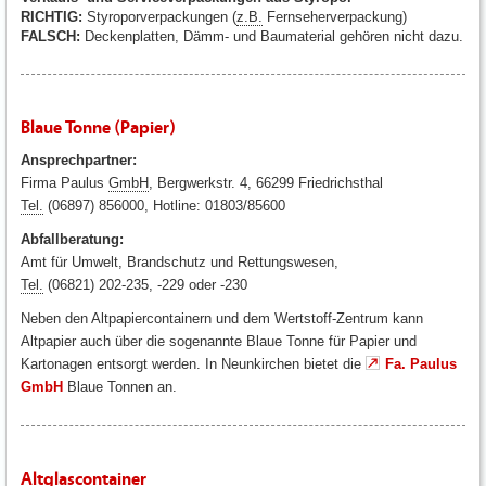
RICHTIG:
Styroporverpackungen (
z.B.
Fernseherverpackung)
FALSCH:
Deckenplatten, Dämm- und Baumaterial gehören nicht dazu.
Blaue Tonne (Papier)
Ansprechpartner:
Firma Paulus
GmbH
, Bergwerkstr. 4, 66299 Friedrichsthal
Tel.
(06897) 856000, Hotline: 01803/85600
Abfallberatung:
Amt für Umwelt, Brandschutz und Rettungswesen,
Tel.
(06821) 202-235, -229 oder -230
Neben den Altpapiercontainern und dem Wertstoff-Zentrum kann
Altpapier auch über die sogenannte Blaue Tonne für Papier und
Kartonagen entsorgt werden. In Neunkirchen bietet die
Fa. Paulus
GmbH
Blaue Tonnen an.
Altglascontainer