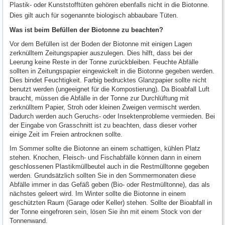
Plastik- oder Kunststofftüten gehören ebenfalls nicht in die Biotonne.
Dies gilt auch für sogenannte biologisch abbaubare Tüten.
Was ist beim Befüllen der Biotonne zu beachten?
Vor dem Befüllen ist der Boden der Biotonne mit einigen Lagen
zerknülltem Zeitungspapier auszulegen. Dies hilft, dass bei der
Leerung keine Reste in der Tonne zurückbleiben. Feuchte Abfälle
sollten in Zeitungspapier eingewickelt in die Biotonne gegeben werden.
Dies bindet Feuchtigkeit. Farbig bedrucktes Glanzpapier sollte nicht
benutzt werden (ungeeignet für die Kompostierung). Da Bioabfall Luft
braucht, müssen die Abfälle in der Tonne zur Durchlüftung mit
zerknülltem Papier, Stroh oder kleinen Zweigen vermischt werden.
Dadurch werden auch Geruchs- oder Insektenprobleme vermieden. Bei
der Eingabe von Grasschnitt ist zu beachten, dass dieser vorher
einige Zeit im Freien antrocknen sollte.
Im Sommer sollte die Biotonne an einem schattigen, kühlen Platz
stehen. Knochen, Fleisch- und Fischabfälle können dann in einem
geschlossenen Plastikmüllbeutel auch in die Restmülltonne gegeben
werden. Grundsätzlich sollten Sie in den Sommermonaten diese
Abfälle immer in das Gefäß geben (Bio- oder Restmülltonne), das als
nächstes geleert wird. Im Winter sollte die Biotonne in einem
geschützten Raum (Garage oder Keller) stehen. Sollte der Bioabfall in
der Tonne eingefroren sein, lösen Sie ihn mit einem Stock von der
Tonnenwand.