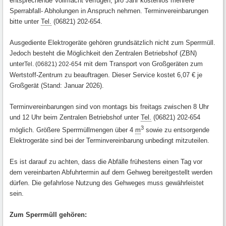
entsprechende Vollmacht verfügen, pro Jahr kostenlos mehrere
Sperrabfall- Abholungen in Anspruch nehmen. Terminvereinbarungen
bitte unter
Tel.
(06821) 202-654.
Ausgediente Elektrogeräte gehören grundsätzlich nicht zum Sperrmüll.
Jedoch besteht die Möglichkeit den Zentralen Betriebshof (ZBN)
unter
mit dem Transport von Großgeräten zum
Tel. (06821) 202-654
Wertstoff-Zentrum zu beauftragen. Dieser Service kostet 6,07 € je
Großgerät (Stand: Januar 2026).
Terminvereinbarungen sind von montags bis freitags zwischen 8 Uhr
und 12 Uhr beim Zentralen Betriebshof unter
Tel.
(06821) 202-654
3
möglich. Größere Sperrmüllmengen über 4
m
sowie zu entsorgende
Elektrogeräte sind bei der Terminvereinbarung unbedingt mitzuteilen.
Es ist darauf zu achten, dass die Abfälle frühestens einen Tag vor
dem vereinbarten Abfuhrtermin auf dem Gehweg bereitgestellt werden
dürfen. Die gefahrlose Nutzung des Gehweges muss gewährleistet
sein.
Zum Sperrmüll gehören: