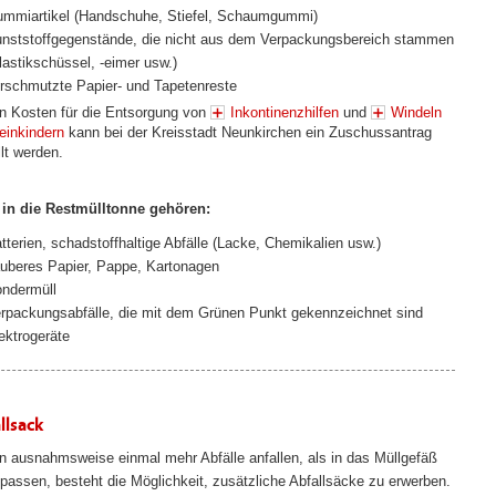
mmiartikel (Handschuhe, Stiefel, Schaumgummi)
nststoffgegenstände, die nicht aus dem Verpackungsbereich stammen
lastikschüssel, -eimer usw.)
rschmutzte Papier- und Tapetenreste
n Kosten für die Entsorgung von
Inkontinenzhilfen
und
Windeln
leinkindern
kann bei der Kreisstadt Neunkirchen ein Zuschussantrag
lt werden.
 in die Restmülltonne gehören:
tterien, schadstoffhaltige Abfälle (Lacke, Chemikalien usw.)
uberes Papier, Pappe, Kartonagen
ndermüll
rpackungsabfälle, die mit dem Grünen Punkt gekennzeichnet sind
ektrogeräte
llsack
en ausnahmsweise einmal mehr Abfälle anfallen, als in das Müllgefäß
npassen, besteht die Möglichkeit, zusätzliche Abfallsäcke zu erwerben.