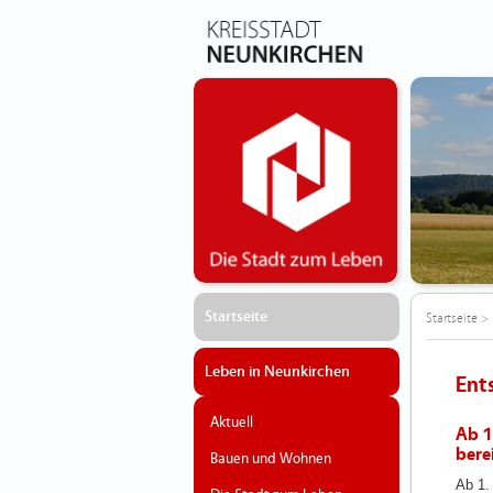
Startseite
Startseite
>
Leben in Neunkirchen
Ent
Aktuell
Ab 1
berei
Bauen und Wohnen
Ab 1.