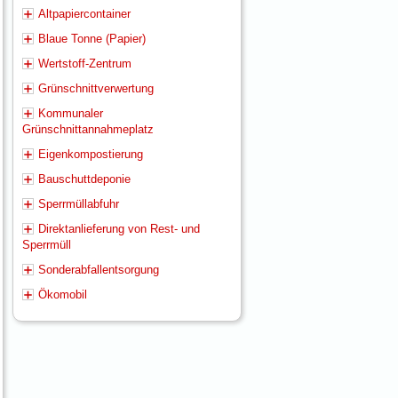
Altpapiercontainer
Blaue Tonne (Papier)
Wertstoff-Zentrum
Grünschnittverwertung
Kommunaler
Grünschnittannahmeplatz
Eigenkompostierung
Bauschuttdeponie
Sperrmüllabfuhr
Direktanlieferung von Rest- und
Sperrmüll
Sonderabfallentsorgung
Ökomobil