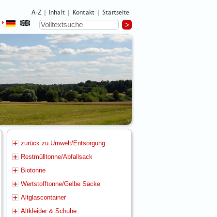
A-Z
Inhalt
Kontakt
Startseite
|
|
|
zurück zu Umwelt/Entsorgung
Restmülltonne/Abfallsack
Biotonne
Wertstofftonne/Gelbe Säcke
Altglascontainer
Altkleider & Schuhe