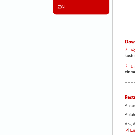
ZBN
Down
Vo
koste
Ei
einm
Rest
Anspr
Abfuh
An-, 
En