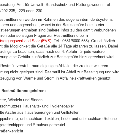
lberatung: Amt für Umwelt, Brandschutz und Rettungswesen,
Tel.
:
/202-235, -229 oder -230
estmülltonnen werden im Rahmen des sogenannten Identsystems
ahren und abgerechnet, wobei in der Basisgebühr bereits vier
stleerungen enthalten sind (nähere Infos zu den damit verbundenen
ren oder sonstigen Fragen zur Restmülltonne beim
tsorgungsverband Saar (EVS)
,
Tel.
: 0681/5000-555). Grundsätzlich
ht die Möglichkeit die Gefäße alle 14 Tage abfahren zu lassen. Dabei
lerdings zu beachten, dass nach der 4. Abfuhr für jede weitere
erung eine Gebühr zusätzlich zur Basisgebühr hinzugerechnet wird.
 Restmüll versteht man diejenigen Abfälle, die zu einer weiteren
rtung nicht geeignet sind. Restmüll ist Abfall zur Beseitigung und wird
rzeugung von Wärme und Strom in Abfallheizkraftwerken genutzt.
e Restmülltonne gehören:
tte, Windeln und Binden
rschmutztes Haushalts- und Hygienepapier
lte Asche aus Hausfeuerungen und Grillstellen
ppichreste, unbrauchbare Textilien, Leder und unbrauchbare Schuhe
garettenkippen und Staubsaugerbeutel
raßenkehricht