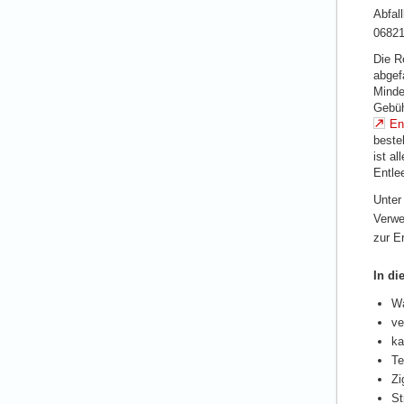
Abfal
06821
Die R
abgef
Minde
Gebüh
En
beste
ist al
Entle
Unter
Verwe
zur E
In di
Wa
ve
ka
Te
Zi
St