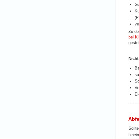
Gu
Ku
(P
ve
Zu de
bei K
gestel
Nicht
Ba
sa
So
Ve
El
Abfa
Sollt
hinei