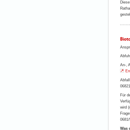
Diese
Ratha
geste
Biot
Anspr
Abfuh
An-, 
En
Abfal
06821
Für d
Verfü
wird 
Frage
0681/
Was g