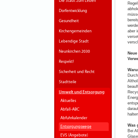
Die Stadt zum Leben
Regelu
abhol
Dorfentwicklung
müsse
berei
Gesundheit
werde
Kirchengemeinden
aber i
verse
Lebendige Stadt
versc
Neunkirchen 2030
Neue 
Verw
Respekt!
Waru
Sicherheit und Recht
Durch
Altho
Stadtteile
beauf
Umwelt und Entsorgung
Recyc
Energ
Aktuelles
entsp
darauf
Abfall-ABC
halt
Abfuhrkalender
Was 
Entsorgungswege
Bei A
EVS (Angebote)
Glase