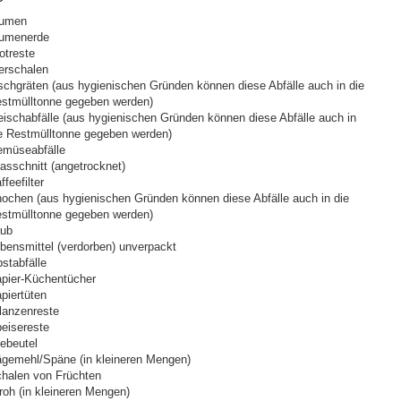
lumen
umenerde
otreste
erschalen
schgräten (aus hygienischen Gründen können diese Abfälle auch in die
stmülltonne gegeben werden)
eischabfälle (aus hygienischen Gründen können diese Abfälle auch in
e Restmülltonne gegeben werden)
müseabfälle
asschnitt (angetrocknet)
ffeefilter
ochen (aus hygienischen Gründen können diese Abfälle auch in die
stmülltonne gegeben werden)
ub
bensmittel (verdorben) unverpackt
stabfälle
pier-Küchentücher
piertüten
lanzenreste
eisereste
ebeutel
gemehl/Späne (in kleineren Mengen)
halen von Früchten
roh (in kleineren Mengen)