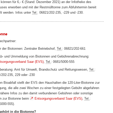
 können für 6,- € (Stand: Dezember 2021) an der Infotheke des
uses erworben und mit der Restmülltonne zum Abfuhrtermin bereit
llt werden. Infos unter
Tel.
: 06821/202-235, -229 und -230.
onne
echpartner:
r der Biotonnen: Zentraler Betriebshof,
Tel.
: 06821/202-661
Ab- und Ummeldung von Biotonnen und Gebührenabrechnung:
tsorgungsverband Saar (EVS)
,
Tel.
: 0681/5000-555
lberatung: Amt für Umwelt, Brandschutz und Rettungswesen,
Tel.
:
/202-235, 229 oder -230
en Bioabfall stellt der EVS den Haushalten die 120-Liter-Biotonne zur
gung, die alle zwei Wochen zu einer festgelegten Gebühr abgefahren
(nähere Infos zu den damit verbundenen Gebühren oder sonstige
n zur Biotonne beim
Entsorgungsverband Saar (EVS)
,
Tel.
:
5000-555).
ehört in die Biotonne?