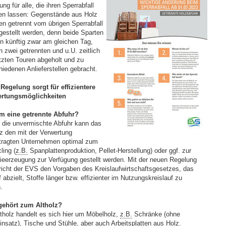
ng für alle, die ihren Sperrabfall
en lassen: Gegenstände aus Holz
n getrennt vom übrigen Sperrabfall
tgestellt werden, denn beide Sparten
n künftig zwar am gleichen Tag,
n zwei getrennten und u.U. zeitlich
tzten Touren abgeholt und zu
hiedenen Anlieferstellen gebracht.
Regelung sorgt für effizientere
ertungsmöglichkeiten
m eine getrennte Abfuhr?
 die unvermischte Abfuhr kann das
lz den mit der Verwertung
tragten Unternehmen optimal zum
ling (
z.B.
Spanplattenproduktion, Pellet-Herstellung) oder ggf. zur
ieerzeugung zur Verfügung gestellt werden. Mit der neuen Regelung
richt der EVS den Vorgaben des Kreislaufwirtschaftsgesetzes, das
 abzielt, Stoffe länger bzw. effizienter im Nutzungskreislauf zu
en.
gehört zum Altholz?
ltholz handelt es sich hier um Möbelholz,
z.B.
Schränke (ohne
insatz), Tische und Stühle, aber auch Arbeitsplatten aus Holz.