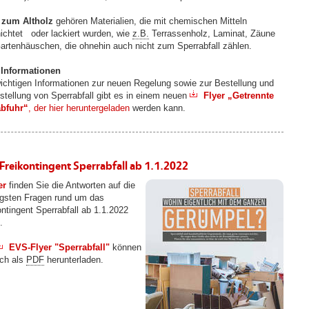
 zum Altholz
gehören Materialien, die mit chemischen Mitteln
ichtet oder lackiert wurden, wie
z.B.
Terrassenholz, Laminat, Zäune
artenhäuschen, die ohnehin auch nicht zum Sperrabfall zählen.
 Informationen
wichtigen Informationen zur neuen Regelung sowie zur Bestellung und
tstellung von Sperrabfall gibt es in einem neuen
Flyer „Getrennte
bfuhr“
, der hier heruntergeladen
werden kann.
Freikontingent Sperrabfall ab 1.1.2022
er
finden Sie die Antworten auf die
igsten Fragen rund um das
ontingent Sperrabfall ab 1.1.2022
.
EVS-Flyer "Sperrabfall"
können
ich als
PDF
herunterladen.