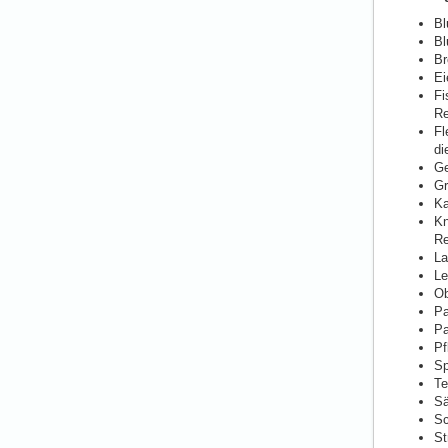
B
Bl
Br
Ei
Fi
Re
Fl
di
Ge
Gr
Ka
Kn
Re
La
Le
Ob
Pa
Pa
Pf
Sp
Te
Sä
Sc
St