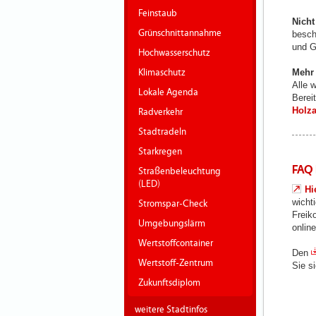
Feinstaub
Nicht
Grünschnittannahme
besch
und G
Hochwasserschutz
Klimaschutz
Mehr
Alle 
Lokale Agenda
Berei
Holza
Radverkehr
Stadtradeln
Starkregen
FAQ 
Straßenbeleuchtung
(LED)
Hi
wicht
Stromspar-Check
Freik
Umgebungslärm
online
Wertstoffcontainer
Den
Wertstoff-Zentrum
Sie s
Zukunftsdiplom
weitere Stadtinfos