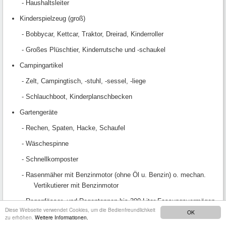
- Haushaltsleiter
Kinderspielzeug (groß)
- Bobbycar, Kettcar, Traktor, Dreirad, Kinderroller
- Großes Plüschtier, Kinderrutsche und -schaukel
Campingartikel
- Zelt, Campingtisch, -stuhl, -sessel, -liege
- Schlauchboot, Kinderplanschbecken
Gartengeräte
- Rechen, Spaten, Hacke, Schaufel
- Wäschespinne
- Schnellkomposter
- Rasenmäher mit Benzinmotor (ohne Öl u. Benzin) o. mechan.
Vertikutierer mit Benzinmotor
- Regenfässer- und Regentonnen bis 300 Liter Fassungsvermögen
Diese Webseite verwendet Cookies, um die Bedienfreundlichkeit
OK
Gartenmöbel
zu erhöhen.
Weitere Informationen.