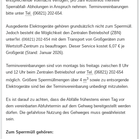
entsprechende Vollmacht verfügen, pro Jahr kostenlos mehrere
Sperrabfall- Abholungen in Anspruch nehmen. Terminvereinbarungen
bitte unter
Tel.
(06821) 202-654.
Ausgediente Elektrogeräte gehören grundsätzlich nicht zum Sperrmüll.
Jedoch besteht die Möglichkeit den Zentralen Betriebshof (ZBN)
unter
mit dem Transport von Großgeräten zum
Tel. (06821) 202-654
Wertstoff-Zentrum zu beauftragen. Dieser Service kostet 6,07 € je
Großgerät (Stand: Januar 2026).
Terminvereinbarungen sind von montags bis freitags zwischen 8 Uhr
und 12 Uhr beim Zentralen Betriebshof unter
Tel.
(06821) 202-654
3
möglich. Größere Sperrmüllmengen über 4
m
sowie zu entsorgende
Elektrogeräte sind bei der Terminvereinbarung unbedingt mitzuteilen.
Es ist darauf zu achten, dass die Abfälle frühestens einen Tag vor
dem vereinbarten Abfuhrtermin auf dem Gehweg bereitgestellt werden
dürfen. Die gefahrlose Nutzung des Gehweges muss gewährleistet
sein.
Zum Sperrmüll gehören: