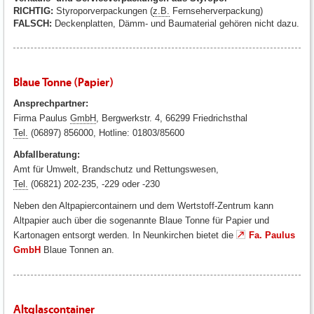
RICHTIG:
Styroporverpackungen (
z.B.
Fernseherverpackung)
FALSCH:
Deckenplatten, Dämm- und Baumaterial gehören nicht dazu.
Blaue Tonne (Papier)
Ansprechpartner:
Firma Paulus
GmbH
, Bergwerkstr. 4, 66299 Friedrichsthal
Tel.
(06897) 856000, Hotline: 01803/85600
Abfallberatung:
Amt für Umwelt, Brandschutz und Rettungswesen,
Tel.
(06821) 202-235, -229 oder -230
Neben den Altpapiercontainern und dem Wertstoff-Zentrum kann
Altpapier auch über die sogenannte Blaue Tonne für Papier und
Kartonagen entsorgt werden. In Neunkirchen bietet die
Fa. Paulus
GmbH
Blaue Tonnen an.
Altglascontainer