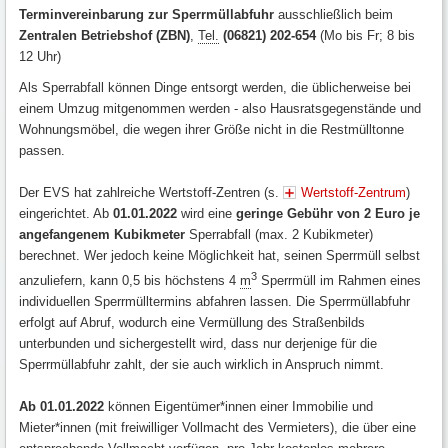
Terminvereinbarung zur Sperrmüllabfuhr
ausschließlich beim
Zentralen Betriebshof (ZBN)
,
Tel.
(06821) 202-654
(Mo bis Fr; 8 bis
12 Uhr)
Als Sperrabfall können Dinge entsorgt werden, die üblicherweise bei
einem Umzug mitgenommen werden - also Hausratsgegenstände und
Wohnungsmöbel, die wegen ihrer Größe nicht in die Restmülltonne
passen.
Der EVS hat zahlreiche Wertstoff-Zentren (s.
Wertstoff-Zentrum
)
eingerichtet. Ab
01.01.2022
wird eine
geringe Gebühr von 2 Euro je
angefangenem Kubikmeter
Sperrabfall (max. 2 Kubikmeter)
berechnet. Wer jedoch keine Möglichkeit hat, seinen Sperrmüll selbst
3
anzuliefern, kann 0,5 bis höchstens 4
m
Sperrmüll im Rahmen eines
individuellen Sperrmülltermins abfahren lassen. Die Sperrmüllabfuhr
erfolgt auf Abruf, wodurch eine Vermüllung des Straßenbilds
unterbunden und sichergestellt wird, dass nur derjenige für die
Sperrmüllabfuhr zahlt, der sie auch wirklich in Anspruch nimmt.
Ab 01.01.2022
können Eigentümer*innen einer Immobilie und
Mieter*innen (mit freiwilliger Vollmacht des Vermieters), die über eine