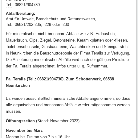
Tel.
: 06821/904730
Abfallberatung:
Amt für Umwelt, Brandschutz und Rettungswesen,
Tel.
: 06821/202-235, -229 oder -230
Für mineralische, nicht brennbare Abfälle wie
z.B.
Erdaushub,
Mauerbruch, Gips, Ziegel, Betonsteine, Keramikplatten oder -fliesen,
Toilettenschüsseln, Glasbausteine, Waschbecken und Steingut steht
in Neunkirchen die Bauschuttdeponie der Firma Teralis zur Verfügung
.
Die Anlieferung mineralischer Abfälle wird nach der gültigen Preisliste
der Fa. Teralis abgerechnet. Infos unter u. g. Rufnummer.
Fa. Teralis (Tel.: 06821/904730), Zum Schotterwerk, 66538
Neunkirchen
Es werden ausschließlich mineralische Abfälle angenommen, so dass
alle organischen und brennbaren Abfälle wieder mitgenommen werden
müssen.
Öffnungszeiten
(Stand: November 2023):
November bis März
Montag bis Freitag von 7 bis 16 Uhr