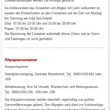
Zuwiderhandlungen werden zur Anzeige gebracht.
Da insbesondere das Einwerfen von Altglas mit Lärm verbunden ist,
wurden die Einwurfzeiten an den Containern auf die Zeit von Montag
bis Samstag wie folgt beschränkt:
Glas: 07:00 bis 13:00 Uhr und 15:00 bis 20:00 Uhr
Papier: 07:00 bis 20:00 Uhr
Die Benutzung der Container außerhalb dieser Zeiten und an Sonn-
und Feiertagen ist nicht gestattet!
Altpapiercontainer
Ansprechpartner:
Standplatzreinigung: Zentraler Betriebshof,
Tel.
: 06821/202-661 oder
-655
Abfallberatung: Amt für Umwelt, Brandschutz und Rettungswesen,
Tel.
: 06821/202-235, -229 oder -230
Die Altpapiercontainer werden ebenfalls regelmäßig von großen
Sammelfahrzeugen geleert. Das Altpapier wird dann zur Sortieranlage
gebracht. Diese sortieren das Papier in verschiedene Stoffgruppen und