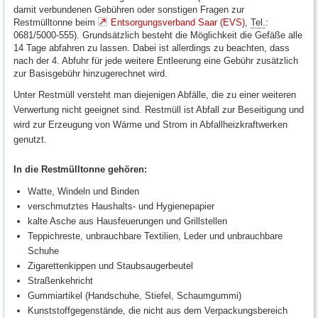
damit verbundenen Gebühren oder sonstigen Fragen zur
Restmülltonne beim
Entsorgungsverband Saar (EVS)
,
Tel.
:
0681/5000-555). Grundsätzlich besteht die Möglichkeit die Gefäße alle
14 Tage abfahren zu lassen. Dabei ist allerdings zu beachten, dass
nach der 4. Abfuhr für jede weitere Entleerung eine Gebühr zusätzlich
zur Basisgebühr hinzugerechnet wird.
Unter Restmüll versteht man diejenigen Abfälle, die zu einer weiteren
Verwertung nicht geeignet sind. Restmüll ist Abfall zur Beseitigung und
wird zur Erzeugung von Wärme und Strom in Abfallheizkraftwerken
genutzt.
In die Restmülltonne gehören:
Watte, Windeln und Binden
verschmutztes Haushalts- und Hygienepapier
kalte Asche aus Hausfeuerungen und Grillstellen
Teppichreste, unbrauchbare Textilien, Leder und unbrauchbare
Schuhe
Zigarettenkippen und Staubsaugerbeutel
Straßenkehricht
Gummiartikel (Handschuhe, Stiefel, Schaumgummi)
Kunststoffgegenstände, die nicht aus dem Verpackungsbereich