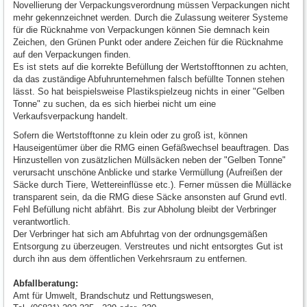
Novellierung der Verpackungsverordnung müssen Verpackungen nicht
mehr gekennzeichnet werden. Durch die Zulassung weiterer Systeme
für die Rücknahme von Verpackungen können Sie demnach kein
Zeichen, den Grünen Punkt oder andere Zeichen für die Rücknahme
auf den Verpackungen finden.
Es ist stets auf die korrekte Befüllung der Wertstofftonnen zu achten,
da das zuständige Abfuhrunternehmen falsch befüllte Tonnen stehen
lässt. So hat beispielsweise Plastikspielzeug nichts in einer "Gelben
Tonne" zu suchen, da es sich hierbei nicht um eine
Verkaufsverpackung handelt.
Sofern die Wertstofftonne zu klein oder zu groß ist, können
Hauseigentümer über die RMG einen Gefäßwechsel beauftragen. Das
Hinzustellen von zusätzlichen Müllsäcken neben der "Gelben Tonne"
verursacht unschöne Anblicke und starke Vermüllung (Aufreißen der
Säcke durch Tiere, Wettereinflüsse etc.). Ferner müssen die Mülläcke
transparent sein, da die RMG diese Säcke ansonsten auf Grund evtl.
Fehl Befüllung nicht abfährt. Bis zur Abholung bleibt der Verbringer
verantwortlich.
Der Verbringer hat sich am Abfuhrtag von der ordnungsgemäßen
Entsorgung zu überzeugen. Verstreutes und nicht entsorgtes Gut ist
durch ihn aus dem öffentlichen Verkehrsraum zu entfernen.
Abfallberatung:
Amt für Umwelt, Brandschutz und Rettungswesen,