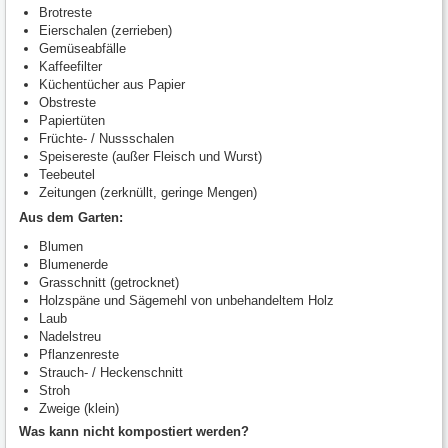
Brotreste
Eierschalen (zerrieben)
Gemüseabfälle
Kaffeefilter
Küchentücher aus Papier
Obstreste
Papiertüten
Früchte- / Nussschalen
Speisereste (außer Fleisch und Wurst)
Teebeutel
Zeitungen (zerknüllt, geringe Mengen)
Aus dem Garten:
Blumen
Blumenerde
Grasschnitt (getrocknet)
Holzspäne und Sägemehl von unbehandeltem Holz
Laub
Nadelstreu
Pflanzenreste
Strauch- / Heckenschnitt
Stroh
Zweige (klein)
Was kann nicht kompostiert werden?