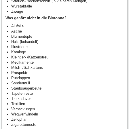
Strauch-/Heckenschnitt (in kleineren Mengen)
Wurstabfälle
Zweige
Was gehört nicht in die Biotonne?
Alufolie
Asche
Blumentöpfe
Holz (behandelt)
Illustrierte
Kataloge
Kleintier- /Katzenstreu
Medikamente
Milch- /Saftkartons
Prospekte
Putzlappen
Sondermüll
Staubsaugerbeutel
Tapetenreste
Tierkadaver
Textilien
Verpackungen
Wegwerfwindeln
Zellophan
Zigarettenreste