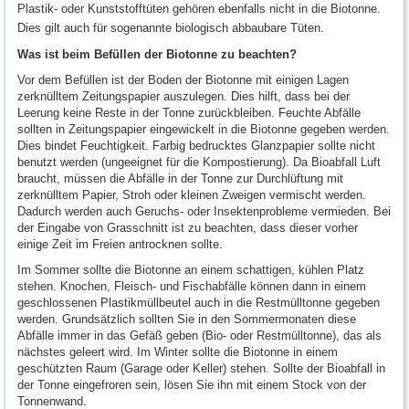
Plastik- oder Kunststofftüten gehören ebenfalls nicht in die Biotonne.
Dies gilt auch für sogenannte biologisch abbaubare Tüten.
Was ist beim Befüllen der Biotonne zu beachten?
Vor dem Befüllen ist der Boden der Biotonne mit einigen Lagen
zerknülltem Zeitungspapier auszulegen. Dies hilft, dass bei der
Leerung keine Reste in der Tonne zurückbleiben. Feuchte Abfälle
sollten in Zeitungspapier eingewickelt in die Biotonne gegeben werden.
Dies bindet Feuchtigkeit. Farbig bedrucktes Glanzpapier sollte nicht
benutzt werden (ungeeignet für die Kompostierung). Da Bioabfall Luft
braucht, müssen die Abfälle in der Tonne zur Durchlüftung mit
zerknülltem Papier, Stroh oder kleinen Zweigen vermischt werden.
Dadurch werden auch Geruchs- oder Insektenprobleme vermieden. Bei
der Eingabe von Grasschnitt ist zu beachten, dass dieser vorher
einige Zeit im Freien antrocknen sollte.
Im Sommer sollte die Biotonne an einem schattigen, kühlen Platz
stehen. Knochen, Fleisch- und Fischabfälle können dann in einem
geschlossenen Plastikmüllbeutel auch in die Restmülltonne gegeben
werden. Grundsätzlich sollten Sie in den Sommermonaten diese
Abfälle immer in das Gefäß geben (Bio- oder Restmülltonne), das als
nächstes geleert wird. Im Winter sollte die Biotonne in einem
geschützten Raum (Garage oder Keller) stehen. Sollte der Bioabfall in
der Tonne eingefroren sein, lösen Sie ihn mit einem Stock von der
Tonnenwand.