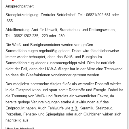
Ansprechpartner:
Standplatzreinigung: Zentraler Betriebshof,
Tel.
: 06821/202-661 oder
-655
Abfallberatung: Amt für Umwelt, Brandschutz und Rettungswesen,
Tel.
: 06821/202-235, -229 oder -230
Die Weiß- und Buntglascontainer werden von großen
Sammelfahrzeugen regelmäßig geleert. Dabei wird fälschlicherweise
immer wieder behauptet, dass das Weiß- und Buntglas im
Sammelfahrzeug wieder zusammengekippt wird. Dies ist natürlich
nicht der Fall, denn der LKW-Auflieger hat in der Mitte eine Trennwand,
so dass die Glasfraktionen voneinander getrennt werden.
Das möglichst sortenreine Altglas fließt als wertvoller Rohstoff wieder
in die Glasproduktion und spart somit Rohstoffe und Energie. Dabei ist
die Trennung von Weiß- und Buntglas ein wesentlicher Faktor, da
bereits geringe Verunreinigungen starke Auswirkungen auf das
Endprodukt haben. Auch Fehlwürfe wie
z.B.
Keramik, Steinzeug,
Porzellan, Fenster- und Spiegelglas oder auch Glühbirnen wirken sich
nachteilig aus.