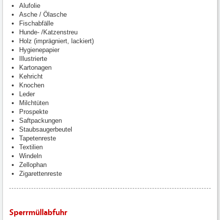
Alufolie
Asche / Ölasche
Fischabfälle
Hunde- /Katzenstreu
Holz (imprägniert, lackiert)
Hygienepapier
Illustrierte
Kartonagen
Kehricht
Knochen
Leder
Milchtüten
Prospekte
Saftpackungen
Staubsaugerbeutel
Tapetenreste
Textilien
Windeln
Zellophan
Zigarettenreste
Sperrmüllabfuhr