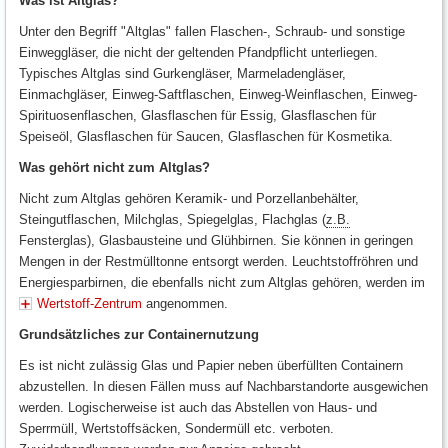
Was ist Altglas?
Unter den Begriff "Altglas" fallen Flaschen-, Schraub- und sonstige
Einweggläser, die nicht der geltenden Pfandpflicht unterliegen.
Typisches Altglas sind Gurkengläser, Marmeladengläser,
Einmachgläser, Einweg-Saftflaschen, Einweg-Weinflaschen, Einweg-
Spirituosenflaschen, Glasflaschen für Essig, Glasflaschen für
Speiseöl, Glasflaschen für Saucen, Glasflaschen für Kosmetika.
Was gehört nicht zum Altglas?
Nicht zum Altglas gehören Keramik- und Porzellanbehälter,
Steingutflaschen, Milchglas, Spiegelglas, Flachglas (
z.B.
Fensterglas), Glasbausteine und Glühbirnen. Sie können in geringen
Mengen in der Restmülltonne entsorgt werden. Leuchtstoffröhren und
Energiesparbirnen, die ebenfalls nicht zum Altglas gehören, werden im
Wertstoff-Zentrum
angenommen.
Grundsätzliches zur Containernutzung
Es ist nicht zulässig Glas und Papier neben überfüllten Containern
abzustellen. In diesen Fällen muss auf Nachbarstandorte ausgewichen
werden. Logischerweise ist auch das Abstellen von Haus- und
Sperrmüll, Wertstoffsäcken, Sondermüll etc. verboten.