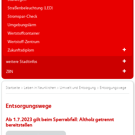
Straßenbeleuchtung (LED)
Stromspar-Check
Umgebungslärm
Wertstoffcontainer
Wertstoff-Zentrum
Zukunftsdiplom
weitere Stadtinfos
ZBN
Startseite
>
Leben in Neunkirchen
>
Umwelt und Entsorgung
>
Entsorgungswege
Entsorgungswege
Ab 1.7.2023 gilt beim Sperrabfall: Altholz getrennt
bereitstellen