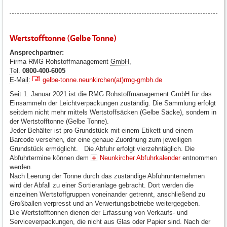
Wertstofftonne (Gelbe Tonne)
Ansprechpartner:
Firma RMG Rohstoffmanagement
GmbH
,
Tel.
0800-400-6005
E-Mail
:
gelbe-tonne.neunkirchen(at)rmg-gmbh.de
Seit 1. Januar 2021 ist die RMG Rohstoffmanagement
GmbH
für das
Einsammeln der Leichtverpackungen zuständig. Die Sammlung erfolgt
seitdem nicht mehr mittels Wertstoffsäcken (Gelbe Säcke), sondern in
der Wertstofftonne (Gelbe Tonne).
Jeder Behälter ist pro Grundstück mit einem Etikett und einem
Barcode versehen, der eine genaue Zuordnung zum jeweiligen
Grundstück ermöglicht. Die Abfuhr erfolgt vierzehntäglich. Die
Abfuhrtermine können dem
Neunkircher Abfuhrkalender
entnommen
werden.
Nach Leerung der Tonne durch das zuständige Abfuhrunternehmen
wird der Abfall zu einer Sortieranlage gebracht. Dort werden die
einzelnen Wertstoffgruppen voneinander getrennt, anschließend zu
Großballen verpresst und an Verwertungsbetriebe weitergegeben.
Die Wertstofftonnen dienen der Erfassung von Verkaufs- und
Serviceverpackungen, die nicht aus Glas oder Papier sind. Nach der