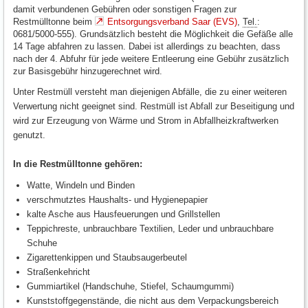
damit verbundenen Gebühren oder sonstigen Fragen zur
Restmülltonne beim
Entsorgungsverband Saar (EVS)
,
Tel.
:
0681/5000-555). Grundsätzlich besteht die Möglichkeit die Gefäße alle
14 Tage abfahren zu lassen. Dabei ist allerdings zu beachten, dass
nach der 4. Abfuhr für jede weitere Entleerung eine Gebühr zusätzlich
zur Basisgebühr hinzugerechnet wird.
Unter Restmüll versteht man diejenigen Abfälle, die zu einer weiteren
Verwertung nicht geeignet sind. Restmüll ist Abfall zur Beseitigung und
wird zur Erzeugung von Wärme und Strom in Abfallheizkraftwerken
genutzt.
In die Restmülltonne gehören:
Watte, Windeln und Binden
verschmutztes Haushalts- und Hygienepapier
kalte Asche aus Hausfeuerungen und Grillstellen
Teppichreste, unbrauchbare Textilien, Leder und unbrauchbare
Schuhe
Zigarettenkippen und Staubsaugerbeutel
Straßenkehricht
Gummiartikel (Handschuhe, Stiefel, Schaumgummi)
Kunststoffgegenstände, die nicht aus dem Verpackungsbereich