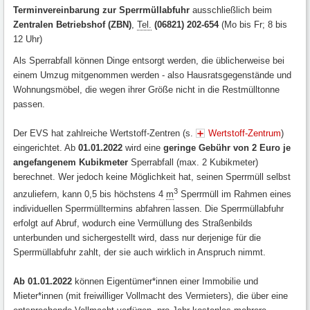
Terminvereinbarung zur Sperrmüllabfuhr
ausschließlich beim
Zentralen Betriebshof (ZBN)
,
Tel.
(06821) 202-654
(Mo bis Fr; 8 bis
12 Uhr)
Als Sperrabfall können Dinge entsorgt werden, die üblicherweise bei
einem Umzug mitgenommen werden - also Hausratsgegenstände und
Wohnungsmöbel, die wegen ihrer Größe nicht in die Restmülltonne
passen.
Der EVS hat zahlreiche Wertstoff-Zentren (s.
Wertstoff-Zentrum
)
eingerichtet. Ab
01.01.2022
wird eine
geringe Gebühr von 2 Euro je
angefangenem Kubikmeter
Sperrabfall (max. 2 Kubikmeter)
berechnet. Wer jedoch keine Möglichkeit hat, seinen Sperrmüll selbst
3
anzuliefern, kann 0,5 bis höchstens 4
m
Sperrmüll im Rahmen eines
individuellen Sperrmülltermins abfahren lassen. Die Sperrmüllabfuhr
erfolgt auf Abruf, wodurch eine Vermüllung des Straßenbilds
unterbunden und sichergestellt wird, dass nur derjenige für die
Sperrmüllabfuhr zahlt, der sie auch wirklich in Anspruch nimmt.
Ab 01.01.2022
können Eigentümer*innen einer Immobilie und
Mieter*innen (mit freiwilliger Vollmacht des Vermieters), die über eine