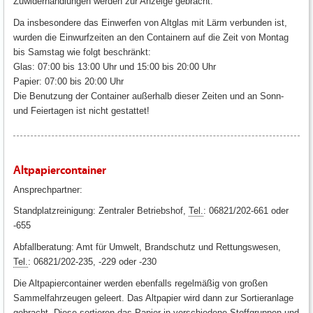
Zuwiderhandlungen werden zur Anzeige gebracht.
Da insbesondere das Einwerfen von Altglas mit Lärm verbunden ist,
wurden die Einwurfzeiten an den Containern auf die Zeit von Montag
bis Samstag wie folgt beschränkt:
Glas: 07:00 bis 13:00 Uhr und 15:00 bis 20:00 Uhr
Papier: 07:00 bis 20:00 Uhr
Die Benutzung der Container außerhalb dieser Zeiten und an Sonn-
und Feiertagen ist nicht gestattet!
Altpapiercontainer
Ansprechpartner:
Standplatzreinigung: Zentraler Betriebshof,
Tel.
: 06821/202-661 oder
-655
Abfallberatung: Amt für Umwelt, Brandschutz und Rettungswesen,
Tel.
: 06821/202-235, -229 oder -230
Die Altpapiercontainer werden ebenfalls regelmäßig von großen
Sammelfahrzeugen geleert. Das Altpapier wird dann zur Sortieranlage
gebracht. Diese sortieren das Papier in verschiedene Stoffgruppen und