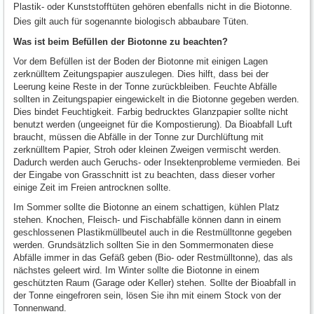
Plastik- oder Kunststofftüten gehören ebenfalls nicht in die Biotonne.
Dies gilt auch für sogenannte biologisch abbaubare Tüten.
Was ist beim Befüllen der Biotonne zu beachten?
Vor dem Befüllen ist der Boden der Biotonne mit einigen Lagen
zerknülltem Zeitungspapier auszulegen. Dies hilft, dass bei der
Leerung keine Reste in der Tonne zurückbleiben. Feuchte Abfälle
sollten in Zeitungspapier eingewickelt in die Biotonne gegeben werden.
Dies bindet Feuchtigkeit. Farbig bedrucktes Glanzpapier sollte nicht
benutzt werden (ungeeignet für die Kompostierung). Da Bioabfall Luft
braucht, müssen die Abfälle in der Tonne zur Durchlüftung mit
zerknülltem Papier, Stroh oder kleinen Zweigen vermischt werden.
Dadurch werden auch Geruchs- oder Insektenprobleme vermieden. Bei
der Eingabe von Grasschnitt ist zu beachten, dass dieser vorher
einige Zeit im Freien antrocknen sollte.
Im Sommer sollte die Biotonne an einem schattigen, kühlen Platz
stehen. Knochen, Fleisch- und Fischabfälle können dann in einem
geschlossenen Plastikmüllbeutel auch in die Restmülltonne gegeben
werden. Grundsätzlich sollten Sie in den Sommermonaten diese
Abfälle immer in das Gefäß geben (Bio- oder Restmülltonne), das als
nächstes geleert wird. Im Winter sollte die Biotonne in einem
geschützten Raum (Garage oder Keller) stehen. Sollte der Bioabfall in
der Tonne eingefroren sein, lösen Sie ihn mit einem Stock von der
Tonnenwand.