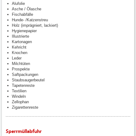
Alufolie
Asche / Ölasche
Fischabfälle
Hunde- /Katzenstreu
Holz (imprägniert, lackiert)
Hygienepapier
Illustrierte
Kartonagen
Kehricht
Knochen
Leder
Milchtüten
Prospekte
Saftpackungen
Staubsaugerbeutel
Tapetenreste
Textilien
Windeln
Zellophan
Zigarettenreste
Sperrmüllabfuhr