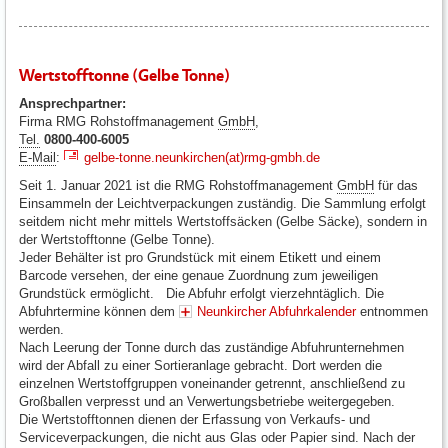
Wertstofftonne (Gelbe Tonne)
Ansprechpartner:
Firma RMG Rohstoffmanagement
GmbH
,
Tel.
0800-400-6005
E-Mail
:
gelbe-tonne.neunkirchen(at)rmg-gmbh.de
Seit 1. Januar 2021 ist die RMG Rohstoffmanagement
GmbH
für das
Einsammeln der Leichtverpackungen zuständig. Die Sammlung erfolgt
seitdem nicht mehr mittels Wertstoffsäcken (Gelbe Säcke), sondern in
der Wertstofftonne (Gelbe Tonne).
Jeder Behälter ist pro Grundstück mit einem Etikett und einem
Barcode versehen, der eine genaue Zuordnung zum jeweiligen
Grundstück ermöglicht. Die Abfuhr erfolgt vierzehntäglich. Die
Abfuhrtermine können dem
Neunkircher Abfuhrkalender
entnommen
werden.
Nach Leerung der Tonne durch das zuständige Abfuhrunternehmen
wird der Abfall zu einer Sortieranlage gebracht. Dort werden die
einzelnen Wertstoffgruppen voneinander getrennt, anschließend zu
Großballen verpresst und an Verwertungsbetriebe weitergegeben.
Die Wertstofftonnen dienen der Erfassung von Verkaufs- und
Serviceverpackungen, die nicht aus Glas oder Papier sind. Nach der