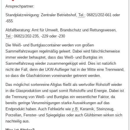
Ansprechpartner:
Standplatzreinigung: Zentraler Betriebshof,
Tel.
: 06821/202-661 oder
-655
Abfallberatung: Amt für Umwelt, Brandschutz und Rettungswesen,
Tel.
: 06821/202-235, -229 oder -230
Die Weiß- und Buntglascontainer werden von großen
Sammelfahrzeugen regelmäßig geleert. Dabei wird fälschlicherweise
immer wieder behauptet, dass das Weiß- und Buntglas im
Sammelfahrzeug wieder zusammengekippt wird. Dies ist natürlich
nicht der Fall, denn der LKW-Auflieger hat in der Mitte eine Trennwand,
so dass die Glasfraktionen voneinander getrennt werden.
Das möglichst sortenreine Altglas fließt als wertvoller Rohstoff wieder
in die Glasproduktion und spart somit Rohstoffe und Energie. Dabei ist
die Trennung von Weiß- und Buntglas ein wesentlicher Faktor, da
bereits geringe Verunreinigungen starke Auswirkungen auf das
Endprodukt haben. Auch Fehlwürfe wie
z.B.
Keramik, Steinzeug,
Porzellan, Fenster- und Spiegelglas oder auch Glühbirnen wirken sich
nachteilig aus.