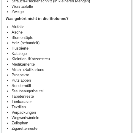
Strauch-/Heckenschnitt (in kleineren Mengen)
Wurstabfälle
Zweige
Was gehört nicht in die Biotonne?
Alufolie
Asche
Blumentöpfe
Holz (behandelt)
Illustrierte
Kataloge
Kleintier- /Katzenstreu
Medikamente
Milch- /Saftkartons
Prospekte
Putzlappen
Sondermüll
Staubsaugerbeutel
Tapetenreste
Tierkadaver
Textilien
Verpackungen
Wegwerfwindeln
Zellophan
Zigarettenreste