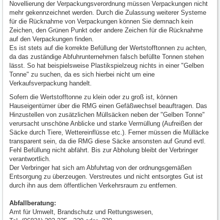
Novellierung der Verpackungsverordnung müssen Verpackungen nicht
mehr gekennzeichnet werden. Durch die Zulassung weiterer Systeme
für die Rücknahme von Verpackungen können Sie demnach kein
Zeichen, den Grünen Punkt oder andere Zeichen für die Rücknahme
auf den Verpackungen finden.
Es ist stets auf die korrekte Befüllung der Wertstofftonnen zu achten,
da das zuständige Abfuhrunternehmen falsch befüllte Tonnen stehen
lässt. So hat beispielsweise Plastikspielzeug nichts in einer "Gelben
Tonne" zu suchen, da es sich hierbei nicht um eine
Verkaufsverpackung handelt.
Sofern die Wertstofftonne zu klein oder zu groß ist, können
Hauseigentümer über die RMG einen Gefäßwechsel beauftragen. Das
Hinzustellen von zusätzlichen Müllsäcken neben der "Gelben Tonne"
verursacht unschöne Anblicke und starke Vermüllung (Aufreißen der
Säcke durch Tiere, Wettereinflüsse etc.). Ferner müssen die Mülläcke
transparent sein, da die RMG diese Säcke ansonsten auf Grund evtl.
Fehl Befüllung nicht abfährt. Bis zur Abholung bleibt der Verbringer
verantwortlich.
Der Verbringer hat sich am Abfuhrtag von der ordnungsgemäßen
Entsorgung zu überzeugen. Verstreutes und nicht entsorgtes Gut ist
durch ihn aus dem öffentlichen Verkehrsraum zu entfernen.
Abfallberatung:
Amt für Umwelt, Brandschutz und Rettungswesen,