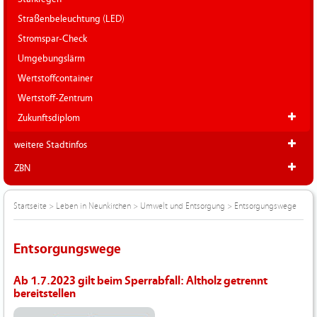
Straßenbeleuchtung (LED)
Stromspar-Check
Umgebungslärm
Wertstoffcontainer
Wertstoff-Zentrum
Zukunftsdiplom
weitere Stadtinfos
ZBN
Startseite
>
Leben in Neunkirchen
>
Umwelt und Entsorgung
>
Entsorgungswege
Entsorgungswege
Ab 1.7.2023 gilt beim Sperrabfall: Altholz getrennt
bereitstellen