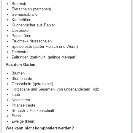
Brotreste
Eierschalen (zerrieben)
Gemüseabfälle
Kaffeefilter
Küchentücher aus Papier
Obstreste
Papiertüten
Früchte- / Nussschalen
Speisereste (außer Fleisch und Wurst)
Teebeutel
Zeitungen (zerknüllt, geringe Mengen)
Aus dem Garten:
Blumen
Blumenerde
Grasschnitt (getrocknet)
Holzspäne und Sägemehl von unbehandeltem Holz
Laub
Nadelstreu
Pflanzenreste
Strauch- / Heckenschnitt
Stroh
Zweige (klein)
Was kann nicht kompostiert werden?