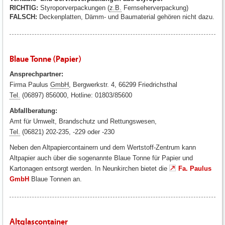
RICHTIG:
Styroporverpackungen (
z.B.
Fernseherverpackung)
FALSCH:
Deckenplatten, Dämm- und Baumaterial gehören nicht dazu.
Blaue Tonne (Papier)
Ansprechpartner:
Firma Paulus
GmbH
, Bergwerkstr. 4, 66299 Friedrichsthal
Tel.
(06897) 856000, Hotline: 01803/85600
Abfallberatung:
Amt für Umwelt, Brandschutz und Rettungswesen,
Tel.
(06821) 202-235, -229 oder -230
Neben den Altpapiercontainern und dem Wertstoff-Zentrum kann
Altpapier auch über die sogenannte Blaue Tonne für Papier und
Kartonagen entsorgt werden. In Neunkirchen bietet die
Fa. Paulus
GmbH
Blaue Tonnen an.
Altglascontainer