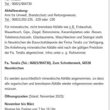
Tel.
: 06821/904730
Abfallberatung:
Amt für Umwelt, Brandschutz und Rettungswesen,
Tel.
: 06821/202-235, -229 oder -230
Für mineralische, nicht brennbare Abfälle wie
z.B.
Erdaushub,
Mauerbruch, Gips, Ziegel, Betonsteine, Keramikplatten oder -fliesen,
Toilettenschüsseln, Glasbausteine, Waschbecken und Steingut steht
in Neunkirchen die Bauschuttdeponie der Firma Teralis zur Verfügung
.
Die Anlieferung mineralischer Abfälle wird nach der gültigen Preisliste
der Fa. Teralis abgerechnet. Infos unter u. g. Rufnummer.
Fa. Teralis (Tel.: 06821/904730), Zum Schotterwerk, 66538
Neunkirchen
Es werden ausschließlich mineralische Abfälle angenommen, so dass
alle organischen und brennbaren Abfälle wieder mitgenommen werden
müssen.
Öffnungszeiten
(Stand: November 2023):
November bis März
Montag bis Freitag von 7 bis 16 Uhr