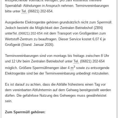
entsprechende Vollmacht verfügen, pro Jahr kostenlos mehrere
Sperrabfall- Abholungen in Anspruch nehmen. Terminvereinbarungen
bitte unter
Tel.
(06821) 202-654.
Ausgediente Elektrogeräte gehören grundsätzlich nicht zum Sperrmüll.
Jedoch besteht die Möglichkeit den Zentralen Betriebshof (ZBN)
unter
mit dem Transport von Großgeräten zum
Tel. (06821) 202-654
Wertstoff-Zentrum zu beauftragen. Dieser Service kostet 6,07 € je
Großgerät (Stand: Januar 2026).
Terminvereinbarungen sind von montags bis freitags zwischen 8 Uhr
und 12 Uhr beim Zentralen Betriebshof unter
Tel.
(06821) 202-654
3
möglich. Größere Sperrmüllmengen über 4
m
sowie zu entsorgende
Elektrogeräte sind bei der Terminvereinbarung unbedingt mitzuteilen.
Es ist darauf zu achten, dass die Abfälle frühestens einen Tag vor
dem vereinbarten Abfuhrtermin auf dem Gehweg bereitgestellt werden
dürfen. Die gefahrlose Nutzung des Gehweges muss gewährleistet
sein.
Zum Sperrmüll gehören: