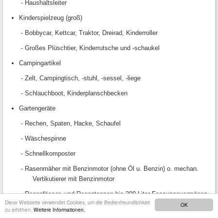
- Haushaltsleiter
Kinderspielzeug (groß)
- Bobbycar, Kettcar, Traktor, Dreirad, Kinderroller
- Großes Plüschtier, Kinderrutsche und -schaukel
Campingartikel
- Zelt, Campingtisch, -stuhl, -sessel, -liege
- Schlauchboot, Kinderplanschbecken
Gartengeräte
- Rechen, Spaten, Hacke, Schaufel
- Wäschespinne
- Schnellkomposter
- Rasenmäher mit Benzinmotor (ohne Öl u. Benzin) o. mechan.
Vertikutierer mit Benzinmotor
- Regenfässer- und Regentonnen bis 300 Liter Fassungsvermögen
Diese Webseite verwendet Cookies, um die Bedienfreundlichkeit
OK
Gartenmöbel
zu erhöhen.
Weitere Informationen.