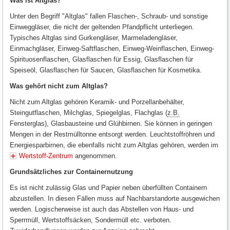
Was ist Altglas?
Unter den Begriff "Altglas" fallen Flaschen-, Schraub- und sonstige
Einweggläser, die nicht der geltenden Pfandpflicht unterliegen.
Typisches Altglas sind Gurkengläser, Marmeladengläser,
Einmachgläser, Einweg-Saftflaschen, Einweg-Weinflaschen, Einweg-
Spirituosenflaschen, Glasflaschen für Essig, Glasflaschen für
Speiseöl, Glasflaschen für Saucen, Glasflaschen für Kosmetika.
Was gehört nicht zum Altglas?
Nicht zum Altglas gehören Keramik- und Porzellanbehälter,
Steingutflaschen, Milchglas, Spiegelglas, Flachglas (
z.B.
Fensterglas), Glasbausteine und Glühbirnen. Sie können in geringen
Mengen in der Restmülltonne entsorgt werden. Leuchtstoffröhren und
Energiesparbirnen, die ebenfalls nicht zum Altglas gehören, werden im
Wertstoff-Zentrum
angenommen.
Grundsätzliches zur Containernutzung
Es ist nicht zulässig Glas und Papier neben überfüllten Containern
abzustellen. In diesen Fällen muss auf Nachbarstandorte ausgewichen
werden. Logischerweise ist auch das Abstellen von Haus- und
Sperrmüll, Wertstoffsäcken, Sondermüll etc. verboten.