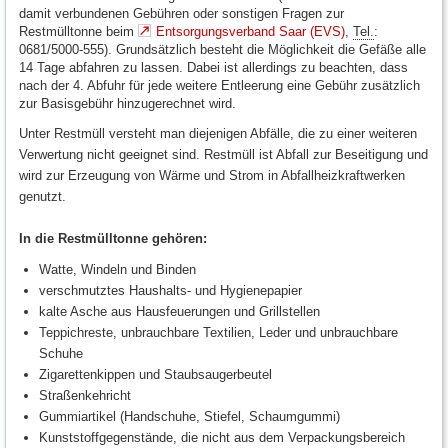
damit verbundenen Gebühren oder sonstigen Fragen zur
Restmülltonne beim
Entsorgungsverband Saar (EVS)
,
Tel.
:
0681/5000-555). Grundsätzlich besteht die Möglichkeit die Gefäße alle
14 Tage abfahren zu lassen. Dabei ist allerdings zu beachten, dass
nach der 4. Abfuhr für jede weitere Entleerung eine Gebühr zusätzlich
zur Basisgebühr hinzugerechnet wird.
Unter Restmüll versteht man diejenigen Abfälle, die zu einer weiteren
Verwertung nicht geeignet sind. Restmüll ist Abfall zur Beseitigung und
wird zur Erzeugung von Wärme und Strom in Abfallheizkraftwerken
genutzt.
In die Restmülltonne gehören:
Watte, Windeln und Binden
verschmutztes Haushalts- und Hygienepapier
kalte Asche aus Hausfeuerungen und Grillstellen
Teppichreste, unbrauchbare Textilien, Leder und unbrauchbare
Schuhe
Zigarettenkippen und Staubsaugerbeutel
Straßenkehricht
Gummiartikel (Handschuhe, Stiefel, Schaumgummi)
Kunststoffgegenstände, die nicht aus dem Verpackungsbereich