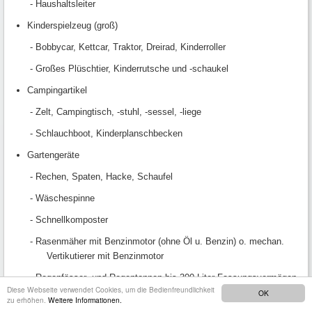
- Haushaltsleiter
Kinderspielzeug (groß)
- Bobbycar, Kettcar, Traktor, Dreirad, Kinderroller
- Großes Plüschtier, Kinderrutsche und -schaukel
Campingartikel
- Zelt, Campingtisch, -stuhl, -sessel, -liege
- Schlauchboot, Kinderplanschbecken
Gartengeräte
- Rechen, Spaten, Hacke, Schaufel
- Wäschespinne
- Schnellkomposter
- Rasenmäher mit Benzinmotor (ohne Öl u. Benzin) o. mechan.
Vertikutierer mit Benzinmotor
- Regenfässer- und Regentonnen bis 300 Liter Fassungsvermögen
Diese Webseite verwendet Cookies, um die Bedienfreundlichkeit
OK
Gartenmöbel
zu erhöhen.
Weitere Informationen.