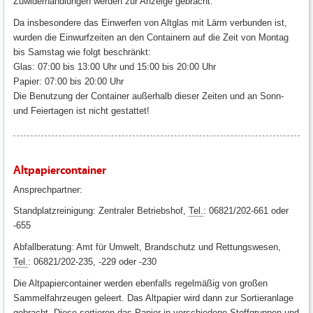
Zuwiderhandlungen werden zur Anzeige gebracht.
Da insbesondere das Einwerfen von Altglas mit Lärm verbunden ist,
wurden die Einwurfzeiten an den Containern auf die Zeit von Montag
bis Samstag wie folgt beschränkt:
Glas: 07:00 bis 13:00 Uhr und 15:00 bis 20:00 Uhr
Papier: 07:00 bis 20:00 Uhr
Die Benutzung der Container außerhalb dieser Zeiten und an Sonn-
und Feiertagen ist nicht gestattet!
Altpapiercontainer
Ansprechpartner:
Standplatzreinigung: Zentraler Betriebshof,
Tel.
: 06821/202-661 oder
-655
Abfallberatung: Amt für Umwelt, Brandschutz und Rettungswesen,
Tel.
: 06821/202-235, -229 oder -230
Die Altpapiercontainer werden ebenfalls regelmäßig von großen
Sammelfahrzeugen geleert. Das Altpapier wird dann zur Sortieranlage
gebracht. Diese sortieren das Papier in verschiedene Stoffgruppen und