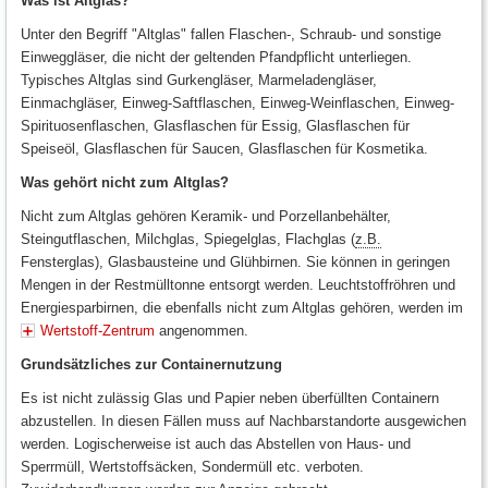
Was ist Altglas?
Unter den Begriff "Altglas" fallen Flaschen-, Schraub- und sonstige
Einweggläser, die nicht der geltenden Pfandpflicht unterliegen.
Typisches Altglas sind Gurkengläser, Marmeladengläser,
Einmachgläser, Einweg-Saftflaschen, Einweg-Weinflaschen, Einweg-
Spirituosenflaschen, Glasflaschen für Essig, Glasflaschen für
Speiseöl, Glasflaschen für Saucen, Glasflaschen für Kosmetika.
Was gehört nicht zum Altglas?
Nicht zum Altglas gehören Keramik- und Porzellanbehälter,
Steingutflaschen, Milchglas, Spiegelglas, Flachglas (
z.B.
Fensterglas), Glasbausteine und Glühbirnen. Sie können in geringen
Mengen in der Restmülltonne entsorgt werden. Leuchtstoffröhren und
Energiesparbirnen, die ebenfalls nicht zum Altglas gehören, werden im
Wertstoff-Zentrum
angenommen.
Grundsätzliches zur Containernutzung
Es ist nicht zulässig Glas und Papier neben überfüllten Containern
abzustellen. In diesen Fällen muss auf Nachbarstandorte ausgewichen
werden. Logischerweise ist auch das Abstellen von Haus- und
Sperrmüll, Wertstoffsäcken, Sondermüll etc. verboten.