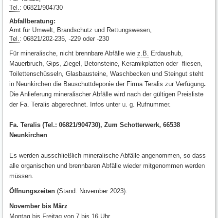
Tel.
: 06821/904730
Abfallberatung:
Amt für Umwelt, Brandschutz und Rettungswesen,
Tel.
: 06821/202-235, -229 oder -230
Für mineralische, nicht brennbare Abfälle wie
z.B.
Erdaushub,
Mauerbruch, Gips, Ziegel, Betonsteine, Keramikplatten oder -fliesen,
Toilettenschüsseln, Glasbausteine, Waschbecken und Steingut steht
in Neunkirchen die Bauschuttdeponie der Firma Teralis zur Verfügung
.
Die Anlieferung mineralischer Abfälle wird nach der gültigen Preisliste
der Fa. Teralis abgerechnet. Infos unter u. g. Rufnummer.
Fa. Teralis (Tel.: 06821/904730), Zum Schotterwerk, 66538
Neunkirchen
Es werden ausschließlich mineralische Abfälle angenommen, so dass
alle organischen und brennbaren Abfälle wieder mitgenommen werden
müssen.
Öffnungszeiten
(Stand: November 2023):
November bis März
Montag bis Freitag von 7 bis 16 Uhr