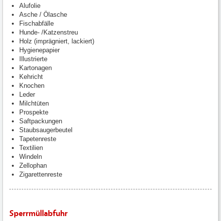
Alufolie
Asche / Ölasche
Fischabfälle
Hunde- /Katzenstreu
Holz (imprägniert, lackiert)
Hygienepapier
Illustrierte
Kartonagen
Kehricht
Knochen
Leder
Milchtüten
Prospekte
Saftpackungen
Staubsaugerbeutel
Tapetenreste
Textilien
Windeln
Zellophan
Zigarettenreste
Sperrmüllabfuhr