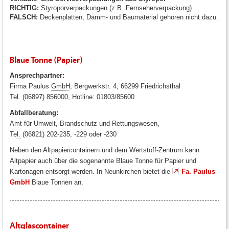
RICHTIG:
Styroporverpackungen (
z.B.
Fernseherverpackung)
FALSCH:
Deckenplatten, Dämm- und Baumaterial gehören nicht dazu.
Blaue Tonne (Papier)
Ansprechpartner:
Firma Paulus
GmbH
, Bergwerkstr. 4, 66299 Friedrichsthal
Tel.
(06897) 856000, Hotline: 01803/85600
Abfallberatung:
Amt für Umwelt, Brandschutz und Rettungswesen,
Tel.
(06821) 202-235, -229 oder -230
Neben den Altpapiercontainern und dem Wertstoff-Zentrum kann
Altpapier auch über die sogenannte Blaue Tonne für Papier und
Kartonagen entsorgt werden. In Neunkirchen bietet die
Fa. Paulus
GmbH
Blaue Tonnen an.
Altglascontainer