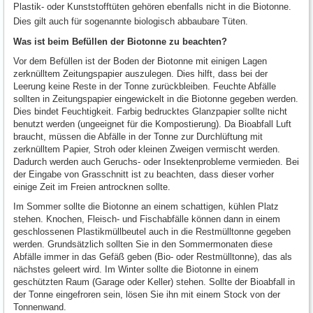
Plastik- oder Kunststofftüten gehören ebenfalls nicht in die Biotonne.
Dies gilt auch für sogenannte biologisch abbaubare Tüten.
Was ist beim Befüllen der Biotonne zu beachten?
Vor dem Befüllen ist der Boden der Biotonne mit einigen Lagen
zerknülltem Zeitungspapier auszulegen. Dies hilft, dass bei der
Leerung keine Reste in der Tonne zurückbleiben. Feuchte Abfälle
sollten in Zeitungspapier eingewickelt in die Biotonne gegeben werden.
Dies bindet Feuchtigkeit. Farbig bedrucktes Glanzpapier sollte nicht
benutzt werden (ungeeignet für die Kompostierung). Da Bioabfall Luft
braucht, müssen die Abfälle in der Tonne zur Durchlüftung mit
zerknülltem Papier, Stroh oder kleinen Zweigen vermischt werden.
Dadurch werden auch Geruchs- oder Insektenprobleme vermieden. Bei
der Eingabe von Grasschnitt ist zu beachten, dass dieser vorher
einige Zeit im Freien antrocknen sollte.
Im Sommer sollte die Biotonne an einem schattigen, kühlen Platz
stehen. Knochen, Fleisch- und Fischabfälle können dann in einem
geschlossenen Plastikmüllbeutel auch in die Restmülltonne gegeben
werden. Grundsätzlich sollten Sie in den Sommermonaten diese
Abfälle immer in das Gefäß geben (Bio- oder Restmülltonne), das als
nächstes geleert wird. Im Winter sollte die Biotonne in einem
geschützten Raum (Garage oder Keller) stehen. Sollte der Bioabfall in
der Tonne eingefroren sein, lösen Sie ihn mit einem Stock von der
Tonnenwand.