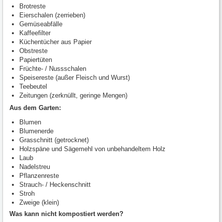
Brotreste
Eierschalen (zerrieben)
Gemüseabfälle
Kaffeefilter
Küchentücher aus Papier
Obstreste
Papiertüten
Früchte- / Nussschalen
Speisereste (außer Fleisch und Wurst)
Teebeutel
Zeitungen (zerknüllt, geringe Mengen)
Aus dem Garten:
Blumen
Blumenerde
Grasschnitt (getrocknet)
Holzspäne und Sägemehl von unbehandeltem Holz
Laub
Nadelstreu
Pflanzenreste
Strauch- / Heckenschnitt
Stroh
Zweige (klein)
Was kann nicht kompostiert werden?