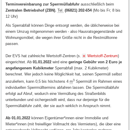
Terminvereinbarung zur Sperrmüllabfuhr
ausschließlich beim
Zentralen Betriebshof (ZBN)
,
Tel.
(06821) 202-654
(Mo bis Fr; 8 bis
12 Uhr)
Als Sperrabfall können Dinge entsorgt werden, die üblicherweise bei
einem Umzug mitgenommen werden - also Hausratsgegenstände und
Wohnungsmöbel, die wegen ihrer Größe nicht in die Restmülltonne
passen.
Der EVS hat zahlreiche Wertstoff-Zentren (s.
Wertstoff-Zentrum
)
eingerichtet. Ab
01.01.2022
wird eine
geringe Gebühr von 2 Euro je
angefangenem Kubikmeter
Sperrabfall (max. 2 Kubikmeter)
berechnet. Wer jedoch keine Möglichkeit hat, seinen Sperrmüll selbst
3
anzuliefern, kann 0,5 bis höchstens 4
m
Sperrmüll im Rahmen eines
individuellen Sperrmülltermins abfahren lassen. Die Sperrmüllabfuhr
erfolgt auf Abruf, wodurch eine Vermüllung des Straßenbilds
unterbunden und sichergestellt wird, dass nur derjenige für die
Sperrmüllabfuhr zahlt, der sie auch wirklich in Anspruch nimmt.
Ab 01.01.2022
können Eigentümer*innen einer Immobilie und
Mieter*innen (mit freiwilliger Vollmacht des Vermieters), die über eine