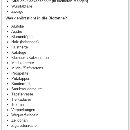
Strauch-/Heckenschnitt (in kleineren Mengen)
Wurstabfälle
Zweige
Was gehört nicht in die Biotonne?
Alufolie
Asche
Blumentöpfe
Holz (behandelt)
Illustrierte
Kataloge
Kleintier- /Katzenstreu
Medikamente
Milch- /Saftkartons
Prospekte
Putzlappen
Sondermüll
Staubsaugerbeutel
Tapetenreste
Tierkadaver
Textilien
Verpackungen
Wegwerfwindeln
Zellophan
Zigarettenreste