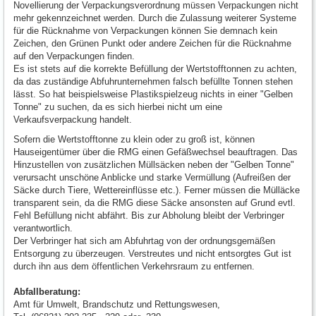
Novellierung der Verpackungsverordnung müssen Verpackungen nicht
mehr gekennzeichnet werden. Durch die Zulassung weiterer Systeme
für die Rücknahme von Verpackungen können Sie demnach kein
Zeichen, den Grünen Punkt oder andere Zeichen für die Rücknahme
auf den Verpackungen finden.
Es ist stets auf die korrekte Befüllung der Wertstofftonnen zu achten,
da das zuständige Abfuhrunternehmen falsch befüllte Tonnen stehen
lässt. So hat beispielsweise Plastikspielzeug nichts in einer "Gelben
Tonne" zu suchen, da es sich hierbei nicht um eine
Verkaufsverpackung handelt.
Sofern die Wertstofftonne zu klein oder zu groß ist, können
Hauseigentümer über die RMG einen Gefäßwechsel beauftragen. Das
Hinzustellen von zusätzlichen Müllsäcken neben der "Gelben Tonne"
verursacht unschöne Anblicke und starke Vermüllung (Aufreißen der
Säcke durch Tiere, Wettereinflüsse etc.). Ferner müssen die Mülläcke
transparent sein, da die RMG diese Säcke ansonsten auf Grund evtl.
Fehl Befüllung nicht abfährt. Bis zur Abholung bleibt der Verbringer
verantwortlich.
Der Verbringer hat sich am Abfuhrtag von der ordnungsgemäßen
Entsorgung zu überzeugen. Verstreutes und nicht entsorgtes Gut ist
durch ihn aus dem öffentlichen Verkehrsraum zu entfernen.
Abfallberatung:
Amt für Umwelt, Brandschutz und Rettungswesen,