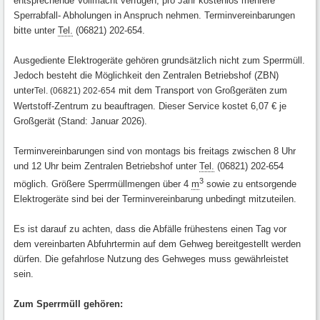
entsprechende Vollmacht verfügen, pro Jahr kostenlos mehrere
Sperrabfall- Abholungen in Anspruch nehmen. Terminvereinbarungen
bitte unter
Tel.
(06821) 202-654.
Ausgediente Elektrogeräte gehören grundsätzlich nicht zum Sperrmüll.
Jedoch besteht die Möglichkeit den Zentralen Betriebshof (ZBN)
unter
mit dem Transport von Großgeräten zum
Tel. (06821) 202-654
Wertstoff-Zentrum zu beauftragen. Dieser Service kostet 6,07 € je
Großgerät (Stand: Januar 2026).
Terminvereinbarungen sind von montags bis freitags zwischen 8 Uhr
und 12 Uhr beim Zentralen Betriebshof unter
Tel.
(06821) 202-654
3
möglich. Größere Sperrmüllmengen über 4
m
sowie zu entsorgende
Elektrogeräte sind bei der Terminvereinbarung unbedingt mitzuteilen.
Es ist darauf zu achten, dass die Abfälle frühestens einen Tag vor
dem vereinbarten Abfuhrtermin auf dem Gehweg bereitgestellt werden
dürfen. Die gefahrlose Nutzung des Gehweges muss gewährleistet
sein.
Zum Sperrmüll gehören: