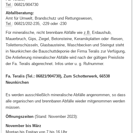
Tel.
: 06821/904730
Abfallberatung:
Amt für Umwelt, Brandschutz und Rettungswesen,
Tel.
: 06821/202-235, -229 oder -230
Für mineralische, nicht brennbare Abfälle wie
z.B.
Erdaushub,
Mauerbruch, Gips, Ziegel, Betonsteine, Keramikplatten oder -fliesen,
Toilettenschüsseln, Glasbausteine, Waschbecken und Steingut steht
in Neunkirchen die Bauschuttdeponie der Firma Teralis zur Verfügung
.
Die Anlieferung mineralischer Abfälle wird nach der gültigen Preisliste
der Fa. Teralis abgerechnet. Infos unter u. g. Rufnummer.
Fa. Teralis (Tel.: 06821/904730), Zum Schotterwerk, 66538
Neunkirchen
Es werden ausschließlich mineralische Abfälle angenommen, so dass
alle organischen und brennbaren Abfälle wieder mitgenommen werden
müssen.
Öffnungszeiten
(Stand: November 2023):
November bis März
Montag bis Freitag von 7 bis 16 Uhr