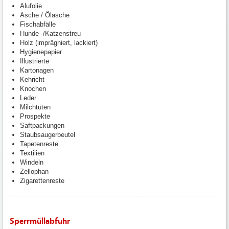
Alufolie
Asche / Ölasche
Fischabfälle
Hunde- /Katzenstreu
Holz (imprägniert, lackiert)
Hygienepapier
Illustrierte
Kartonagen
Kehricht
Knochen
Leder
Milchtüten
Prospekte
Saftpackungen
Staubsaugerbeutel
Tapetenreste
Textilien
Windeln
Zellophan
Zigarettenreste
Sperrmüllabfuhr