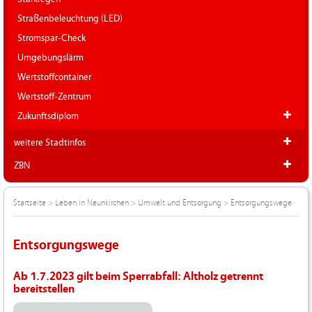
Straßenbeleuchtung (LED)
Stromspar-Check
Umgebungslärm
Wertstoffcontainer
Wertstoff-Zentrum
Zukunftsdiplom
weitere Stadtinfos
ZBN
Startseite
>
Leben in Neunkirchen
>
Umwelt und Entsorgung
>
Entsorgungswege
Entsorgungswege
Ab 1.7.2023 gilt beim Sperrabfall: Altholz getrennt
bereitstellen