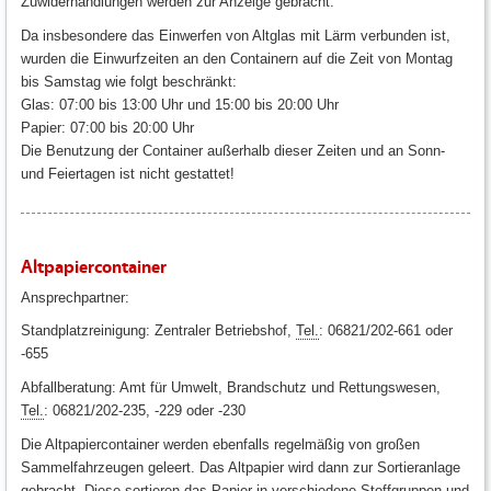
Zuwiderhandlungen werden zur Anzeige gebracht.
Da insbesondere das Einwerfen von Altglas mit Lärm verbunden ist,
wurden die Einwurfzeiten an den Containern auf die Zeit von Montag
bis Samstag wie folgt beschränkt:
Glas: 07:00 bis 13:00 Uhr und 15:00 bis 20:00 Uhr
Papier: 07:00 bis 20:00 Uhr
Die Benutzung der Container außerhalb dieser Zeiten und an Sonn-
und Feiertagen ist nicht gestattet!
Altpapiercontainer
Ansprechpartner:
Standplatzreinigung: Zentraler Betriebshof,
Tel.
: 06821/202-661 oder
-655
Abfallberatung: Amt für Umwelt, Brandschutz und Rettungswesen,
Tel.
: 06821/202-235, -229 oder -230
Die Altpapiercontainer werden ebenfalls regelmäßig von großen
Sammelfahrzeugen geleert. Das Altpapier wird dann zur Sortieranlage
gebracht. Diese sortieren das Papier in verschiedene Stoffgruppen und