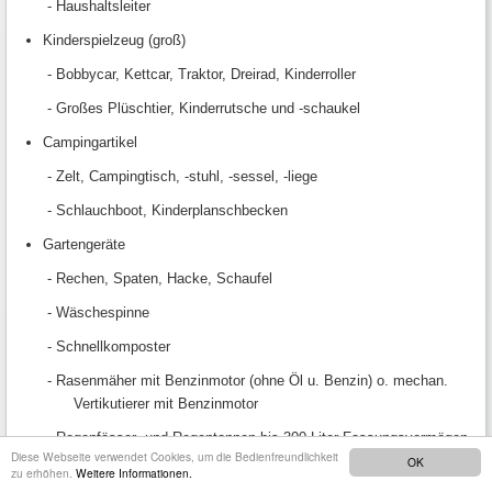
- Haushaltsleiter
Kinderspielzeug (groß)
- Bobbycar, Kettcar, Traktor, Dreirad, Kinderroller
- Großes Plüschtier, Kinderrutsche und -schaukel
Campingartikel
- Zelt, Campingtisch, -stuhl, -sessel, -liege
- Schlauchboot, Kinderplanschbecken
Gartengeräte
- Rechen, Spaten, Hacke, Schaufel
- Wäschespinne
- Schnellkomposter
- Rasenmäher mit Benzinmotor (ohne Öl u. Benzin) o. mechan.
Vertikutierer mit Benzinmotor
- Regenfässer- und Regentonnen bis 300 Liter Fassungsvermögen
Diese Webseite verwendet Cookies, um die Bedienfreundlichkeit
OK
Gartenmöbel
zu erhöhen.
Weitere Informationen.