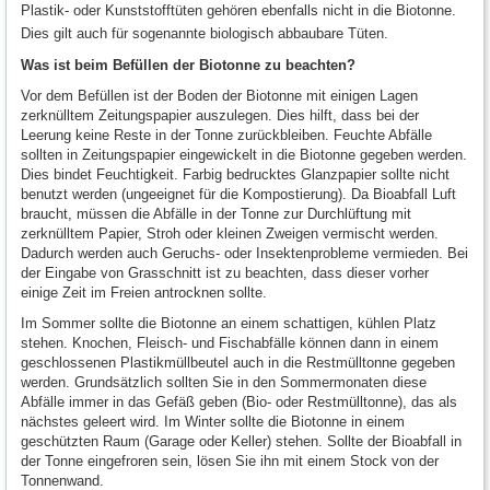
Plastik- oder Kunststofftüten gehören ebenfalls nicht in die Biotonne.
Dies gilt auch für sogenannte biologisch abbaubare Tüten.
Was ist beim Befüllen der Biotonne zu beachten?
Vor dem Befüllen ist der Boden der Biotonne mit einigen Lagen
zerknülltem Zeitungspapier auszulegen. Dies hilft, dass bei der
Leerung keine Reste in der Tonne zurückbleiben. Feuchte Abfälle
sollten in Zeitungspapier eingewickelt in die Biotonne gegeben werden.
Dies bindet Feuchtigkeit. Farbig bedrucktes Glanzpapier sollte nicht
benutzt werden (ungeeignet für die Kompostierung). Da Bioabfall Luft
braucht, müssen die Abfälle in der Tonne zur Durchlüftung mit
zerknülltem Papier, Stroh oder kleinen Zweigen vermischt werden.
Dadurch werden auch Geruchs- oder Insektenprobleme vermieden. Bei
der Eingabe von Grasschnitt ist zu beachten, dass dieser vorher
einige Zeit im Freien antrocknen sollte.
Im Sommer sollte die Biotonne an einem schattigen, kühlen Platz
stehen. Knochen, Fleisch- und Fischabfälle können dann in einem
geschlossenen Plastikmüllbeutel auch in die Restmülltonne gegeben
werden. Grundsätzlich sollten Sie in den Sommermonaten diese
Abfälle immer in das Gefäß geben (Bio- oder Restmülltonne), das als
nächstes geleert wird. Im Winter sollte die Biotonne in einem
geschützten Raum (Garage oder Keller) stehen. Sollte der Bioabfall in
der Tonne eingefroren sein, lösen Sie ihn mit einem Stock von der
Tonnenwand.