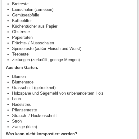
Brotreste
Eierschalen (zerrieben)
Gemüseabfälle
Kaffeefilter
Küchentücher aus Papier
Obstreste
Papiertüten
Früchte- / Nussschalen
Speisereste (außer Fleisch und Wurst)
Teebeutel
Zeitungen (zerknüllt, geringe Mengen)
Aus dem Garten:
Blumen
Blumenerde
Grasschnitt (getrocknet)
Holzspäne und Sägemehl von unbehandeltem Holz
Laub
Nadelstreu
Pflanzenreste
Strauch- / Heckenschnitt
Stroh
Zweige (klein)
Was kann nicht kompostiert werden?