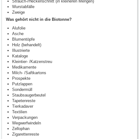
Strauch-/Heckenschnitt (in kleineren Mengen)
Wurstabfälle
Zweige
Was gehört nicht in die Biotonne?
Alufolie
Asche
Blumentöpfe
Holz (behandelt)
Illustrierte
Kataloge
Kleintier- /Katzenstreu
Medikamente
Milch- /Saftkartons
Prospekte
Putzlappen
Sondermüll
Staubsaugerbeutel
Tapetenreste
Tierkadaver
Textilien
Verpackungen
Wegwerfwindeln
Zellophan
Zigarettenreste