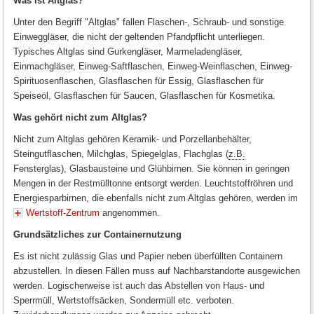
Was ist Altglas?
Unter den Begriff "Altglas" fallen Flaschen-, Schraub- und sonstige
Einweggläser, die nicht der geltenden Pfandpflicht unterliegen.
Typisches Altglas sind Gurkengläser, Marmeladengläser,
Einmachgläser, Einweg-Saftflaschen, Einweg-Weinflaschen, Einweg-
Spirituosenflaschen, Glasflaschen für Essig, Glasflaschen für
Speiseöl, Glasflaschen für Saucen, Glasflaschen für Kosmetika.
Was gehört nicht zum Altglas?
Nicht zum Altglas gehören Keramik- und Porzellanbehälter,
Steingutflaschen, Milchglas, Spiegelglas, Flachglas (
z.B.
Fensterglas), Glasbausteine und Glühbirnen. Sie können in geringen
Mengen in der Restmülltonne entsorgt werden. Leuchtstoffröhren und
Energiesparbirnen, die ebenfalls nicht zum Altglas gehören, werden im
Wertstoff-Zentrum
angenommen.
Grundsätzliches zur Containernutzung
Es ist nicht zulässig Glas und Papier neben überfüllten Containern
abzustellen. In diesen Fällen muss auf Nachbarstandorte ausgewichen
werden. Logischerweise ist auch das Abstellen von Haus- und
Sperrmüll, Wertstoffsäcken, Sondermüll etc. verboten.