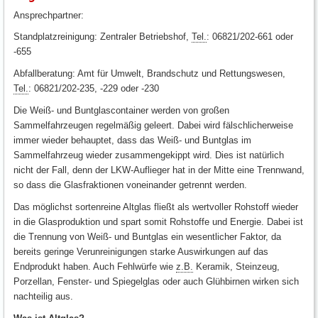
Ansprechpartner:
Standplatzreinigung: Zentraler Betriebshof,
Tel.
: 06821/202-661 oder
-655
Abfallberatung: Amt für Umwelt, Brandschutz und Rettungswesen,
Tel.
: 06821/202-235, -229 oder -230
Die Weiß- und Buntglascontainer werden von großen
Sammelfahrzeugen regelmäßig geleert. Dabei wird fälschlicherweise
immer wieder behauptet, dass das Weiß- und Buntglas im
Sammelfahrzeug wieder zusammengekippt wird. Dies ist natürlich
nicht der Fall, denn der LKW-Auflieger hat in der Mitte eine Trennwand,
so dass die Glasfraktionen voneinander getrennt werden.
Das möglichst sortenreine Altglas fließt als wertvoller Rohstoff wieder
in die Glasproduktion und spart somit Rohstoffe und Energie. Dabei ist
die Trennung von Weiß- und Buntglas ein wesentlicher Faktor, da
bereits geringe Verunreinigungen starke Auswirkungen auf das
Endprodukt haben. Auch Fehlwürfe wie
z.B.
Keramik, Steinzeug,
Porzellan, Fenster- und Spiegelglas oder auch Glühbirnen wirken sich
nachteilig aus.