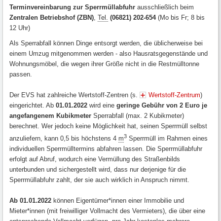
Terminvereinbarung zur Sperrmüllabfuhr
ausschließlich beim
Zentralen Betriebshof (ZBN)
,
Tel.
(06821) 202-654
(Mo bis Fr; 8 bis
12 Uhr)
Als Sperrabfall können Dinge entsorgt werden, die üblicherweise bei
einem Umzug mitgenommen werden - also Hausratsgegenstände und
Wohnungsmöbel, die wegen ihrer Größe nicht in die Restmülltonne
passen.
Der EVS hat zahlreiche Wertstoff-Zentren (s.
Wertstoff-Zentrum
)
eingerichtet. Ab
01.01.2022
wird eine
geringe Gebühr von 2 Euro je
angefangenem Kubikmeter
Sperrabfall (max. 2 Kubikmeter)
berechnet. Wer jedoch keine Möglichkeit hat, seinen Sperrmüll selbst
3
anzuliefern, kann 0,5 bis höchstens 4
m
Sperrmüll im Rahmen eines
individuellen Sperrmülltermins abfahren lassen. Die Sperrmüllabfuhr
erfolgt auf Abruf, wodurch eine Vermüllung des Straßenbilds
unterbunden und sichergestellt wird, dass nur derjenige für die
Sperrmüllabfuhr zahlt, der sie auch wirklich in Anspruch nimmt.
Ab 01.01.2022
können Eigentümer*innen einer Immobilie und
Mieter*innen (mit freiwilliger Vollmacht des Vermieters), die über eine