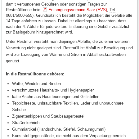
damit verbundenen Gebühren oder sonstigen Fragen zur
Restmülltonne beim
Entsorgungsverband Saar (EVS)
,
Tel.
:
0681/5000-555). Grundsätzlich besteht die Möglichkeit die Gefäße alle
14 Tage abfahren zu lassen. Dabei ist allerdings zu beachten, dass
nach der 4. Abfuhr für jede weitere Entleerung eine Gebühr zusätzlich
zur Basisgebühr hinzugerechnet wird.
Unter Restmüll versteht man diejenigen Abfälle, die zu einer weiteren
Verwertung nicht geeignet sind. Restmüll ist Abfall zur Beseitigung und
wird zur Erzeugung von Wärme und Strom in Abfallheizkraftwerken
genutzt.
In die Restmülltonne gehören:
Watte, Windeln und Binden
verschmutztes Haushalts- und Hygienepapier
kalte Asche aus Hausfeuerungen und Grillstellen
Teppichreste, unbrauchbare Textilien, Leder und unbrauchbare
Schuhe
Zigarettenkippen und Staubsaugerbeutel
Straßenkehricht
Gummiartikel (Handschuhe, Stiefel, Schaumgummi)
Kunststoffgegenstände, die nicht aus dem Verpackungsbereich