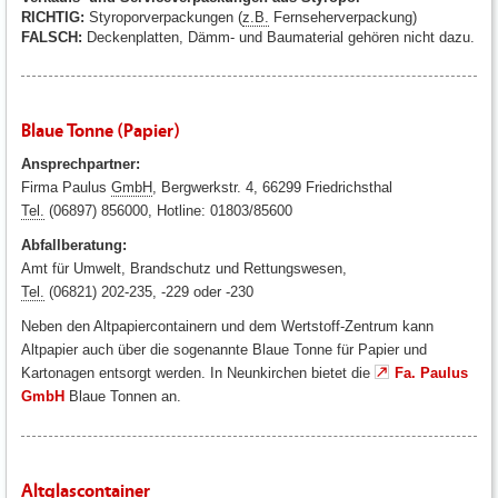
RICHTIG:
Styroporverpackungen (
z.B.
Fernseherverpackung)
FALSCH:
Deckenplatten, Dämm- und Baumaterial gehören nicht dazu.
Blaue Tonne (Papier)
Ansprechpartner:
Firma Paulus
GmbH
, Bergwerkstr. 4, 66299 Friedrichsthal
Tel.
(06897) 856000, Hotline: 01803/85600
Abfallberatung:
Amt für Umwelt, Brandschutz und Rettungswesen,
Tel.
(06821) 202-235, -229 oder -230
Neben den Altpapiercontainern und dem Wertstoff-Zentrum kann
Altpapier auch über die sogenannte Blaue Tonne für Papier und
Kartonagen entsorgt werden. In Neunkirchen bietet die
Fa. Paulus
GmbH
Blaue Tonnen an.
Altglascontainer