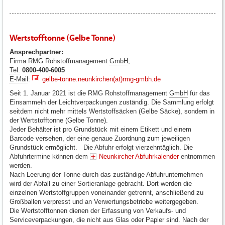
Wertstofftonne (Gelbe Tonne)
Ansprechpartner:
Firma RMG Rohstoffmanagement
GmbH
,
Tel.
0800-400-6005
E-Mail
:
gelbe-tonne.neunkirchen(at)rmg-gmbh.de
Seit 1. Januar 2021 ist die RMG Rohstoffmanagement
GmbH
für das
Einsammeln der Leichtverpackungen zuständig. Die Sammlung erfolgt
seitdem nicht mehr mittels Wertstoffsäcken (Gelbe Säcke), sondern in
der Wertstofftonne (Gelbe Tonne).
Jeder Behälter ist pro Grundstück mit einem Etikett und einem
Barcode versehen, der eine genaue Zuordnung zum jeweiligen
Grundstück ermöglicht. Die Abfuhr erfolgt vierzehntäglich. Die
Abfuhrtermine können dem
Neunkircher Abfuhrkalender
entnommen
werden.
Nach Leerung der Tonne durch das zuständige Abfuhrunternehmen
wird der Abfall zu einer Sortieranlage gebracht. Dort werden die
einzelnen Wertstoffgruppen voneinander getrennt, anschließend zu
Großballen verpresst und an Verwertungsbetriebe weitergegeben.
Die Wertstofftonnen dienen der Erfassung von Verkaufs- und
Serviceverpackungen, die nicht aus Glas oder Papier sind. Nach der