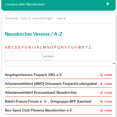
Literatur über Neunkirchen
Startseite
>
Kultur & Veranstaltungen
>
Vereine
Neunkircher Vereine / A-Z
A
B
C
D
E
F
G
H
I
J
K
L
M
N
O
P
Q
R
S
T
U
V
W
X
Y
Z
Angelsportverein Furpach 1961 e.V.
more
Arbeiterwohlfahrt (AWO) Ortsverein Furpach/Ludwigsthal
more
Arbeiterwohlfahrt Kreisverband Neunkirchen
more
Bahá'i-Frauen-Forum e. V. , Ortsgruppe BFF Saarland
more
Box Sport Club Phoenix Neunkirchen e.V.
more