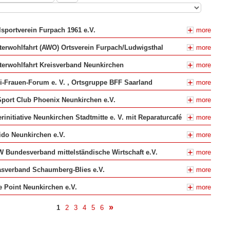
sportverein Furpach 1961 e.V.
more
terwohlfahrt (AWO) Ortsverein Furpach/Ludwigsthal
more
terwohlfahrt Kreisverband Neunkirchen
more
i-Frauen-Forum e. V. , Ortsgruppe BFF Saarland
more
port Club Phoenix Neunkirchen e.V.
more
rinitiative Neunkirchen Stadtmitte e. V. mit Reparaturcafé
more
do Neunkirchen e.V.
more
Bundesverband mittelständische Wirtschaft e.V.
more
asverband Schaumberg-Blies e.V.
more
 Point Neunkirchen e.V.
more
1
2
3
4
5
6
nächste