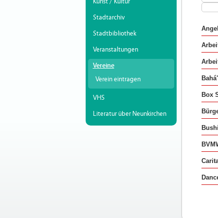
Kunst / Kultur
Stadtarchiv
Angel
Stadtbibliothek
Arbei
Veranstaltungen
Arbei
Vereine
Bahá'
Verein eintragen
Box S
VHS
Bürge
Literatur über Neunkirchen
Bushi
BVMW 
Carit
Dance