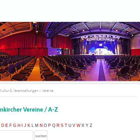
Kultur & Veranstaltungen
>
Vereine
nkircher Vereine / A-Z
C
D
E
F
G
H
I
J
K
L
M
N
O
P
Q
R
S
T
U
V
W
X
Y
Z