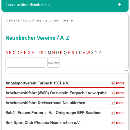
Literatur über Neunkirchen
Startseite
>
Kultur & Veranstaltungen
>
Vereine
Neunkircher Vereine / A-Z
A
B
C
D
E
F
G
H
I
J
K
L
M
N
O
P
Q
R
S
T
U
V
W
X
Y
Z
Angelsportverein Furpach 1961 e.V.
more
Arbeiterwohlfahrt (AWO) Ortsverein Furpach/Ludwigsthal
more
Arbeiterwohlfahrt Kreisverband Neunkirchen
more
Bahá'i-Frauen-Forum e. V. , Ortsgruppe BFF Saarland
more
Box Sport Club Phoenix Neunkirchen e.V.
more