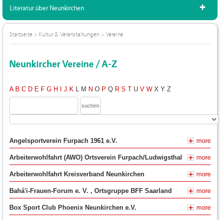
Literatur über Neunkirchen
Startseite
>
Kultur & Veranstaltungen
>
Vereine
Neunkircher Vereine / A-Z
A
B
C
D
E
F
G
H
I
J
K
L
M
N
O
P
Q
R
S
T
U
V
W
X
Y
Z
Angelsportverein Furpach 1961 e.V.
more
Arbeiterwohlfahrt (AWO) Ortsverein Furpach/Ludwigsthal
more
Arbeiterwohlfahrt Kreisverband Neunkirchen
more
Bahá'i-Frauen-Forum e. V. , Ortsgruppe BFF Saarland
more
Box Sport Club Phoenix Neunkirchen e.V.
more