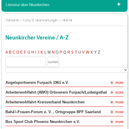
Literatur über Neunkirchen
Startseite
>
Kultur & Veranstaltungen
>
Vereine
Neunkircher Vereine / A-Z
A
B
C
D
E
F
G
H
I
J
K
L
M
N
O
P
Q
R
S
T
U
V
W
X
Y
Z
Angelsportverein Furpach 1961 e.V.
more
Arbeiterwohlfahrt (AWO) Ortsverein Furpach/Ludwigsthal
more
Arbeiterwohlfahrt Kreisverband Neunkirchen
more
Bahá'i-Frauen-Forum e. V. , Ortsgruppe BFF Saarland
more
Box Sport Club Phoenix Neunkirchen e.V.
more