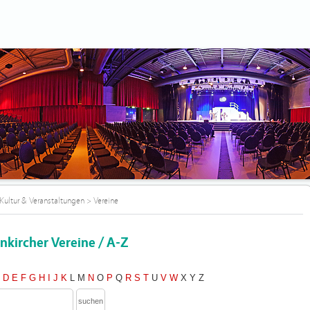
Kultur & Veranstaltungen
>
Vereine
nkircher Vereine / A-Z
C
D
E
F
G
H
I
J
K
L
M
N
O
P
Q
R
S
T
U
V
W
X
Y
Z