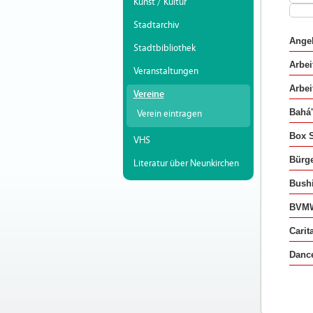
Kunst / Kultur
Stadtarchiv
Angel
Stadtbibliothek
Arbei
Veranstaltungen
Arbei
Vereine
Bahá'
Verein eintragen
Box S
VHS
Bürge
Literatur über Neunkirchen
Bushi
BVMW 
Carit
Dance