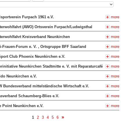
sportverein Furpach 1961 e.V.
more
terwohlfahrt (AWO) Ortsverein Furpach/Ludwigsthal
more
terwohlfahrt Kreisverband Neunkirchen
more
i-Frauen-Forum e. V. , Ortsgruppe BFF Saarland
more
port Club Phoenix Neunkirchen e.V.
more
rinitiative Neunkirchen Stadtmitte e. V. mit Reparaturcafé
more
do Neunkirchen e.V.
more
Bundesverband mittelständische Wirtschaft e.V.
more
asverband Schaumberg-Blies e.V.
more
 Point Neunkirchen e.V.
more
1
2
3
4
5
6
nächste