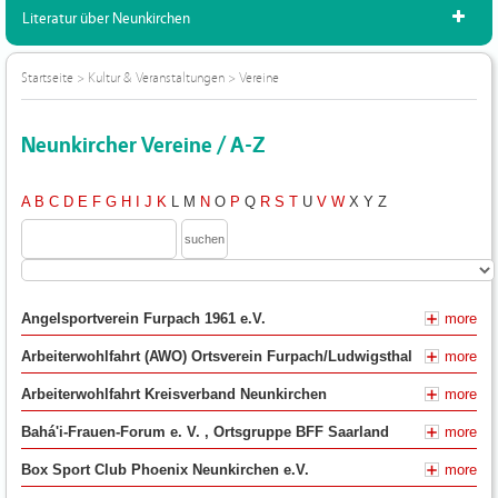
Literatur über Neunkirchen
Startseite
>
Kultur & Veranstaltungen
>
Vereine
Neunkircher Vereine / A-Z
A
B
C
D
E
F
G
H
I
J
K
L
M
N
O
P
Q
R
S
T
U
V
W
X
Y
Z
Angelsportverein Furpach 1961 e.V.
more
Arbeiterwohlfahrt (AWO) Ortsverein Furpach/Ludwigsthal
more
Arbeiterwohlfahrt Kreisverband Neunkirchen
more
Bahá'i-Frauen-Forum e. V. , Ortsgruppe BFF Saarland
more
Box Sport Club Phoenix Neunkirchen e.V.
more