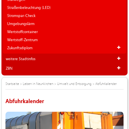
Straßenbeleuchtung (LED)
Stromspar-Check
Umgebungslärm
Wertstoffcontainer
Wertstoff-Zentrum
Zukunftsdiplom
weitere Stadtinfos
ZBN
Startseite
>
Leben in Neunkirchen
>
Umwelt und Entsorgung
>
Abfuhrkalender
Abfuhrkalender