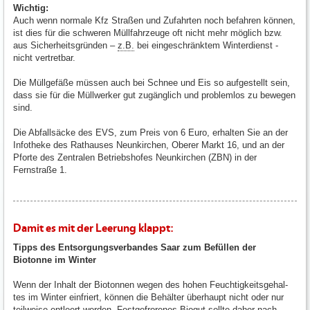
Wichtig:
Auch wenn normale Kfz Straßen und Zufahrten noch befahren können,
ist dies für die schweren Müllfahrzeuge oft nicht mehr möglich bzw.
aus Sicherheitsgründen –
z.B.
bei eingeschränktem Winterdienst -
nicht vertretbar.
Die Müllgefäße müssen auch bei Schnee und Eis so aufgestellt sein,
dass sie für die Müllwerker gut zugänglich und problemlos zu bewegen
sind.
Die Abfallsäcke des EVS, zum Preis von 6 Euro, erhalten Sie an der
Infotheke des Rathauses Neunkirchen, Oberer Markt 16, und an der
Pforte des Zentralen Betriebshofes Neunkirchen (ZBN) in der
Fernstraße 1.
Damit es mit der Leerung klappt:
Tipps des Entsorgungsverbandes Saar zum Befüllen der
Biotonne im Winter
Wenn der Inhalt der Biotonnen wegen des hohen Feuchtigkeitsgehal-
tes im Winter einfriert, können die Behälter überhaupt nicht oder nur
teilweise entleert werden. Festgefrorenes Biogut sollte daher nach