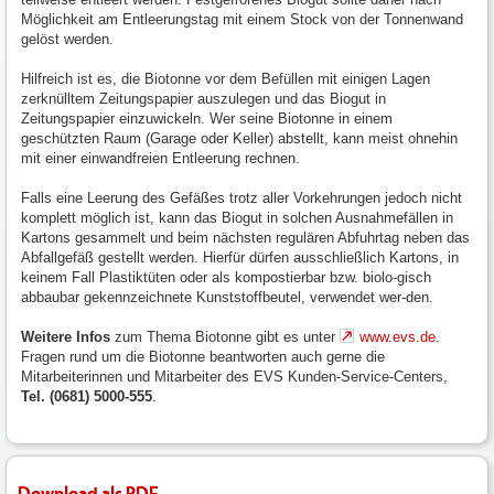
Möglichkeit am Entleerungstag mit einem Stock von der Tonnenwand
gelöst werden.
Hilfreich ist es, die Biotonne vor dem Befüllen mit einigen Lagen
zerknülltem Zeitungspapier auszulegen und das Biogut in
Zeitungspapier einzuwickeln. Wer seine Biotonne in einem
geschützten Raum (Garage oder Keller) abstellt, kann meist ohnehin
mit einer einwandfreien Entleerung rechnen.
Falls eine Leerung des Gefäßes trotz aller Vorkehrungen jedoch nicht
komplett möglich ist, kann das Biogut in solchen Ausnahmefällen in
Kartons gesammelt und beim nächsten regulären Abfuhrtag neben das
Abfallgefäß gestellt werden. Hierfür dürfen ausschließlich Kartons, in
keinem Fall Plastiktüten oder als kompostierbar bzw. biolo-gisch
abbaubar gekennzeichnete Kunststoffbeutel, verwendet wer-den.
Weitere Infos
zum Thema Biotonne gibt es unter
www.evs.de
.
Fragen rund um die Biotonne beantworten auch gerne die
Mitarbeiterinnen und Mitarbeiter des EVS Kunden-Service-Centers,
Tel. (0681) 5000-555
.
Download als PDF