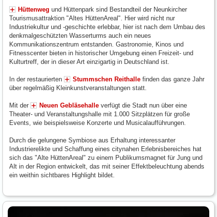
Hüttenweg
und Hüttenpark sind Bestandteil der Neunkircher
Tourismusattraktion "Altes HüttenAreal". Hier wird nicht nur
Industriekultur und -geschichte erlebbar, hier ist nach dem Umbau des
denkmalgeschützten Wasserturms auch ein neues
Kommunikationszentrum entstanden. Gastronomie, Kinos und
Fitnesscenter bieten in historischer Umgebung einen Freizeit- und
Kulturtreff, der in dieser Art einzigartig in Deutschland ist.
In der restaurierten
Stummschen Reithalle
finden das ganze Jahr
über regelmäßig Kleinkunstveranstaltungen statt.
Mit der
Neuen Gebläsehalle
verfügt die Stadt nun über eine
Theater- und Veranstaltungshalle mit 1.000 Sitzplätzen für große
Events, wie beispielsweise Konzerte und Musicalaufführungen.
Durch die gelungene Symbiose aus Erhaltung interessanter
Industrierelikte und Schaffung eines citynahen Erlebnisbereiches hat
sich das "Alte HüttenAreal" zu einem Publikumsmagnet für Jung und
Alt in der Region entwickelt, das mit seiner Effektbeleuchtung abends
ein weithin sichtbares Highlight bildet.