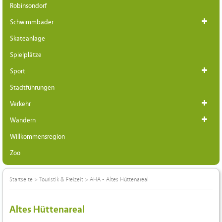
Robinsondorf
Schwimmbäder
Skateanlage
Spielplätze
Sport
Stadtführungen
Verkehr
Wandern
Willkommensregion
Zoo
Startseite
>
Touristik & Freizeit
>
AHA - Altes Hüttenareal
Altes Hüttenareal