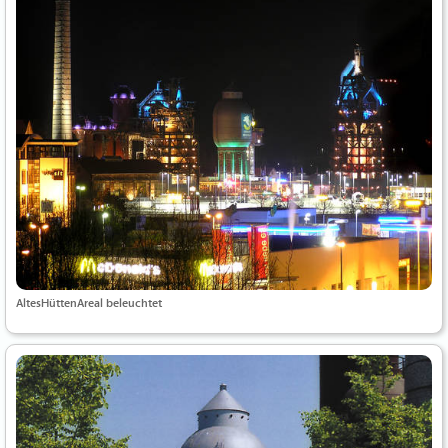
AltesHüttenAreal beleuchtet