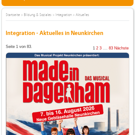
Startseite
>
Bildung & Soziales
>
Integration
>
Aktuelles
Integration - Aktuelles in Neunkirchen
Seite 1 von 83.
1
2
3
....
83
Nächste